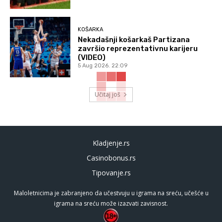
KOŠARKA
Nekadašnji košarkaš Partizana
završio reprezentativnu karijeru
(VIDEO)
5 Aug 2026. 22:09
Učitaj još
Kladjenje.rs
Casinobonus.rs
Tipovanje.rs
Maloletnicima je zabranjeno da učestvuju u igrama na sreću, učešće u
igrama na sreću može izazvati zavisnost.