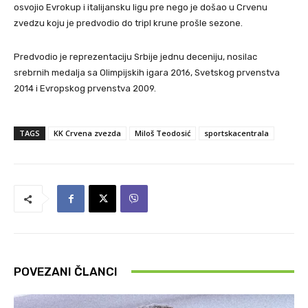
osvojio Evrokup i italijansku ligu pre nego je došao u Crvenu
zvedzu koju je predvodio do tripl krune prošle sezone.
Predvodio je reprezentaciju Srbije jednu deceniju, nosilac
srebrnih medalja sa Olimpijskih igara 2016, Svetskog prvenstva
2014 i Evropskog prvenstva 2009.
TAGS
KK Crvena zvezda
Miloš Teodosić
sportskacentrala
POVEZANI ČLANCI