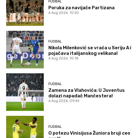
FUDBAL
Poruka za navijače Partizana
6 Aug 2026. 10:50
FUDBAL
Nikola Milenković se vraća u Seriju A i
pojačava italijanskog velikana!
6 Aug 2026. 10:18
FUDBAL
Zamena za Vlahovića: U Juventus
dolazi napadač Mančestera!
6 Aug 2026. 09:44
FUDBAL
O potezu Vinisijusa Žuniora bruji ceo