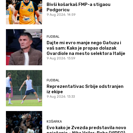
Bivši košarkaš FMP-a stigaou
Podgoricu
9 Aug 2026. 14:59
FUDBAL
Dajte mi evro manje nego Gatuzu i
vaš sam: Kako je propao dolazak
Gvardiole na mesto selektora Italije
9 Aug 2026. 13:59
FUDBAL
Reprezentativac Srbije odstranjen
iz ekipe
9 Aug 2026. 13:33
KOŠARKA
Evo kako je Zvezda predstavila novo
pojačanje – Nika Vajler-Beba (VIDEO)