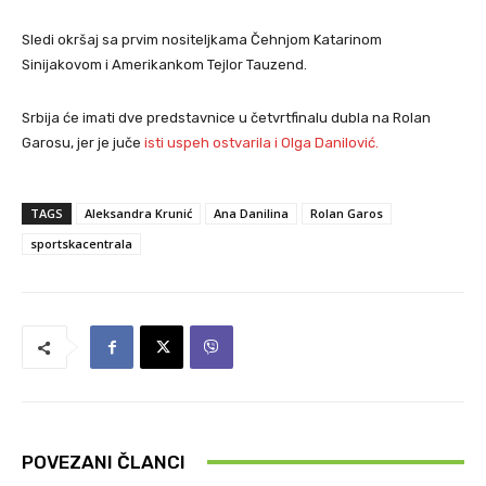
Sledi okršaj sa prvim nositeljkama Čehnjom Katarinom
Sinijakovom i Amerikankom Tejlor Tauzend.
Srbija će imati dve predstavnice u četvrtfinalu dubla na Rolan
Garosu, jer je juče
isti uspeh ostvarila i Olga Danilović.
TAGS
Aleksandra Krunić
Ana Danilina
Rolan Garos
sportskacentrala
POVEZANI ČLANCI