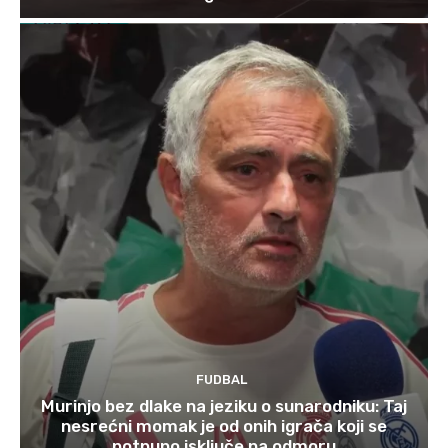
FUDBAL
Murinjo bez dlake na jeziku o sunarodniku: Taj
nesrećni momak je od onih igrača koji se
potpuno isključe na odmoru