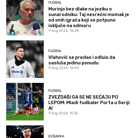
FUDBAL
Murinjo bez dlake na jeziku o
sunarodniku: Taj nesrećni momak je
od onih igrača koji se potpuno
isključe na odmoru
9 Aug 2026. 16:28
FUDBAL
Vlahović se predao i odluio da
sasluša jedinu ponudu
9 Aug 2026. 16:00
FUDBAL
ZVEZDAŠI GA SE NE SEĆAJU PO
LEPOM: Mladi fudbaler Porta u Seriji
A!
9 Aug 2026. 15:30
KOŠARKA