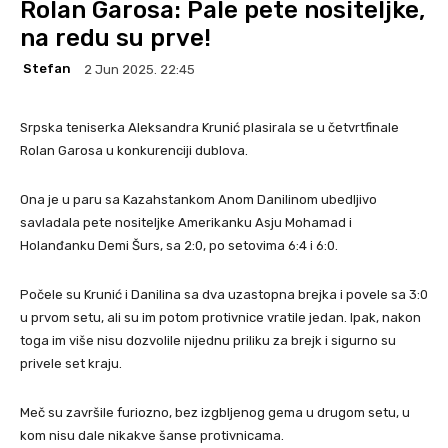
Rolan Garosa: Pale pete nositeljke,
na redu su prve!
Stefan
2 Jun 2025. 22:45
Srpska teniserka Aleksandra Krunić plasirala se u četvrtfinale
Rolan Garosa u konkurenciji dublova.
Ona je u paru sa Kazahstankom Anom Danilinom ubedljivo
savladala pete nositeljke Amerikanku Asju Mohamad i
Holanđanku Demi Šurs, sa 2:0, po setovima 6:4 i 6:0.
Počele su Krunić i Danilina sa dva uzastopna brejka i povele sa 3:0
u prvom setu, ali su im potom protivnice vratile jedan. Ipak, nakon
toga im više nisu dozvolile nijednu priliku za brejk i sigurno su
privele set kraju.
Meč su završile furiozno, bez izgbljenog gema u drugom setu, u
kom nisu dale nikakve šanse protivnicama.