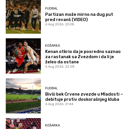
FUDBAL
Partizan može mirno na dug put
pred revanš (VIDEO)
6 Aug 2026. 23:08
KOŠARKA
Kenan otkrio da je posredno saznao
za rastanak sa Zvezdom i da li je
želeo da ostane
6 Aug 2026. 22:08
FUDBAL
Bivši bek Crvene zvezde u Mladosti –
debituje protiv doskorašnjeg kluba
6 Aug 2026. 21:44
KOŠARKA