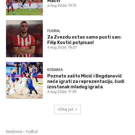
Mačvi
6 Aug 2026. 19:13
FUDBAL
Za Zvezdu ostao samo pusti san:
Filip Kostić potpisao!
6 Aug 2026. 18:27
KOŠARKA
Poznato zašto Micić i Bogdanović
neće igrati za reprezentaciju, čudi
izostanak mladog igrača
6 Aug 2026. 17:39
Učitaj još