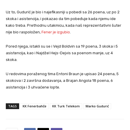
Uz to, Gudurić je bio i najefikasniji u pobedi sa 26 poena, uz po 2
skoka i asistencija, i pokazao da tim pobeđuje kada njemu ide
kako treba. Prethodnu utakmicu, kada naš reprezentativni šuter
nije bio raspoložen,
Fener je izgubio
.
Pored njega, istakli su se i Vejd Boldvin sa 19 poena, 3 skoka i 5
asistencija, kao i Najdžel Hejs-Dejvis sa poenom manje, uz 4
skoka.
U redovima poraženog tima Entoni Braun je upisao 24 poena, 5
skokova i 2 završna dodavanja, a Brajan Angola 18 poena, 6
asistencija i 3 uhvaćene lopte.
TAGS
KK Fenerbahče
KK Turk Telekom
Marko Gudurić