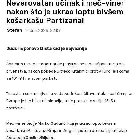
Neverovatan učinak i meč-viner
nakon što je ukrao loptu bivšem
košarkašu Partizana!
Stefan
2 Jun 2025. 22:07
Gudurić ponovo blista kad je najvažnije
Šampion Evrope Fenerbahče plasirao se u polufinale turskog
prvenstva, nakon pobede u trećoj utakmici protiv Turk Telekoma
sa 101-94 na svom parketu.
Timovi su se smenjivali u vođstvu tokom čitave utakmice i šampion
Evrope je bio blizu eliminacije, ali je presudila serija 15-3 u
završnici.
Meč-viner bio je Marko Gudurić, koji je ukrao loptu bivšem
košarkašu Partizana Brajanu Angoli i potom doneo trijumf ekipi
Šarunasa Jasikevičijusa.