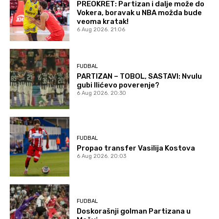
PREOKRET: Partizan i dalje može do
Vokera, boravak u NBA možda bude
veoma kratak!
6 Aug 2026. 21:06
FUDBAL
PARTIZAN – TOBOL, SASTAVI: Nvulu
gubi Ilićevo poverenje?
6 Aug 2026. 20:30
FUDBAL
Propao transfer Vasilija Kostova
6 Aug 2026. 20:03
FUDBAL
Doskorašnji golman Partizana u