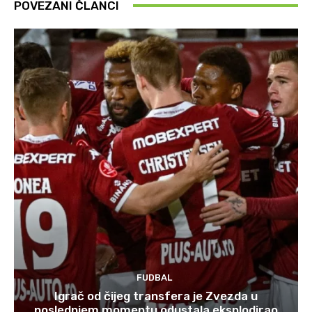
POVEZANI ČLANCI
FUDBAL
Igrač od čijeg transfera je Zvezda u
poslednjem momentu odustala eksplodirao