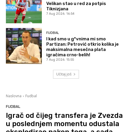
Velikan stao u red za potpis
Tiknizjana
7 Aug 2026. 16:54
FUDBAL
I kad smo u g*vnima mi smo
Partizan: Petrović otkrio kolika je
maksimalna mesečna plata
igračima crno-belih!
7 Aug 2026. 15:55
Učitaj još