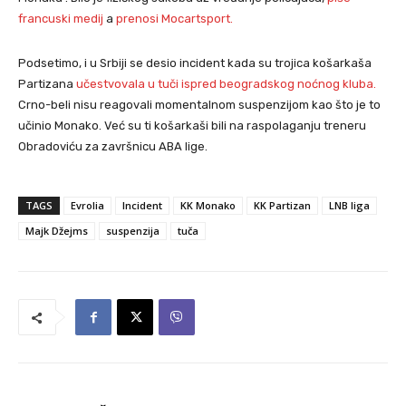
francuski medij
a
prenosi Mocartsport.
Podsetimo, i u Srbiji se desio incident kada su trojica košarkaša
Partizana
učestvovala u tuči ispred beogradskog noćnog kluba.
Crno-beli nisu reagovali momentalnom suspenzijom kao što je to
učinio Monako. Već su ti košarkaši bili na raspolaganju treneru
Obradoviću za završnicu ABA lige.
TAGS
Evrolia
Incident
KK Monako
KK Partizan
LNB liga
Majk Džejms
suspenzija
tuča