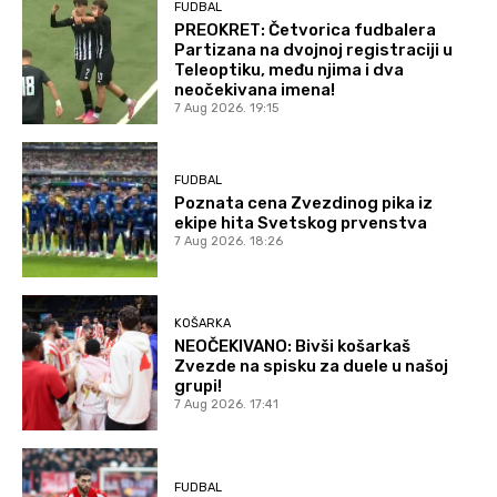
FUDBAL
PREOKRET: Četvorica fudbalera
Partizana na dvojnoj registraciji u
Teleoptiku, među njima i dva
neočekivana imena!
7 Aug 2026. 19:15
FUDBAL
Poznata cena Zvezdinog pika iz
ekipe hita Svetskog prvenstva
7 Aug 2026. 18:26
KOŠARKA
NEOČEKIVANO: Bivši košarkaš
Zvezde na spisku za duele u našoj
grupi!
7 Aug 2026. 17:41
FUDBAL