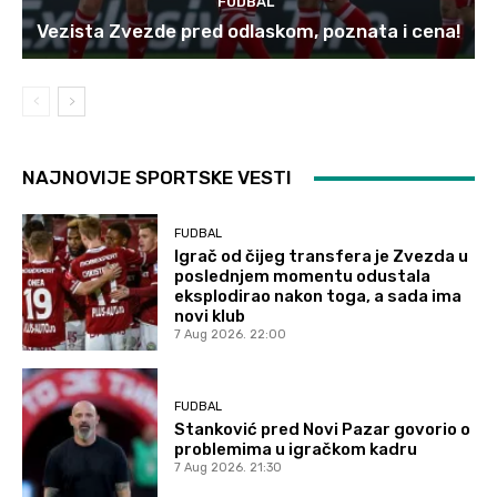
FUDBAL
Vezista Zvezde pred odlaskom, poznata i cena!
NAJNOVIJE SPORTSKE VESTI
FUDBAL
Igrač od čijeg transfera je Zvezda u
poslednjem momentu odustala
eksplodirao nakon toga, a sada ima
novi klub
7 Aug 2026. 22:00
FUDBAL
Stanković pred Novi Pazar govorio o
problemima u igračkom kadru
7 Aug 2026. 21:30