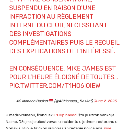
SUSPENDU EN RAISON D'UNE
INFRACTION AU RÈGLEMENT
INTERNE DU CLUB, NECESSITANT
DES INVESTIGATIONS
COMPLÉMENTAIRES PUIS LE RECUEIL
DES EXPLICATIONS DE L'INTÉRESSÉ.
EN CONSÉQUENCE, MIKE JAMES EST
POUR L’HEURE ÉLOIGNÉ DE TOUTES…
PIC.TWITTER.COM/T1HO6IOIEW
— AS Monaco Basket
(@ASMonaco_Basket)
June 2, 2025
U međuvremenu, francuski
L’Ekip navodi
šta je uzrok sankcije.
Naime, Džejms je učestvovao u incidentu u jednom restoranu u
Monaku . Bilo je fizičkog sukoba uz vređanje policajaca,
piše