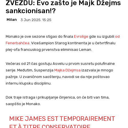
ZVEZDU: Evo zašto je Majk Džejms
sankcionisan!?
Milan
3 Jun 2025. 15:25
Monako je ove sezone stigao do finala
Evrolige
gde su izgubili
od
Fenerbahčea.
Vicešampion Starog kontinenta je u četvrtfinalu
plej-ofa francuskog prvenstva eliminisao Leman.
Večeras od 21 čas gostuju Asvelu u prvom susretu polufinalne
serije. Međutim, Suspenzija
Majka Džejmsa
izazvala je mnogo
pažnje. U zvaničnom saoštenju, navodi se da nije poštovao
internu klupsku disciplinu.
Dok traje istraga i prikupljanje činjenica, on će biti van tima,
saopštio je Monako.
MIKE JAMES EST TEMPORAIREMENT
ET À TITRE CONSERVATOIRE,