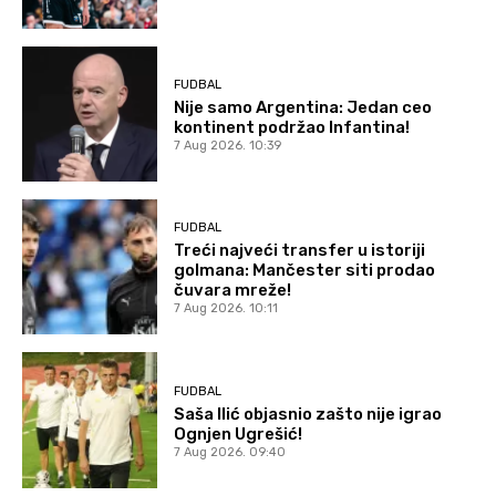
FUDBAL
Nije samo Argentina: Jedan ceo
kontinent podržao Infantina!
7 Aug 2026. 10:39
FUDBAL
Treći najveći transfer u istoriji
golmana: Mančester siti prodao
čuvara mreže!
7 Aug 2026. 10:11
FUDBAL
Saša Ilić objasnio zašto nije igrao
Ognjen Ugrešić!
7 Aug 2026. 09:40