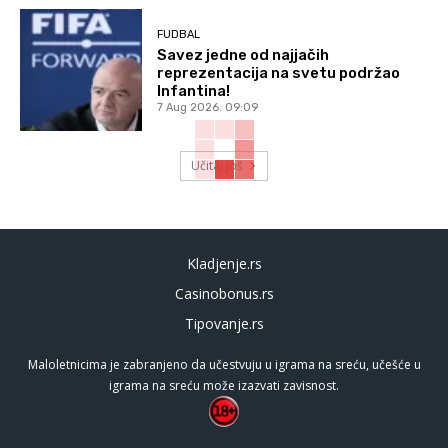
FUDBAL
Savez jedne od najjačih
reprezentacija na svetu podržao
Infantina!
7 Aug 2026. 09:09
Učitaj još
Kladjenje.rs
Casinobonus.rs
Tipovanje.rs
Maloletnicima je zabranjeno da učestvuju u igrama na sreću, učešće u
igrama na sreću može izazvati zavisnost.