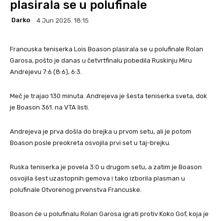
plasirala se u polufinale
Darko
4 Jun 2025. 18:15
Francuska teniserka Lois Boason plasirala se u polufinale Rolan
Garosa, pošto je danas u četvrtfinalu pobedila Ruskinju Miru
Andrejevu 7:6 (8:6), 6:3.
Meč je trajao 130 minuta. Andrejeva je šesta teniserka sveta, dok
je Boason 361. na VTA listi.
Andrejeva je prva došla do brejka u prvom setu, ali je potom
Boason posle preokreta osvojila prvi set u taj-brejku.
Ruska teniserka je povela 3:0 u drugom setu, a zatim je Boason
osvojila šest uzastopnih gemova i tako izborila plasman u
polufinale Otvorenog prvenstva Francuske.
Boason će u polufinalu Rolan Garosa igrati protiv Koko Gof, koja je