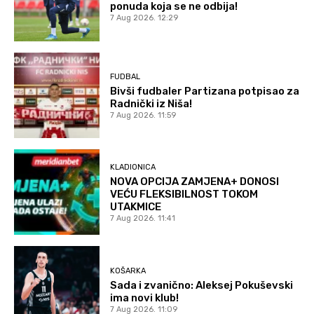
ponuda koja se ne odbija!
7 Aug 2026. 12:29
FUDBAL
Bivši fudbaler Partizana potpisao za
Radnički iz Niša!
7 Aug 2026. 11:59
KLADIONICA
NOVA OPCIJA ZAMJENA+ DONOSI
VEĆU FLEKSIBILNOST TOKOM
UTAKMICE
7 Aug 2026. 11:41
KOŠARKA
Sada i zvanično: Aleksej Pokuševski
ima novi klub!
7 Aug 2026. 11:09