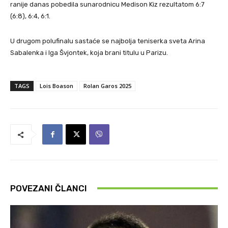
ranije danas pobedila sunarodnicu Medison Kiz rezultatom 6:7
(6:8), 6:4, 6:1.
U drugom polufinalu sastaće se najbolja teniserka sveta Arina
Sabalenka i Iga Švjontek, koja brani titulu u Parizu.
TAGS
Lois Boason
Rolan Garos 2025
POVEZANI ČLANCI