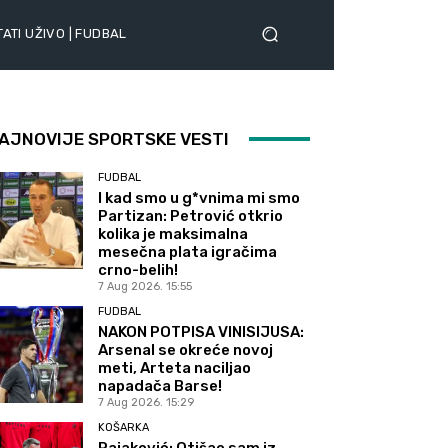
ATI UŽIVO | FUDBAL
AJNOVIJE SPORTSKE VESTI
FUDBAL
I kad smo u g*vnima mi smo
Partizan: Petrović otkrio
kolika je maksimalna
mesečna plata igračima
crno-belih!
7 Aug 2026. 15:55
FUDBAL
NAKON POTPISA VINISIJUSA:
Arsenal se okreće novoj
meti, Arteta naciljao
napadača Barse!
7 Aug 2026. 15:29
KOŠARKA
Rajaković: Otišao sam iz