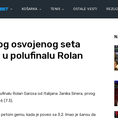
KOŠARKA
TENIS
OSTALE VESTI
REZULT
N
og osvojenog seta
 u polufinalu Rolan
ufinalu Rolan Garosa od Italijana Janika Sinera, prvog
6 (7:3).
 u petom gemu, kada je poveo sa 3:2. Imao je šansu da