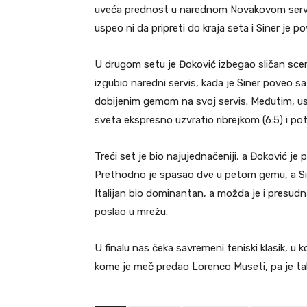
uveća prednost u narednom Novakovom servis-
uspeo ni da pripreti do kraja seta i Siner je po
U drugom setu je Đoković izbegao sličan scen
izgubio naredni servis, kada je Siner poveo sa
dobijenim gemom na svoj servis. Međutim, usl
sveta ekspresno uzvratio ribrejkom (6:5) i p
Treći set je bio najujednačeniji, a Đoković je p
Prethodno je spasao dve u petom gemu, a Si
Italijan bio dominantan, a možda je i presudn
poslao u mrežu.
U finalu nas čeka savremeni teniski klasik, u k
kome je meč predao Lorenco Museti, pa je tako