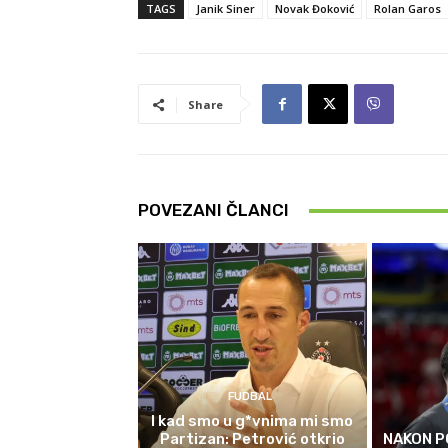
TAGS
Janik Siner
Novak Đoković
Rolan Garos
Share
POVEZANI ČLANCI
FUDBAL
I kad smo u g*vnima mi smo
Partizan: Petrović otkrio
NAKON P