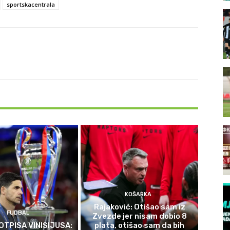
sportskacentrala
KOŠARKA
Rajaković: Otišao sam iz
FUDBAL
Zvezde jer nisam dobio 8
OTPISA VINISIJUSA:
plata, otišao sam da bih