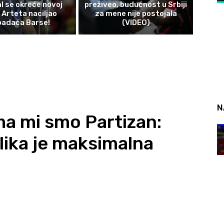
l se okreće novoj
preživeo, budućnost u Srbiji
 Arteta naciljao
za mene nije postojala
padača Barse!
(VIDEO)