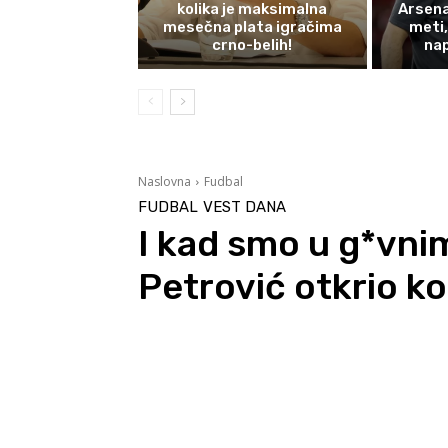
kolika je maksimalna
Arsena
mesečna plata igračima
meti,
crno-belih!
na