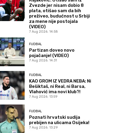
Zvezde jer nisam dobio 8
plata, otišao sam da bih
preživeo, budućnost u Srbiji
za mene nije postojala
(VIDEO)
7 Aug 2026. 14:58
FUDBAL
Partizan doveo novo
pojačanje! (VIDEO)
7 Aug 2026. 14:31
FUDBAL
KAO GROM IZ VEDRA NEBA: Ni
Bešiktaš, ni Real, ni Barsa,
Vlahović ima novi klub?!
7 Aug 2026. 13:59
FUDBAL
Poznati hrvatski sudija
prebijen na ulicama Osijeka!
7 Aug 2026. 13:29