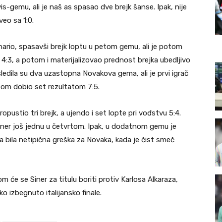
gemu, ali je naš as spasao dve brejk šanse. Ipak, nije
veo sa 1:0.
ario, spasavši brejk loptu u petom gemu, ali je potom
 4:3, a potom i materijalizovao prednost brejka ubedljivo
edila su dva uzastopna Novakova gema, ali je prvi igrač
otom dobio set rezultatom 7:5.
ropustio tri brejk, a ujendo i set lopte pri vođstvu 5:4.
ner još jednu u četvrtom. Ipak, u dodatnom gemu je
a bila netipična greška za Novaka, kada je čist smeč
om će se Siner za titulu boriti protiv Karlosa Alkaraza,
 izbegnuto italijansko finale.