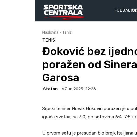
FUDBAL
Naslovna
Tenis
TENIS
Đoković bez ijedn
poražen od Sinera
Garosa
Stefan
6 Jun 2025. 22:28
Srpski teniser Novak Đoković poražen je u pol
igrača svetaa, sa 3:0, po setovima 6:4, 7:5 i 7:
U prvom setu je presudan bio brejk Italijana