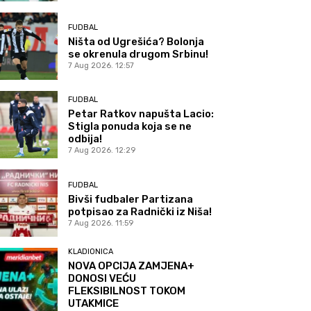
FUDBAL
Ništa od Ugrešića? Bolonja
se okrenula drugom Srbinu!
7 Aug 2026. 12:57
FUDBAL
Petar Ratkov napušta Lacio:
Stigla ponuda koja se ne
odbija!
7 Aug 2026. 12:29
FUDBAL
Bivši fudbaler Partizana
potpisao za Radnički iz Niša!
7 Aug 2026. 11:59
KLADIONICA
NOVA OPCIJA ZAMJENA+
DONOSI VEĆU
FLEKSIBILNOST TOKOM
UTAKMICE