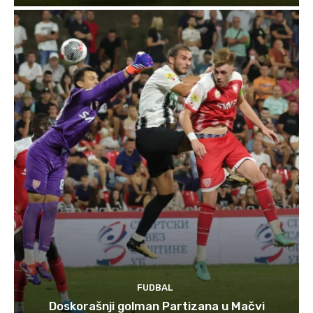
FUDBAL
Doskorašnji golman Partizana u Mačvi