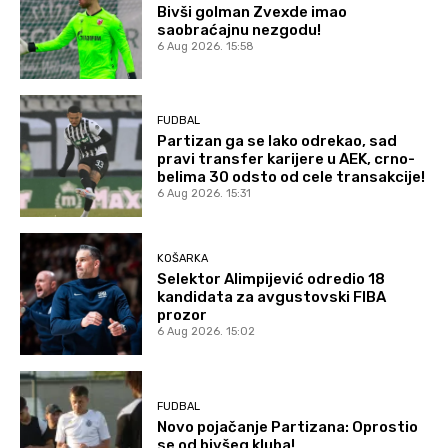
Bivši golman Zvexde imao
saobraćajnu nezgodu!
6 Aug 2026. 15:58
FUDBAL
Partizan ga se lako odrekao, sad
pravi transfer karijere u AEK, crno-
belima 30 odsto od cele transakcije!
6 Aug 2026. 15:31
KOŠARKA
Selektor Alimpijević odredio 18
kandidata za avgustovski FIBA
prozor
6 Aug 2026. 15:02
FUDBAL
Novo pojačanje Partizana: Oprostio
se od bivšeg kluba!