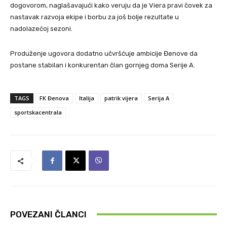
dogovorom, naglašavajući kako veruju da je Viera pravi čovek za
nastavak razvoja ekipe i borbu za još bolje rezultate u
nadolazećoj sezoni.
Produženje ugovora dodatno učvršćuje ambicije Đenove da
postane stabilan i konkurentan član gornjeg doma Serije A.
TAGS
FK Đenova
Italija
patrik vijera
Serija A
sportskacentrala
POVEZANI ČLANCI