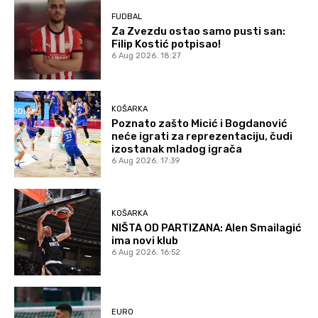
FUDBAL
Za Zvezdu ostao samo pusti san:
Filip Kostić potpisao!
6 Aug 2026. 18:27
KOŠARKA
Poznato zašto Micić i Bogdanović
neće igrati za reprezentaciju, čudi
izostanak mladog igrača
6 Aug 2026. 17:39
KOŠARKA
NIŠTA OD PARTIZANA: Alen Smailagić
ima novi klub
6 Aug 2026. 16:52
EURO