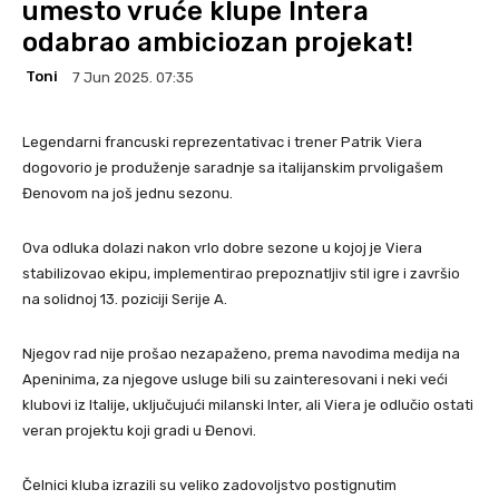
umesto vruće klupe Intera
odabrao ambiciozan projekat!
Toni
7 Jun 2025. 07:35
Legendarni francuski reprezentativac i trener Patrik Viera
dogovorio je produženje saradnje sa italijanskim prvoligašem
Đenovom na još jednu sezonu.
Ova odluka dolazi nakon vrlo dobre sezone u kojoj je Viera
stabilizovao ekipu, implementirao prepoznatljiv stil igre i završio
na solidnoj 13. poziciji Serije A.
Njegov rad nije prošao nezapaženo, prema navodima medija na
Apeninima, za njegove usluge bili su zainteresovani i neki veći
klubovi iz Italije, uključujući milanski Inter, ali Viera je odlučio ostati
veran projektu koji gradi u Đenovi.
Čelnici kluba izrazili su veliko zadovoljstvo postignutim