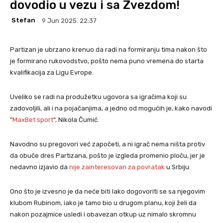
dovodio u vezu i sa Zvezdom!
Stefan
9 Jun 2025. 22:37
Partizan je ubrzano krenuo da radi na formiranju tima nakon što
je formirano rukovodstvo, pošto nema puno vremena do starta
kvalifikacija za Ligu Evrope.
Uveliko se radi na produžetku ugovora sa igračima koji su
zadovoljili, ali i na pojačanjima, a jedno od mogućih je, kako navodi
“
MaxBet sport
“, Nikola Čumić.
Navodno su pregovori već započeti, a ni igrač nema ništa protiv
da obuče dres Partizana, pošto je izgleda promenio ploču, jer je
nedavno izjavio da
nije zainteresovan za povratak
u Srbiju.
Ono što je izvesno je da neće biti lako dogovoriti se sa njegovim
klubom Rubinom, iako je tamo bio u drugom planu, koji želi da
nakon pozajmice usledi i obavezan otkup uz nimalo skromnu