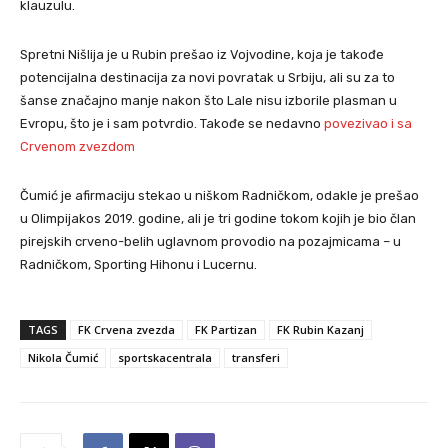
klauzulu.
Spretni Nišlija je u Rubin prešao iz Vojvodine, koja je takođe
potencijalna destinacija za novi povratak u Srbiju, ali su za to
šanse značajno manje nakon što Lale nisu izborile plasman u
Evropu, što je i sam potvrdio. Takođe se nedavno
povezivao i sa
Crvenom zvezdom
Čumić je afirmaciju stekao u niškom Radničkom, odakle je prešao
u Olimpijakos 2019. godine, ali je tri godine tokom kojih je bio član
pirejskih crveno-belih uglavnom provodio na pozajmicama – u
Radničkom, Sporting Hihonu i Lucernu.
TAGS
FK Crvena zvezda
FK Partizan
FK Rubin Kazanj
Nikola Čumić
sportskacentrala
transferi