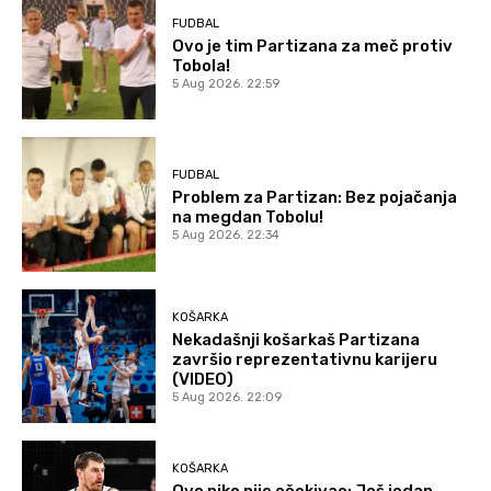
FUDBAL
Ovo je tim Partizana za meč protiv
Tobola!
5 Aug 2026. 22:59
FUDBAL
Problem za Partizan: Bez pojačanja
na megdan Tobolu!
5 Aug 2026. 22:34
KOŠARKA
Nekadašnji košarkaš Partizana
završio reprezentativnu karijeru
(VIDEO)
5 Aug 2026. 22:09
KOŠARKA