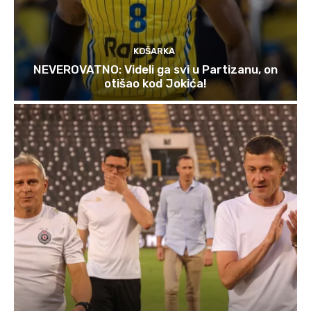
KOŠARKA
NEVEROVATNO: Videli ga svi u Partizanu, on
otišao kod Jokića!