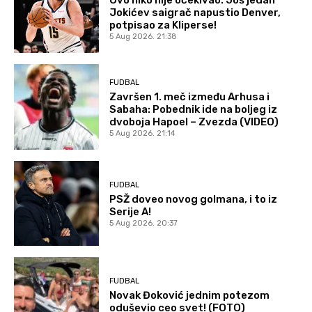
Ovo niko nije očekivao: Još jedan
Jokićev saigrač napustio Denver,
potpisao za Kliperse!
5 Aug 2026. 21:38
FUDBAL
Završen 1. meč između Arhusa i
Sabaha: Pobednik ide na boljeg iz
dvoboja Hapoel – Zvezda (VIDEO)
5 Aug 2026. 21:14
FUDBAL
PSŽ doveo novog golmana, i to iz
Serije A!
5 Aug 2026. 20:37
FUDBAL
Novak Đoković jednim potezom
oduševio ceo svet! (FOTO)