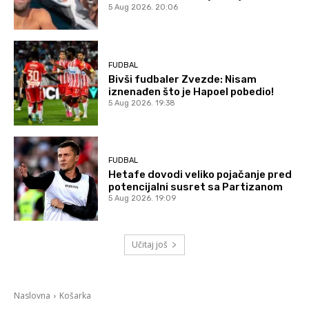
5 Aug 2026. 20:06
FUDBAL
Bivši fudbaler Zvezde: Nisam
iznenađen što je Hapoel pobedio!
5 Aug 2026. 19:38
FUDBAL
Hetafe dovodi veliko pojačanje pred
potencijalni susret sa Partizanom
5 Aug 2026. 19:09
Učitaj još