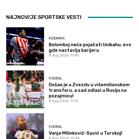
NAJNOVIJE SPORTSKE VESTI
KOŠARKA
Bolomboj neće pojačati Unikahu, evo
gde nastavlja karijeru
8 Aug 2026. 11:45
FUDBAL
Došao je u Zvezdu u višemilionskom
transferu, a sad odlazi u Rusiju na
pozajmicu!
8 Aug 2026. 11:13
FUDBAL
Vanja Milinković-Savić u Turskoj!
8 Aug 2026. 10:44