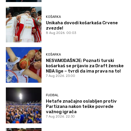
KOŠARKA
Unikaha dovodi košarkaša Crvene
zvezde!
8 Aug 2026. 00:03
KOŠARKA
NESVAKIDAŠNJE: Poznati turski
košarkaš se prijavio za Draft ženske
NBA lige – tvrdi da ima prava na to!
7 Aug 2026. 23:00
FUDBAL
Hetafe značajno oslabljen protiv
Partizana nakon teške povrede
važnog igrača
7 Aug 2026. 22:30