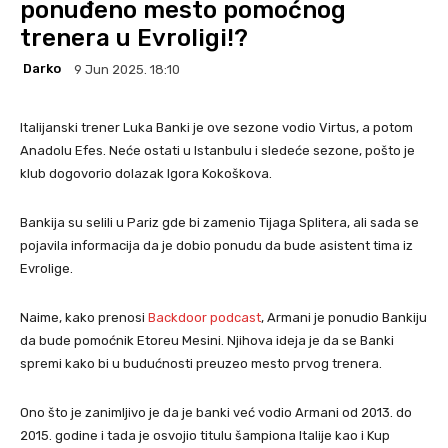
ponuđeno mesto pomoćnog
trenera u Evroligi!?
Darko
9 Jun 2025. 18:10
Italijanski trener Luka Banki je ove sezone vodio Virtus, a potom
Anadolu Efes. Neće ostati u Istanbulu i sledeće sezone, pošto je
klub dogovorio dolazak Igora Kokoškova.
Bankija su selili u Pariz gde bi zamenio Tijaga Splitera, ali sada se
pojavila informacija da je dobio ponudu da bude asistent tima iz
Evrolige.
Naime, kako prenosi
Backdoor podcast
, Armani je ponudio Bankiju
da bude pomoćnik Etoreu Mesini. Njihova ideja je da se Banki
spremi kako bi u budućnosti preuzeo mesto prvog trenera.
Ono što je zanimljivo je da je banki već vodio Armani od 2013. do
2015. godine i tada je osvojio titulu šampiona Italije kao i Kup