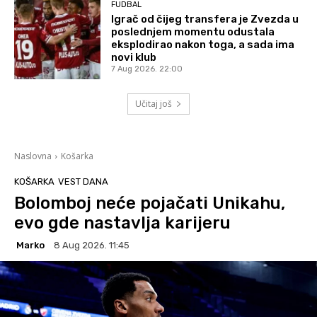
FUDBAL
Igrač od čijeg transfera je Zvezda u
poslednjem momentu odustala
eksplodirao nakon toga, a sada ima
novi klub
7 Aug 2026. 22:00
Učitaj još