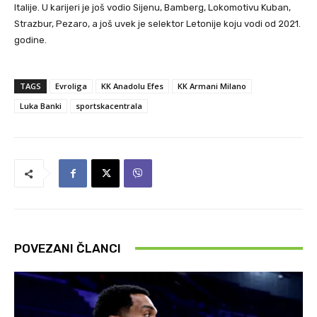
Italije. U karijeri je još vodio Sijenu, Bamberg, Lokomotivu Kuban,
Strazbur, Pezaro, a još uvek je selektor Letonije koju vodi od 2021.
godine.
TAGS
Evroliga
KK Anadolu Efes
KK Armani Milano
Luka Banki
sportskacentrala
POVEZANI ČLANCI