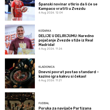
Španski novinar otkrio da li će se
Kampaco vratiti u Zvezdu
6 Aug 2026. 12:04
KOŠARKA
DELIJE U DELIRIJUMU: Naredno
pojačanje Zvezde stiže iz Real
Madrida!
6 Aug 2026. 11:26
KLADIONICA
Dnevni povrat postao standard –
kazino igra kakvu si čekao!
6 Aug 2026. 11:21
FUDBAL
Poruka za navijače Partizana