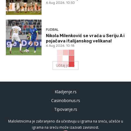
6 Aug 2026. 10:50
FUDBAL
Nikola Milenković se vraća u Seriju A i
pojačava italijanskog velikana!
6 Aug 2026. 10:18
Učitaj još
Kladjenje.rs
Casinobonus.rs
Tipovanje.rs
Maloletnicima je zabranjeno da učestvuju u igrama na sreću, učešće u
igrama na sreću može izazvati zavisnost.