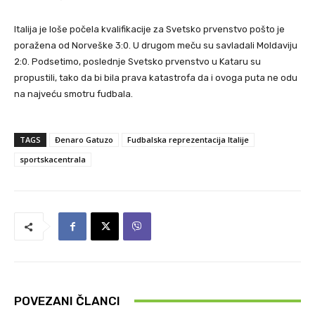
Italija je loše počela kvalifikacije za Svetsko prvenstvo pošto je
poražena od Norveške 3:0. U drugom meču su savladali Moldaviju
2:0. Podsetimo, poslednje Svetsko prvenstvo u Kataru su
propustili, tako da bi bila prava katastrofa da i ovoga puta ne odu
na najveću smotru fudbala.
TAGS
Đenaro Gatuzo
Fudbalska reprezentacija Italije
sportskacentrala
POVEZANI ČLANCI