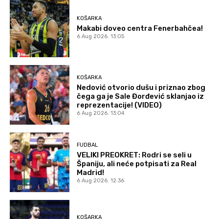
KOŠARKA
Makabi doveo centra Fenerbahčea!
6 Aug 2026. 13:05
KOŠARKA
Nedović otvorio dušu i priznao zbog
čega ga je Sale Đorđević sklanjao iz
reprezentacije! (VIDEO)
6 Aug 2026. 13:04
FUDBAL
VELIKI PREOKRET: Rodri se seli u
Španiju, ali neće potpisati za Real
Madrid!
6 Aug 2026. 12:36
KOŠARKA