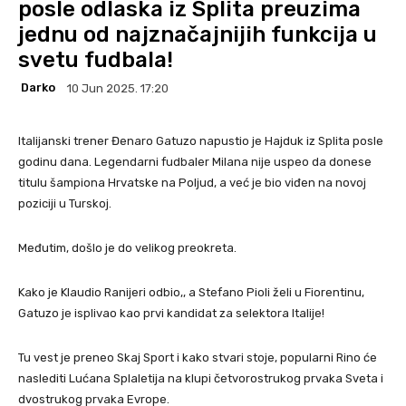
posle odlaska iz Splita preuzima
jednu od najznačajnijih funkcija u
svetu fudbala!
Darko
10 Jun 2025. 17:20
Italijanski trener Đenaro Gatuzo napustio je Hajduk iz Splita posle
godinu dana. Legendarni fudbaler Milana nije uspeo da donese
titulu šampiona Hrvatske na Poljud, a već je bio viđen na novoj
poziciji u Turskoj.
Međutim, došlo je do velikog preokreta.
Kako je Klaudio Ranijeri odbio,, a Stefano Pioli želi u Fiorentinu,
Gatuzo je isplivao kao prvi kandidat za selektora Italije!
Tu vest je preneo Skaj Sport i kako stvari stoje, popularni Rino će
naslediti Lućana Splaletija na klupi četvorostrukog prvaka Sveta i
dvostrukog prvaka Evrope.