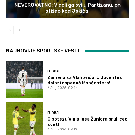
NEVEROVATNO: Videli ga svi u Partizanu, on
otišao kod Jokića!
NAJNOVIJE SPORTSKE VESTI
FUDBAL
Zamena za Vlahovića: U Juventus
dolazi napadač Mančestera!
6 Aug 2026. 09:44
FUDBAL
O potezu Vinisijusa Žuniora bruji ceo
svet!
6 Aug 2026. 09:12