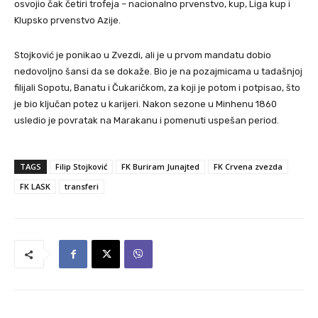
osvojio čak četiri trofeja – nacionalno prvenstvo, kup, Liga kup i
Klupsko prvenstvo Azije.
Stojković je ponikao u Zvezdi, ali je u prvom mandatu dobio
nedovoljno šansi da se dokaže. Bio je na pozajmicama u tadašnjoj
filijali Sopotu, Banatu i Čukaričkom, za koji je potom i potpisao, što
je bio ključan potez u karijeri. Nakon sezone u Minhenu 1860
usledio je povratak na Marakanu i pomenuti uspešan period.
TAGS
Filip Stojković
FK Buriram Junajted
FK Crvena zvezda
FK LASK
transferi