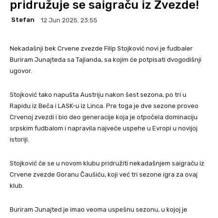
pridružuje se saigraču iz Zvezde!
Stefan
12 Jun 2025. 23:55
Nekadašnji bek Crvene zvezde Filip Stojković novi je fudbaler
Buriram Junajteda sa Tajlanda, sa kojim će potpisati dvogodišnji
ugovor.
Stojković tako napušta Austriju nakon šest sezona, po tri u
Rapidu iz Beča i LASK-u iz Linca. Pre toga je dve sezone proveo
Crvenoj zvezdi i bio deo generacije koja je otpočela dominaciju
srpskim fudbalom i napravila najveće uspehe u Evropi u novijoj
istoriji.
Stojković će se u novom klubu pridružiti nekadašnjem saigraču iz
Crvene zvezde Goranu Čaušiću, koji već tri sezone igra za ovaj
klub.
Buriram Junajted je imao veoma uspešnu sezonu, u kojoj je