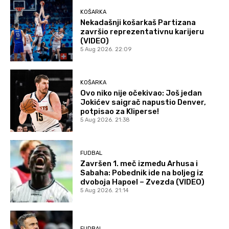
KOŠARKA
Nekadašnji košarkaš Partizana
završio reprezentativnu karijeru
(VIDEO)
5 Aug 2026. 22:09
KOŠARKA
Ovo niko nije očekivao: Još jedan
Jokićev saigrač napustio Denver,
potpisao za Kliperse!
5 Aug 2026. 21:38
FUDBAL
Završen 1. meč između Arhusa i
Sabaha: Pobednik ide na boljeg iz
dvoboja Hapoel – Zvezda (VIDEO)
5 Aug 2026. 21:14
FUDBAL