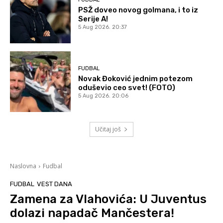
PSŽ doveo novog golmana, i to iz
Serije A!
5 Aug 2026. 20:37
FUDBAL
Novak Đoković jednim potezom
oduševio ceo svet! (FOTO)
5 Aug 2026. 20:06
Učitaj još