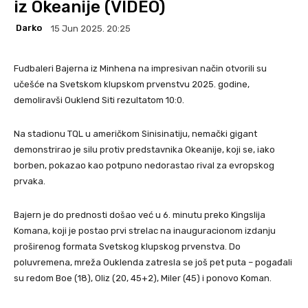
iz Okeanije (VIDEO)
Darko
15 Jun 2025. 20:25
Fudbaleri Bajerna iz Minhena na impresivan način otvorili su
učešće na Svetskom klupskom prvenstvu 2025. godine,
demoliravši Ouklend Siti rezultatom 10:0.
Na stadionu TQL u američkom Sinisinatiju, nemački gigant
demonstrirao je silu protiv predstavnika Okeanije, koji se, iako
borben, pokazao kao potpuno nedorastao rival za evropskog
prvaka.
Bajern je do prednosti došao već u 6. minutu preko Kingslija
Komana, koji je postao prvi strelac na inauguracionom izdanju
proširenog formata Svetskog klupskog prvenstva. Do
poluvremena, mreža Ouklenda zatresla se još pet puta – pogađali
su redom Boe (18), Oliz (20, 45+2), Miler (45) i ponovo Koman.