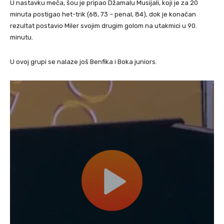
U nastavku meča, šou je pripao Džamalu Musijali, koji je za 20
minuta postigao het-trik (68, 73 – penal, 84), dok je konačan
rezultat postavio Miler svojim drugim golom na utakmici u 90.
minutu.
U ovoj grupi se nalaze još Benfika i Boka juniors.