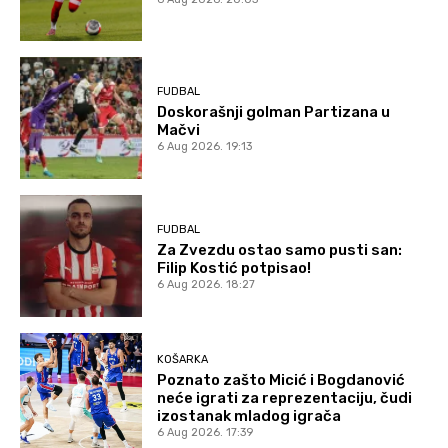
FUDBAL
Doskorašnji golman Partizana u
Mačvi
6 Aug 2026. 19:13
FUDBAL
Za Zvezdu ostao samo pusti san:
Filip Kostić potpisao!
6 Aug 2026. 18:27
KOŠARKA
Poznato zašto Micić i Bogdanović
neće igrati za reprezentaciju, čudi
izostanak mladog igrača
6 Aug 2026. 17:39