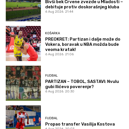
Bivši bek Crvene zvezde u Mladosti –
debituje protiv doskorašnjeg kluba
6 Aug 2026. 21:44
KOŠARKA
PREOKRET: Partizan i dalje može do
Vokera, boravak u NBA možda bude
veoma kratak!
6 Aug 2026. 21:06
FUDBAL
PARTIZAN – TOBOL, SASTAVI: Nvulu
gubi Ilićevo poverenje?
6 Aug 2026. 20:30
FUDBAL
Propao transfer Vasilija Kostova
6 Aug 2026. 20:03