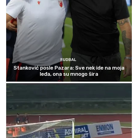
FUDBAL
Stanković posle Pazara: Sve nek ide na moja
leđa, ona su mnogo šira