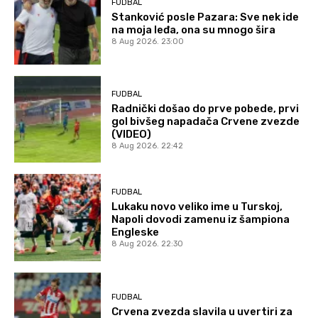
FUDBAL
Stanković posle Pazara: Sve nek ide
na moja leđa, ona su mnogo šira
8 Aug 2026. 23:00
FUDBAL
Radnički došao do prve pobede, prvi
gol bivšeg napadača Crvene zvezde
(VIDEO)
8 Aug 2026. 22:42
FUDBAL
Lukaku novo veliko ime u Turskoj,
Napoli dovodi zamenu iz šampiona
Engleske
8 Aug 2026. 22:30
FUDBAL
Crvena zvezda slavila u uvertiri za