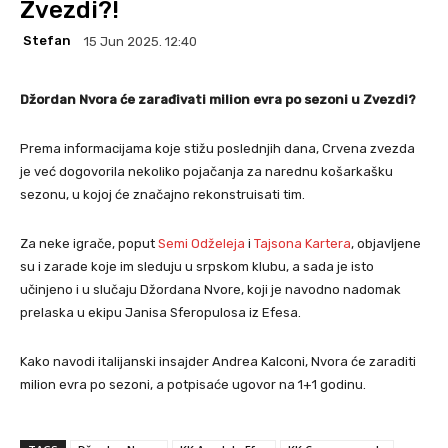
Zvezdi?!
Stefan
15 Jun 2025. 12:40
Džordan Nvora će zarađivati milion evra po sezoni u Zvezdi?
Prema informacijama koje stižu poslednjih dana, Crvena zvezda
je već dogovorila nekoliko pojačanja za narednu košarkašku
sezonu, u kojoj će značajno rekonstruisati tim.
Za neke igrače, poput
Semi Odželeja
i
Tajsona Kartera
, objavljene
su i zarade koje im sleduju u srpskom klubu, a sada je isto
učinjeno i u slučaju Džordana Nvore, koji je navodno nadomak
prelaska u ekipu Janisa Sferopulosa iz Efesa.
Kako navodi italijanski insajder Andrea Kalconi, Nvora će zaraditi
milion evra po sezoni, a potpisaće ugovor na 1+1 godinu.