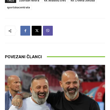
TAGS
Džordan Nvora
KK Anadolu Efes
KK Crvena zvezda
sportskacentrala
POVEZANI ČLANCI