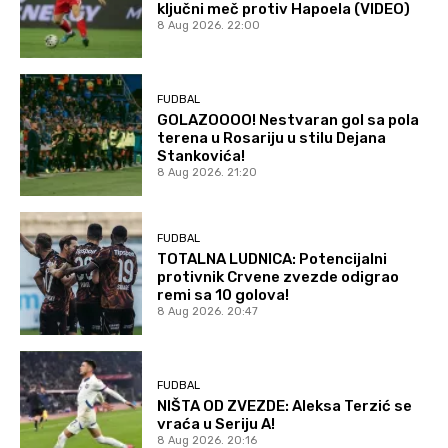
ključni meč protiv Hapoela (VIDEO)
8 Aug 2026. 22:00
FUDBAL
GOLAZOOOO! Nestvaran gol sa pola
terena u Rosariju u stilu Dejana
Stankovića!
8 Aug 2026. 21:20
FUDBAL
TOTALNA LUDNICA: Potencijalni
protivnik Crvene zvezde odigrao
remi sa 10 golova!
8 Aug 2026. 20:47
FUDBAL
NIŠTA OD ZVEZDE: Aleksa Terzić se
vraća u Seriju A!
8 Aug 2026. 20:16