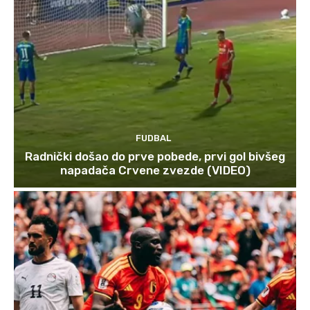
FUDBAL
Radnički došao do prve pobede, prvi gol bivšeg
napadača Crvene zvezde (VIDEO)