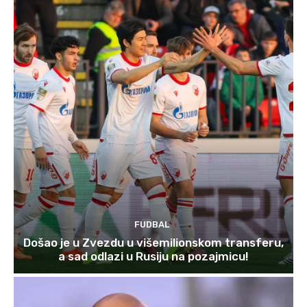
FUDBAL
Došao je u Zvezdu u višemilionskom transferu,
a sad odlazi u Rusiju na pozajmicu!