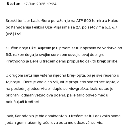
Stefan
17 Jun 2025. 19:24
Srpski teniser Laslo Đere poražen je na ATP 500 turniru u Haleu
od Kanađanija Feliksa Ože-Alijasima sa 2:1, po setovima 6:3, 6:7
(6:8) i 6:1.
Ključan brejk Ože-Alijasim je u prvom setu napravio za vođstvo od
5:3, nakon čega je svojim servisom osvojio ovaj deo igre.
Prethodno je Đere u trećem gemu propustio čak tri brejk prilike.
U drugom setu nije viđena nijedna brej-lopta, pa je sve rešeno u
tajbrejku. Đere je vodio sa 6:3, ali je propustio sve tri set-lopte, a
na poslednjoj odservirao i duplu servis-grešku. Ipak, ostao je
pribran i odmah vezao dva poena, pa je tako odveo meč u
odlučujući treći set.
Ipak, Kanađanin je bio dominantan u trećem setu i dozvolio samo
jedan gem našem igraču, dva puta mu oduzevši servis.