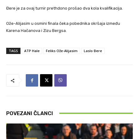
Đere je za ovaj turnir prethdono prošao dva kola kvalifikacija.
Ože-Alijasim u osmini finala čeka pobednika okršaja između
Karena Hačanova i Zizu Bergsa.
TAGS
ATP Hale
Feliks Ože-Alijasim
Laslo Đere
POVEZANI ČLANCI