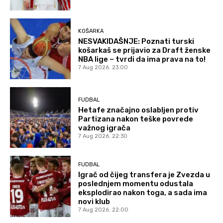
KOŠARKA
NESVAKIDAŠNJE: Poznati turski
košarkaš se prijavio za Draft ženske
NBA lige – tvrdi da ima prava na to!
7 Aug 2026. 23:00
FUDBAL
Hetafe značajno oslabljen protiv
Partizana nakon teške povrede
važnog igrača
7 Aug 2026. 22:30
FUDBAL
Igrač od čijeg transfera je Zvezda u
poslednjem momentu odustala
eksplodirao nakon toga, a sada ima
novi klub
7 Aug 2026. 22:00