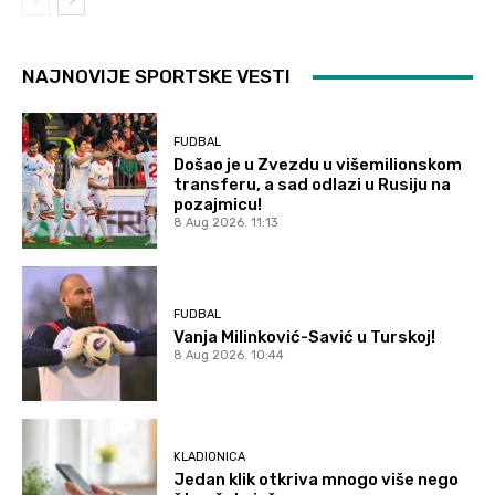
NAJNOVIJE SPORTSKE VESTI
FUDBAL
Došao je u Zvezdu u višemilionskom
transferu, a sad odlazi u Rusiju na
pozajmicu!
8 Aug 2026. 11:13
FUDBAL
Vanja Milinković-Savić u Turskoj!
8 Aug 2026. 10:44
KLADIONICA
Jedan klik otkriva mnogo više nego