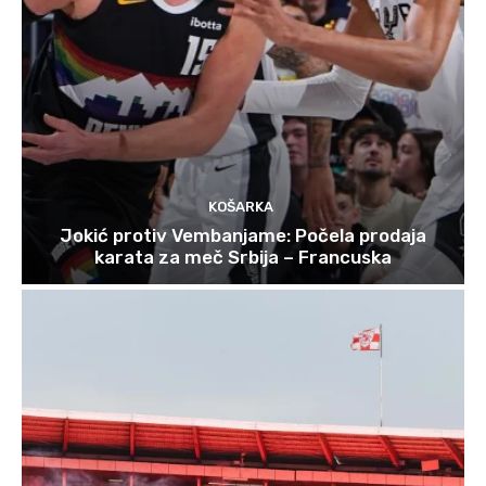
KOŠARKA
Jokić protiv Vembanjame: Počela prodaja
karata za meč Srbija – Francuska