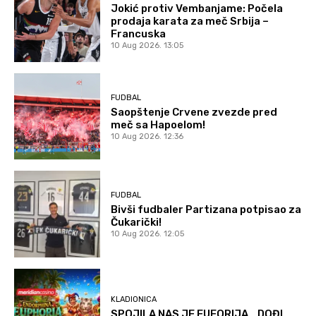
Jokić protiv Vembanjame: Počela
prodaja karata za meč Srbija –
Francuska
10 Aug 2026. 13:05
FUDBAL
Saopštenje Crvene zvezde pred
meč sa Hapoelom!
10 Aug 2026. 12:36
FUDBAL
Bivši fudbaler Partizana potpisao za
Čukarički!
10 Aug 2026. 12:05
KLADIONICA
SPOJILA NAS JE EUFORIJA… DOĐI…