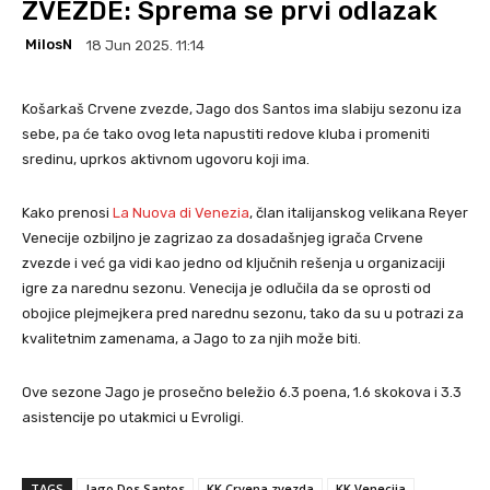
ZVEZDE: Sprema se prvi odlazak
MilosN
18 Jun 2025. 11:14
Košarkaš Crvene zvezde, Jago dos Santos ima slabiju sezonu iza
sebe, pa će tako ovog leta napustiti redove kluba i promeniti
sredinu, uprkos aktivnom ugovoru koji ima.
Kako prenosi
La Nuova di Venezia
, član italijanskog velikana Reyer
Venecije ozbiljno je zagrizao za dosadašnjeg igrača Crvene
zvezde i već ga vidi kao jedno od ključnih rešenja u organizaciji
igre za narednu sezonu. Venecija je odlučila da se oprosti od
obojice plejmejkera pred narednu sezonu, tako da su u potrazi za
kvalitetnim zamenama, a Jago to za njih može biti.
Ove sezone Jago je prosečno beležio 6.3 poena, 1.6 skokova i 3.3
asistencije po utakmici u Evroligi.
TAGS
Jago Dos Santos
KK Crvena zvezda
KK Venecija