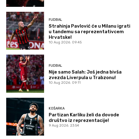
FUDBAL
Strahinja Pavlović će u Milanu igrati
u tandemu sa reprezentativcem
Hrvatske!
10 Aug 2026. 09:45
FUDBAL
Nije samo Salah: Još jedna bivša
zvezda Liverpula u Trabzonu!
10 Aug 2026. 09:11
KOŠARKA
Partizan Karliku želi da dovode
društvo iz reprezentacije!
9 Aug 2026. 23:54