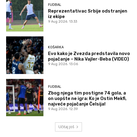
FUDBAL
Reprezentativac Srbije odstranjen
iz ekipe
9 Aug 2026. 13:33
KOŠARKA
Evo kako je Zvezda predstavila novo
pojačanje – Nika Vajler-Beba (VIDEO)
9 Aug 2026. 13:06
FUDBAL
Zbog njega tim postigne 74 gola, a
on uopšte ne igra: Ko je Ostin Mekfi,
najveće pojačanje Čelsija!
9 Aug 2026. 12:39
Učitaj još