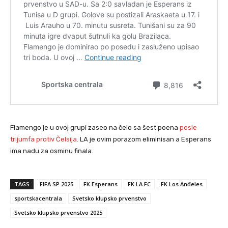
Flamengo je u ovoj grupi zaseo na čelo sa šest poena
posle
trijumfa protiv Čelsija.
LA je ovim porazom eliminisan a Esperans
ima nadu za osminu finala.
TAGS
FIFA SP 2025
FK Esperans
FK LA FC
FK Los Anđeles
sportskacentrala
Svetsko klupsko prvenstvo
Svetsko klupsko prvenstvo 2025