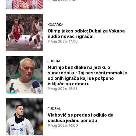
KOŠARKA
Olimpijakos odbio: Dubai za Vokapa
nudio novac i igrača!
9 Aug 2026. 17:00
FUDBAL
Murinjo bez dlake na jeziku o
sunarodniku: Taj nesrećni momak je
od onih igrača koji se potpuno
isključe na odmoru
9 Aug 2026. 16:28
FUDBAL
Vlahović se predao i odluio da
sasluša jedinu ponudu
9 Aug 2026. 16:00