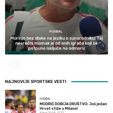
FUDBAL
Murinjo bez dlake na jeziku o sunarodniku: Taj
nesrećni momak je od onih igrača koji se
potpuno isključe na odmoru
NAJNOVIJE SPORTSKE VESTI
FUDBAL
MODRIĆ DOBIJA DRUŠTVO: Još jedan
Hrvat stiže u Milano!
9 Aug 2026. 17:27