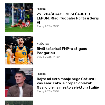
FUDBAL
ZVEZDAŠI GA SE NE SEĆAJU PO
LEPOM: Mladi fudbaler Porta u Seriji
A!
9 Aug 2026. 15:30
KOŠARKA
Bivši košarkaš FMP-a stigaou
Podgoricu
9 Aug 2026. 14:59
FUDBAL
Dajte mi evro manje nego Gatuzu i
vaš sam: Kako je propao dolazak
Gvardiole na mesto selektora Italije
9 Aug 2026. 13:59