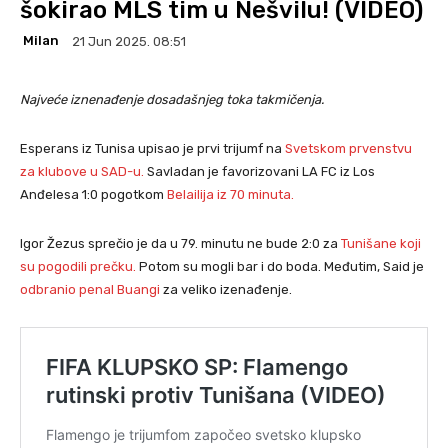
šokirao MLS tim u Nešvilu! (VIDEO)
Milan
21 Jun 2025. 08:51
Najveće iznenađenje dosadašnjeg toka takmičenja.
Esperans iz Tunisa upisao je prvi trijumf na
Svetskom prvenstvu
za klubove u SAD-u.
Savladan je favorizovani LA FC iz Los
Anđelesa 1:0 pogotkom
Belailija iz 70 minuta.
Igor Žezus sprečio je da u 79. minutu ne bude 2:0 za
Tunišane koji
su pogodili prečku.
Potom su mogli bar i do boda. Međutim, Said je
odbranio penal Buangi
za veliko izenađenje.