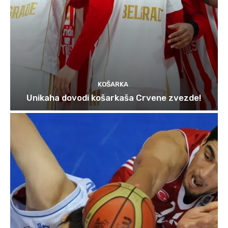
KOŠARKA
Unikaha dovodi košarkaša Crvene zvezde!