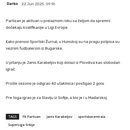
Darko
22 Jun 2025. 09:10
Partizan je aktivan u prelaznom roku sa željom da spremni
dočekaju kvalifikacije u Ligi Evrope.
Kako prenosi Sportski Žurnal, u Humskoj su na pragu potpisa su
veznim fudbalerom iz Bugarske.
U pitanju je Janis Karabeljov koji dolazi iz Plovdiva kao slobodan
igrač.
Prošle sezone je odigrao 40 utakmica i postigao 2 gola.
Pre toga igrao je za Slaviju iz Sofije, a bio je i u Mađarskoj.
TAGS
FK Partizan
Janis Karabeljov
sportskacentrala
SuperLiga Srbije