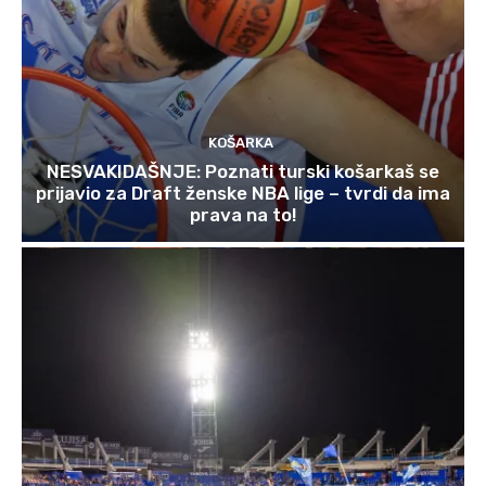
KOŠARKA
NESVAKIDAŠNJE: Poznati turski košarkaš se
prijavio za Draft ženske NBA lige – tvrdi da ima
prava na to!