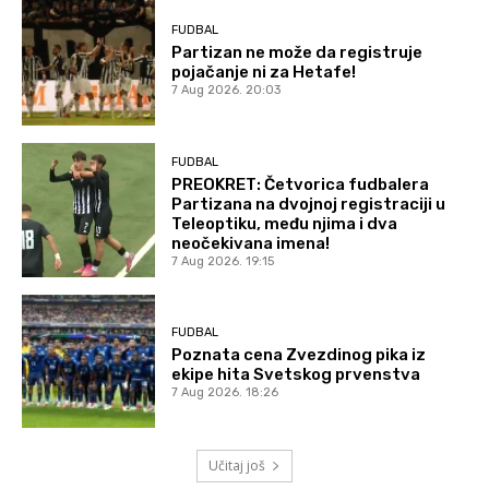
FUDBAL
Partizan ne može da registruje
pojačanje ni za Hetafe!
7 Aug 2026. 20:03
FUDBAL
PREOKRET: Četvorica fudbalera
Partizana na dvojnoj registraciji u
Teleoptiku, među njima i dva
neočekivana imena!
7 Aug 2026. 19:15
FUDBAL
Poznata cena Zvezdinog pika iz
ekipe hita Svetskog prvenstva
7 Aug 2026. 18:26
Učitaj još