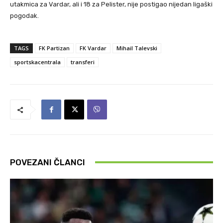
utakmica za Vardar, ali i 18 za Pelister, nije postigao nijedan ligaški
pogodak.
TAGS
FK Partizan
FK Vardar
Mihail Talevski
sportskacentrala
transferi
POVEZANI ČLANCI