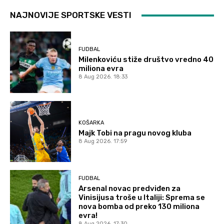
NAJNOVIJE SPORTSKE VESTI
FUDBAL
Milenkoviću stiže društvo vredno 40
miliona evra
8 Aug 2026. 18:33
KOŠARKA
Majk Tobi na pragu novog kluba
8 Aug 2026. 17:59
FUDBAL
Arsenal novac predviđen za
Vinisijusa troše u Italiji: Sprema se
nova bomba od preko 130 miliona
evra!
8 Aug 2026. 17:30