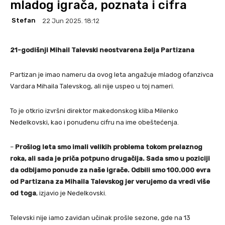
mladog igrača, poznata i cifra
Stefan
22 Jun 2025. 18:12
21-godišnji Mihail Talevski neostvarena želja Partizana
Partizan je imao nameru da ovog leta angažuje mladog ofanzivca
Vardara Mihaila Talevskog, ali nije uspeo u toj nameri.
To je otkrio izvršni direktor makedonskog kliba Milenko
Nedelkovski, kao i ponuđenu cifru na ime obeštećenja.
–
Prošlog leta smo imali velikih problema tokom prelaznog
roka, ali sada je priča potpuno drugačija. Sada smo u poziciji
da odbijamo ponude za naše igrače. Odbili smo 100.000 evra
od Partizana za Mihaila Talevskog jer verujemo da vredi više
od toga
, izjavio je Nedelkovski.
Televski nije iamo zavidan učinak prošle sezone, gde na 13