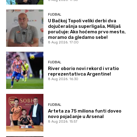
FUDBAL
U Bačkoj Topoli veliki derbi dva
dojučerašnja superligaša, Milijaš
poručuje: Ako hoćemo prvo mesto,
moramo da gledamo sebe!
8 Aug 2026. 17:00
FUDBAL
River oborio novi rekord i vratio
reprezentativca Argentine!
8 Aug 2026. 16:30
FUDBAL
Arteta za 75 miliona funti doveo
novo pojačanje u Arsenal
8 Aug 2026. 15:57