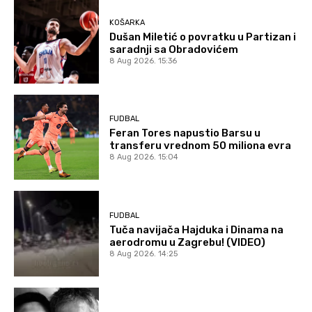
KOŠARKA
Dušan Miletić o povratku u Partizan i
saradnji sa Obradovićem
8 Aug 2026. 15:36
FUDBAL
Feran Tores napustio Barsu u
transferu vrednom 50 miliona evra
8 Aug 2026. 15:04
FUDBAL
Tuča navijača Hajduka i Dinama na
aerodromu u Zagrebu! (VIDEO)
8 Aug 2026. 14:25