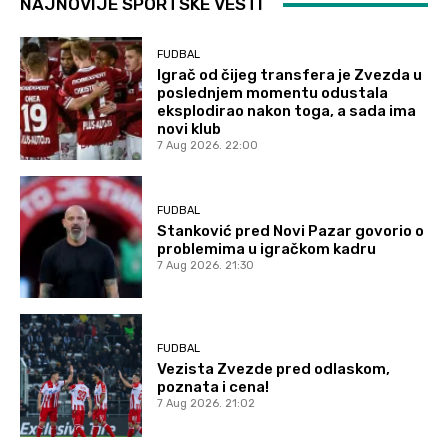
NAJNOVIJE SPORTSKE VESTI
FUDBAL
Igrač od čijeg transfera je Zvezda u
poslednjem momentu odustala
eksplodirao nakon toga, a sada ima
novi klub
7 Aug 2026. 22:00
FUDBAL
Stanković pred Novi Pazar govorio o
problemima u igračkom kadru
7 Aug 2026. 21:30
FUDBAL
Vezista Zvezde pred odlaskom,
poznata i cena!
7 Aug 2026. 21:02