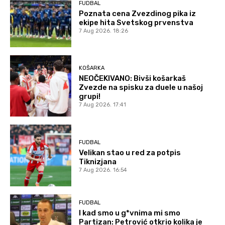
FUDBAL
Poznata cena Zvezdinog pika iz
ekipe hita Svetskog prvenstva
7 Aug 2026. 18:26
KOŠARKA
NEOČEKIVANO: Bivši košarkaš
Zvezde na spisku za duele u našoj
grupi!
7 Aug 2026. 17:41
FUDBAL
Velikan stao u red za potpis
Tiknizjana
7 Aug 2026. 16:54
FUDBAL
I kad smo u g*vnima mi smo
Partizan: Petrović otkrio kolika je