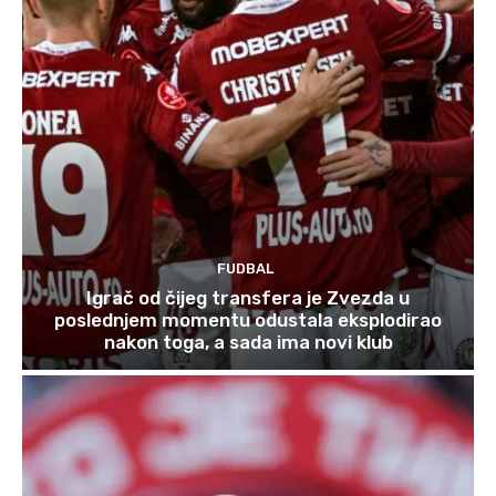
FUDBAL
Igrač od čijeg transfera je Zvezda u
poslednjem momentu odustala eksplodirao
nakon toga, a sada ima novi klub