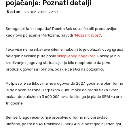
pojačanje: Poznati detalji
Stefan
25 Jun 2025. 22:37
Senegalski krilni napadač Demba Sek sutra će biti predstavljen
kao novo pojačanje Partizana, navodi “
Mozzart sport
“.
Tako više nema nikakave dileme, nakon što je dolazak ovog igrača
odlagan nekoliko puta posle
sklopljenog dogovora
. Razlog je bio
sređivanje njegovog statusa, jer je bilo neophodno da prvo
produži ugovor sa Torinom, odakle će stići na pozajmicu.
Potpisao je sa Bikovima novi ugovor do 2027. godine, a plan Torina
je da nakon sezone u srpskom klubu može da proda Seka i vrati
makar deo uloženih 3.600.000 evra, koliko ga je platio SPAL-u pre
tri godine.
Sek se, blago rečeno, nije prosalvio u Torinu niti opravdao
uloženo, pošto na 45 utakmica u Seriji A nije postigao nijedan gol,