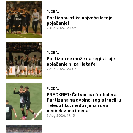
FUDBAL
Partizanu stiže najveće letnje
pojačanje!
7 Aug 2026. 20:52
FUDBAL
Partizan ne može da registruje
pojačanje ni za Hetafe!
7 Aug 2026. 20:03
FUDBAL
PREOKRET: Četvorica fudbalera
Partizana na dvojnoj registraciji u
Teleoptiku, među njima i dva
neočekivana imena!
7 Aug 2026. 19:15