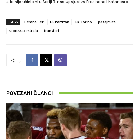
a to nije učinio ni u Seriji B, nastupajući za Frozinone i Katancaro.
TAGS
Demba Sek
FK Partizan
FK Torino
pozajmica
sportskacentrala
transferi
POVEZANI ČLANCI