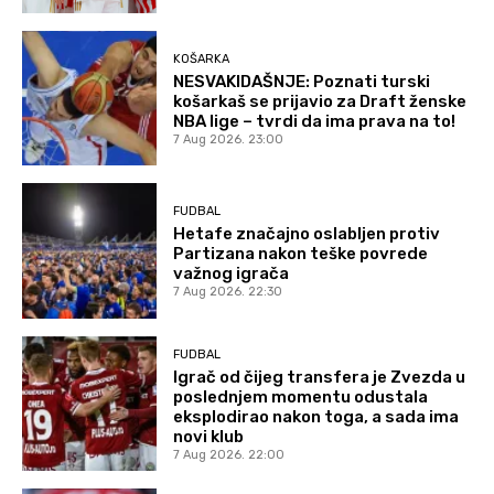
KOŠARKA
NESVAKIDAŠNJE: Poznati turski
košarkaš se prijavio za Draft ženske
NBA lige – tvrdi da ima prava na to!
7 Aug 2026. 23:00
FUDBAL
Hetafe značajno oslabljen protiv
Partizana nakon teške povrede
važnog igrača
7 Aug 2026. 22:30
FUDBAL
Igrač od čijeg transfera je Zvezda u
poslednjem momentu odustala
eksplodirao nakon toga, a sada ima
novi klub
7 Aug 2026. 22:00