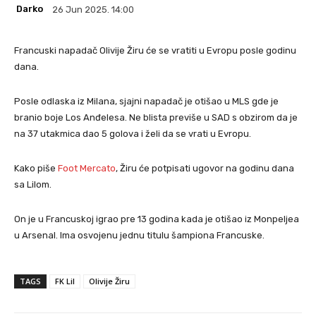
Darko
26 Jun 2025. 14:00
Francuski napadač Olivije Žiru će se vratiti u Evropu posle godinu
dana.
Posle odlaska iz Milana, sjajni napadač je otišao u MLS gde je
branio boje Los Anđelesa. Ne blista previše u SAD s obzirom da je
na 37 utakmica dao 5 golova i želi da se vrati u Evropu.
Kako piše
Foot Mercato
, Žiru će potpisati ugovor na godinu dana
sa Lilom.
On je u Francuskoj igrao pre 13 godina kada je otišao iz Monpeljea
u Arsenal. Ima osvojenu jednu titulu šampiona Francuske.
TAGS
FK Lil
Olivije Žiru