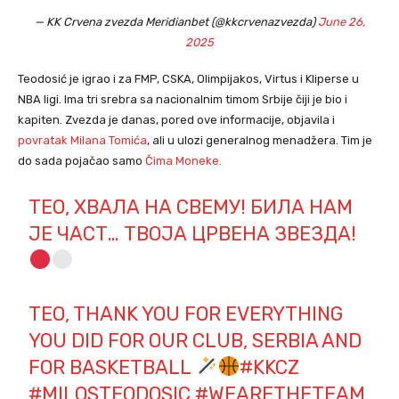
— KK Crvena zvezda Meridianbet (@kkcrvenazvezda)
June 26,
2025
Teodosić je igrao i za FMP, CSKA, Olimpijakos, Virtus i Kliperse u
NBA ligi. Ima tri srebra sa nacionalnim timom Srbije čiji je bio i
kapiten. Zvezda je danas, pored ove informacije, objavila i
povratak Milana Tomića
, ali u ulozi generalnog menadžera. Tim je
do sada pojačao samo
Čima Moneke.
ТЕО, ХВАЛА НА СВЕМУ! БИЛА НАМ
ЈЕ ЧАСТ… ТВОЈА ЦРВЕНА ЗВЕЗДА!
TEO, THANK YOU FOR EVERYTHING
YOU DID FOR OUR CLUB, SERBIA AND
FOR BASKETBALL
#KKCZ
#MILOSTEODOSIC
#WEARETHETEAM