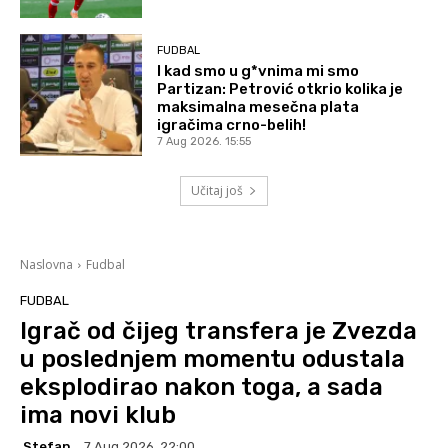
FUDBAL
I kad smo u g*vnima mi smo
Partizan: Petrović otkrio kolika je
maksimalna mesečna plata
igračima crno-belih!
7 Aug 2026. 15:55
Učitaj još