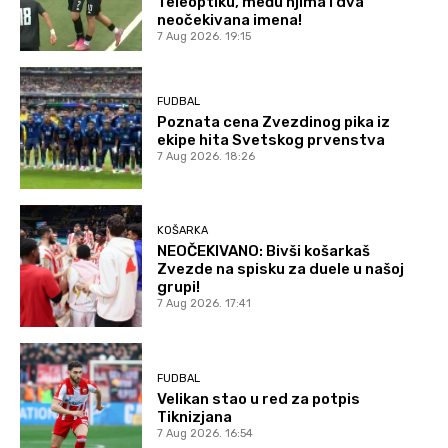
Teleoptiku, među njima i dva
neočekivana imena!
7 Aug 2026. 19:15
FUDBAL
Poznata cena Zvezdinog pika iz
ekipe hita Svetskog prvenstva
7 Aug 2026. 18:26
KOŠARKA
NEOČEKIVANO: Bivši košarkaš
Zvezde na spisku za duele u našoj
grupi!
7 Aug 2026. 17:41
FUDBAL
Velikan stao u red za potpis
Tiknizjana
7 Aug 2026. 16:54