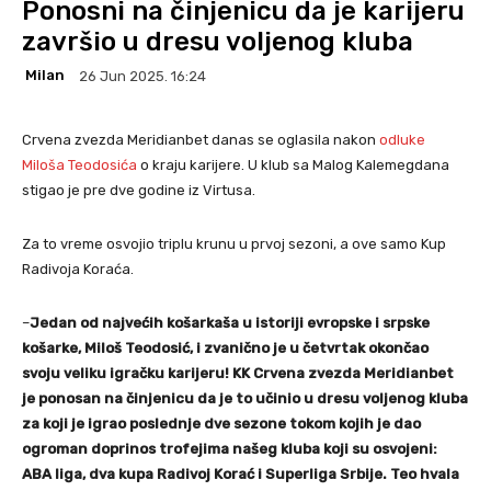
Ponosni na činjenicu da je karijeru
završio u dresu voljenog kluba
Milan
26 Jun 2025. 16:24
Crvena zvezda Meridianbet danas se oglasila nakon
odluke
Miloša Teodosića
o kraju karijere. U klub sa Malog Kalemegdana
stigao je pre dve godine iz Virtusa.
Za to vreme osvojio triplu krunu u prvoj sezoni, a ove samo Kup
Radivoja Koraća.
–
Jedan od najvećih košarkaša u istoriji evropske i srpske
košarke, Miloš Teodosić, i zvanično je u četvrtak okončao
svoju veliku igračku karijeru! KK Crvena zvezda Meridianbet
je ponosan na činjenicu da je to učinio u dresu voljenog kluba
za koji je igrao poslednje dve sezone tokom kojih je dao
ogroman doprinos trofejima našeg kluba koji su osvojeni:
ABA liga, dva kupa Radivoj Korać i Superliga Srbije. Teo hvala