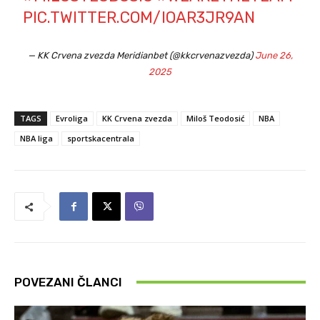
PIC.TWITTER.COM/IOAR3JR9AN
— KK Crvena zvezda Meridianbet (@kkcrvenazvezda)
June 26,
2025
TAGS
Evroliga
KK Crvena zvezda
Miloš Teodosić
NBA
NBA liga
sportskacentrala
POVEZANI ČLANCI