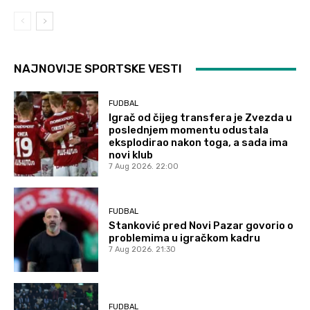
NAJNOVIJE SPORTSKE VESTI
FUDBAL
Igrač od čijeg transfera je Zvezda u
poslednjem momentu odustala
eksplodirao nakon toga, a sada ima
novi klub
7 Aug 2026. 22:00
FUDBAL
Stanković pred Novi Pazar govorio o
problemima u igračkom kadru
7 Aug 2026. 21:30
FUDBAL