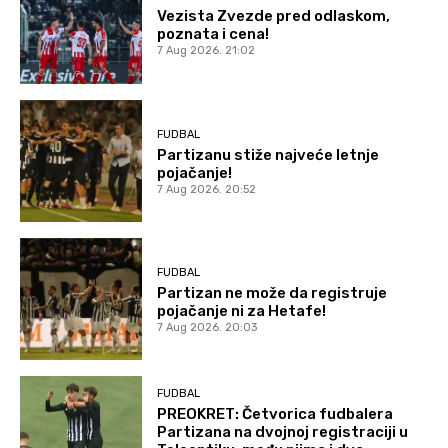
Vezista Zvezde pred odlaskom,
poznata i cena!
7 Aug 2026. 21:02
FUDBAL
Partizanu stiže najveće letnje
pojačanje!
7 Aug 2026. 20:52
FUDBAL
Partizan ne može da registruje
pojačanje ni za Hetafe!
7 Aug 2026. 20:03
FUDBAL
PREOKRET: Četvorica fudbalera
Partizana na dvojnoj registraciji u