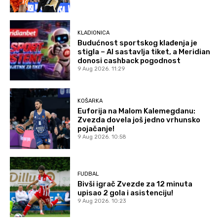
KLADIONICA
Budućnost sportskog klađenja je
stigla – AI sastavlja tiket, a Meridian
donosi cashback pogodnost
9 Aug 2026. 11:29
KOŠARKA
Euforija na Malom Kalemegdanu:
Zvezda dovela još jedno vrhunsko
pojačanje!
9 Aug 2026. 10:58
FUDBAL
Bivši igrač Zvezde za 12 minuta
upisao 2 gola i asistenciju!
9 Aug 2026. 10:23