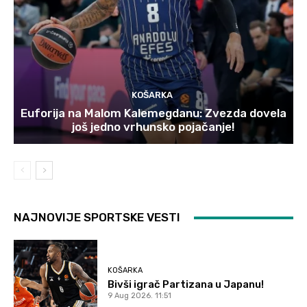
KOŠARKA
Euforija na Malom Kalemegdanu: Zvezda dovela
još jedno vrhunsko pojačanje!
NAJNOVIJE SPORTSKE VESTI
KOŠARKA
Bivši igrač Partizana u Japanu!
9 Aug 2026. 11:51