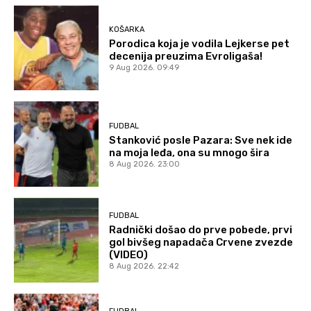
KOŠARKA
Porodica koja je vodila Lejkerse pet
decenija preuzima Evroligaša!
9 Aug 2026. 09:49
FUDBAL
Stanković posle Pazara: Sve nek ide
na moja leđa, ona su mnogo šira
8 Aug 2026. 23:00
FUDBAL
Radnički došao do prve pobede, prvi
gol bivšeg napadača Crvene zvezde
(VIDEO)
8 Aug 2026. 22:42