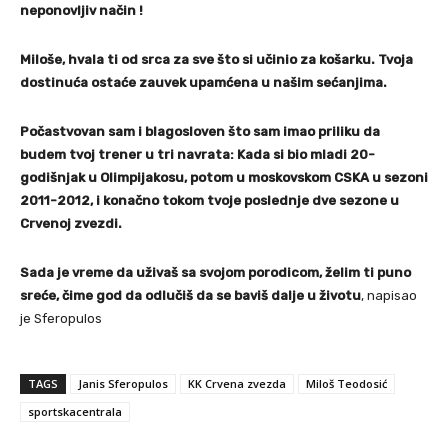
neponovljiv način !
Miloše, hvala ti od srca za sve što si učinio za košarku. Tvoja
dostinuća ostaće zauvek upamćena u našim sećanjima.
Počastvovan sam i blagosloven što sam imao priliku da
budem tvoj trener u tri navrata: Kada si bio mladi 20-
godišnjak u Olimpijakosu, potom u moskovskom CSKA u sezoni
2011-2012, i konačno tokom tvoje poslednje dve sezone u
Crvenoj zvezdi.
Sada je vreme da uživaš sa svojom porodicom, želim ti puno
sreće, čime god da odlučiš da se baviš dalje u životu
, napisao
je Sferopulos
TAGS
Janis Sferopulos
KK Crvena zvezda
Miloš Teodosić
sportskacentrala