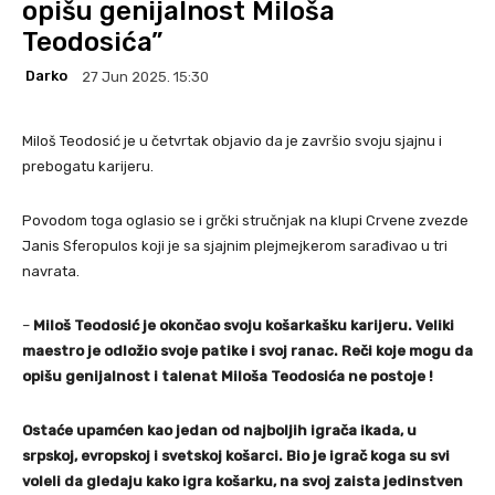
opišu genijalnost Miloša
Teodosića”
Darko
27 Jun 2025. 15:30
Miloš Teodosić je u četvrtak objavio da je završio svoju sjajnu i
prebogatu karijeru.
Povodom toga oglasio se i grčki stručnjak na klupi Crvene zvezde
Janis Sferopulos koji je sa sjajnim plejmejkerom sarađivao u tri
navrata.
–
Miloš Teodosić je okončao svoju košarkašku karijeru. Veliki
maestro je odložio svoje patike i svoj ranac. Reči koje mogu da
opišu genijalnost i talenat Miloša Teodosića ne postoje !
Ostaće upamćen kao jedan od najboljih igrača ikada, u
srpskoj, evropskoj i svetskoj košarci. Bio je igrač koga su svi
voleli da gledaju kako igra košarku, na svoj zaista jedinstven