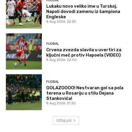
FUDBAL
Lukaku novo veliko ime u Turskoj,
Napoli dovodi zamenu iz šampiona
Engleske
8 Aug 2026. 22:30
FUDBAL
Crvena zvezda slavila u uvertiri za
ključni meč protiv Hapoela (VIDEO)
8 Aug 2026. 22:00
FUDBAL
GOLAZOOOO! Nestvaran gol sa pola
terena u Rosariju u stilu Dejana
Stankovića!
8 Aug 2026. 21:20
Učitaj još