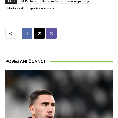
TAGS
KK Partizan
Košarkaška reprezentacija Srbije
Mario Nakić
sportskacentrala
POVEZANI ČLANCI