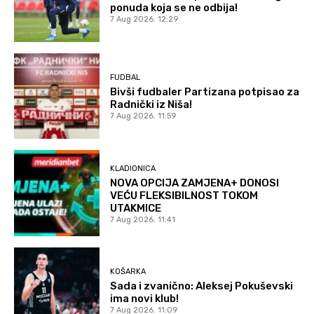
ponuda koja se ne odbija!
7 Aug 2026. 12:29
FUDBAL
Bivši fudbaler Partizana potpisao za
Radnički iz Niša!
7 Aug 2026. 11:59
KLADIONICA
NOVA OPCIJA ZAMJENA+ DONOSI
VEĆU FLEKSIBILNOST TOKOM
UTAKMICE
7 Aug 2026. 11:41
KOŠARKA
Sada i zvanično: Aleksej Pokuševski
ima novi klub!
7 Aug 2026. 11:09