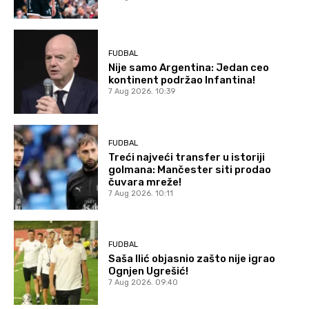
FUDBAL
Nije samo Argentina: Jedan ceo
kontinent podržao Infantina!
7 Aug 2026. 10:39
FUDBAL
Treći najveći transfer u istoriji
golmana: Mančester siti prodao
čuvara mreže!
7 Aug 2026. 10:11
FUDBAL
Saša Ilić objasnio zašto nije igrao
Ognjen Ugrešić!
7 Aug 2026. 09:40