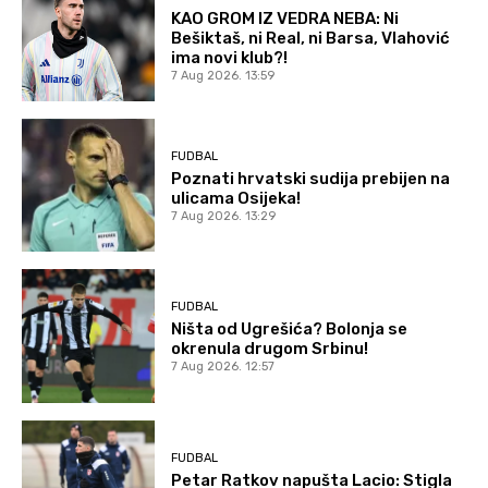
KAO GROM IZ VEDRA NEBA: Ni
Bešiktaš, ni Real, ni Barsa, Vlahović
ima novi klub?!
7 Aug 2026. 13:59
FUDBAL
Poznati hrvatski sudija prebijen na
ulicama Osijeka!
7 Aug 2026. 13:29
FUDBAL
Ništa od Ugrešića? Bolonja se
okrenula drugom Srbinu!
7 Aug 2026. 12:57
FUDBAL
Petar Ratkov napušta Lacio: Stigla