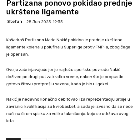
Partizana ponovo pokidao prednje
ukrštene ligamente
Stefan
28 Jun 2025. 19:35
Košarkaš Partizana Mario Nakić pokidao je prednje ukrštene
ligamente kolena u polufinalu Superlige protiv FMP-a, zbog čege
je operisan.
Ovo je zabrinjavajuće jer je najtežu sportsku povredu Nakić
doživeo po drugi put za kratko vreme, nakon što je propustio
gotovo čitavu pretprošlu sezonu, kada je bio u Igokei.
Nakić je nedavno konačno debitovao i za reprezentaciju Srbije u
završnici kvalifikacija za Evrobasket, a sada je izvesno da se neće
naći na širem spisku za veliko takmičenje, koje se održava ovog
leta.