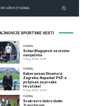
ATI UŽIVO | FUDBAL
AJNOVIJE SPORTSKE VESTI
FUDBAL
Srđan Blagojević se izvinio
navijačima
8 Aug 2026. 13:18
FUDBAL
Kakav posao Dinama iz
Zagreba: Napadač PSŽ-a
potpisao za prvaka
Hrvatske!
8 Aug 2026. 12:44
FUDBAL
Svaki evro dobro dođe:
Transferom