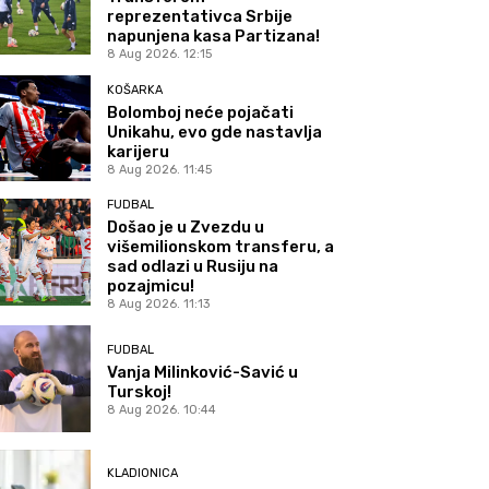
reprezentativca Srbije
napunjena kasa Partizana!
8 Aug 2026. 12:15
KOŠARKA
Bolomboj neće pojačati
Unikahu, evo gde nastavlja
karijeru
8 Aug 2026. 11:45
FUDBAL
Došao je u Zvezdu u
višemilionskom transferu, a
sad odlazi u Rusiju na
pozajmicu!
8 Aug 2026. 11:13
FUDBAL
Vanja Milinković-Savić u
Turskoj!
8 Aug 2026. 10:44
KLADIONICA