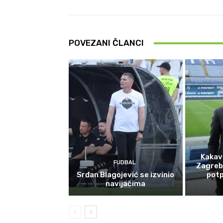
POVEZANI ČLANCI
Kakav
FUDBAL
Zagreb
Srđan Blagojević se izvinio
potp
navijačima