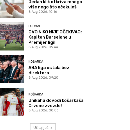
Jedan klik otkriva mnogo
više nego što očekuješ
8 Aug 2026. 10:16
FUDBAL
OVO NIKO NIJE OČEKIVAO:
Kapiten Barselone u
Premijer ligi!
8 Aug 2026. 09:44
KOŠARKA
ABA liga ostala bez
direktora
8 Aug 2026. 09:20
KOŠARKA
Unikaha dovodi košarkaša
Crvene zvezde!
8 Aug 2026. 00:03
Učitaj još