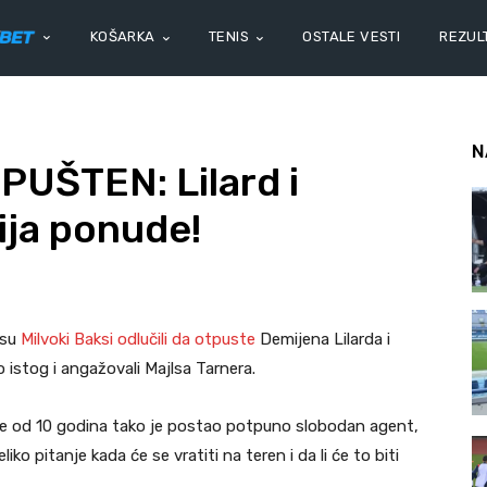
KOŠARKA
TENIS
OSTALE VESTI
REZULT
N
UŠTEN: Lilard i
ija ponude!
 su
Milvoki Baksi odlučili da otpuste
Demijena Lilarda i
 istog i angažovali Majlsa Tarnera.
više od 10 godina tako je postao potpuno slobodan agent,
iko pitanje kada će se vratiti na teren i da li će to biti