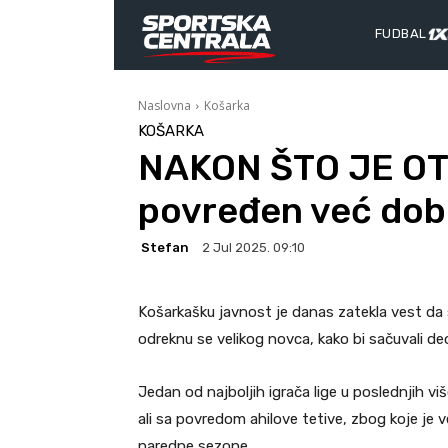
FUDBAL
Naslovna
Košarka
KOŠARKA
NAKON ŠTO JE OTP
povređen već dob
Stefan
2 Jul 2025. 09:10
Košarkašku javnost je danas zatekla vest da
odreknu se velikog novca, kako bi sačuvali deo
Jedan od najboljih igrača lige u poslednjih 
ali sa povredom ahilove tetive, zbog koje je vel
naredne sezone.