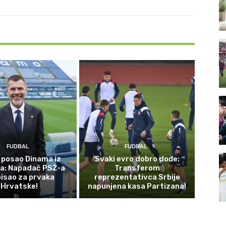
FUDBAL
FUDBAL
 posao Dinama iz
Svaki evro dobro dođe:
a: Napadač PSŽ-a
Transferom
isao za prvaka
reprezentativca Srbije
Hrvatske!
napunjena kasa Partizana!