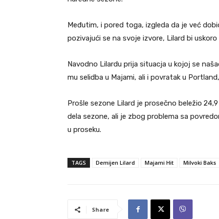
Međutim, i pored toga, izgleda da je već dobi
pozivajući se na svoje izvore, Lilard bi usko
Navodno Lilardu prija situacja u kojoj se našao
mu selidba u Majami, ali i povratak u Portland
Prošle sezone Lilard je prosečno beležio
24,9
dela sezone, ali je zbog problema sa povred
u proseku.
TAGS
Demijen Lilard
Majami Hit
Milvoki Baks
Share