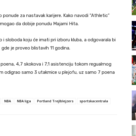
o ponude za nastavak karijere. Kako navodi “Athletic”
ro mogao da dobije ponudu Majami Hita.
 i sloboda koju će imati pri izboru kluba, a odgovarala bi
, gde je proveo blistavih 11 godina.
 poena, 4,7 skokova i 7,1 asistenciju tokom regualrnog
om odigrao samo 3 utakmice u plejofu, uz samo 7 poena
NBA
NBA liga
Portland Trejlblejzers
sportskacentrala