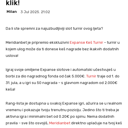
klik!
Milan
3 Jul 2025. 21:02
Da li ste spremni za najuzbudljiviji slot turnir ovog ljeta?
Meridianbet je pripremio ekskluzivni
Expanse Keš Turnir
– turnir u
kojem ulog može da ti donese keš nagrade bez ikakvih dodatnih
uslova!
Igraj svoje omiljene Expanse slotove i automatski učestvuješ u
borbi za dio nagradnog fonda od čak 5.000€.
Turnir
traje od 1. do
31. jula, a u igri su 50 nagrada – s glavnom nagradom od 2.000€
keša!
Rang-lista je dostupna u svakoj Expanse igri, ažurira se u realnom
vremenu i pokazuje tvoju trenutnu poziciju. Jedino što ti treba je
aktivna igra i minimalni bet od 0.20€ po spinu. Nema dodatnih
pravila – sve što osvojiš,
Meridianbet
direktno uplaćuje na tvoj keš