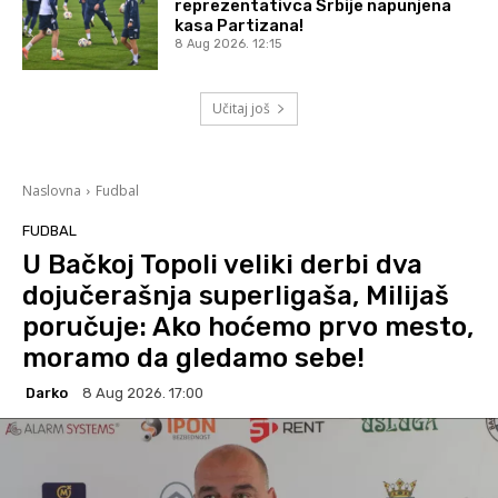
reprezentativca Srbije napunjena
kasa Partizana!
8 Aug 2026. 12:15
Učitaj još