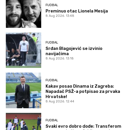
FUDBAL
Preminuo otac Lionela Mesija
8 Aug 2026. 13:48
FUDBAL
Srđan Blagojević se izvinio
navijačima
8 Aug 2026. 13:18
FUDBAL
Kakav posao Dinama iz Zagreba:
Napadač PSŽ-a potpisao za prvaka
Hrvatske!
8 Aug 2026. 12:44
FUDBAL
Svaki evro dobro dođe: Transferom