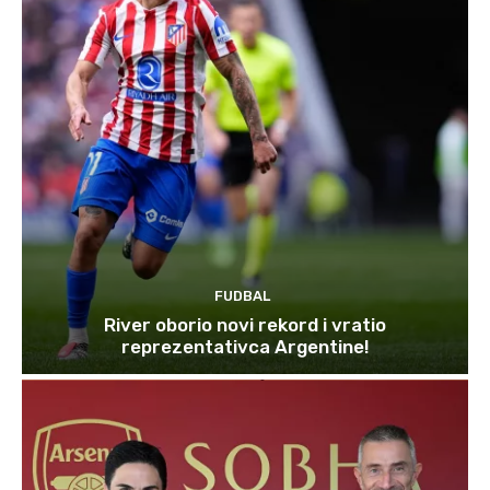
FUDBAL
River oborio novi rekord i vratio
reprezentativca Argentine!