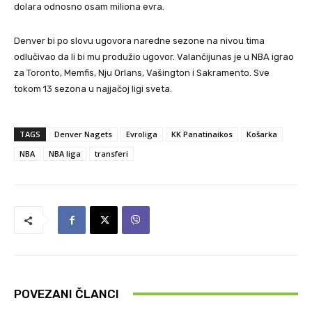
dolara odnosno osam miliona evra.
Denver bi po slovu ugovora naredne sezone na nivou tima
odlučivao da li bi mu produžio ugovor. Valančijunas je u NBA igrao
za Toronto, Memfis, Nju Orlans, Vašington i Sakramento. Sve
tokom 13 sezona u najjačoj ligi sveta.
TAGS
Denver Nagets
Evroliga
KK Panatinaikos
Košarka
NBA
NBA liga
transferi
POVEZANI ČLANCI