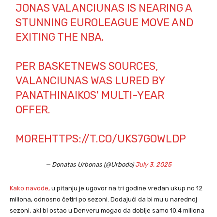
JONAS VALANCIUNAS IS NEARING A
STUNNING EUROLEAGUE MOVE AND
EXITING THE NBA.
PER BASKETNEWS SOURCES,
VALANCIUNAS WAS LURED BY
PANATHINAIKOS' MULTI-YEAR
OFFER.
MORE
HTTPS://T.CO/UKS7GOWLDP
— Donatas Urbonas (@Urbodo)
July 3, 2025
Kako navode,
u pitanju je ugovor na tri godine vredan ukup no 12
miliona, odnosno četiri po sezoni. Dodajući da bi mu u narednoj
sezoni, aki bi ostao u Denveru mogao da dobije samo 10.4 miliona