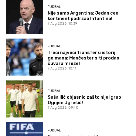
FUDBAL
Nije samo Argentina: Jedan ceo
kontinent podržao Infantina!
7 Aug 2026. 10:39
FUDBAL
Treći najveći transfer u istoriji
golmana: Mančester siti prodao
čuvara mreže!
7 Aug 2026. 10:11
FUDBAL
Saša Ilić objasnio zašto nije igrao
Ognjen Ugrešić!
7 Aug 2026. 09:40
FUDBAL