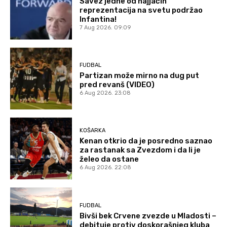
Savez jedne od najjačih
reprezentacija na svetu podržao
Infantina!
7 Aug 2026. 09:09
FUDBAL
Partizan može mirno na dug put
pred revanš (VIDEO)
6 Aug 2026. 23:08
KOŠARKA
Kenan otkrio da je posredno saznao
za rastanak sa Zvezdom i da li je
želeo da ostane
6 Aug 2026. 22:08
FUDBAL
Bivši bek Crvene zvezde u Mladosti –
debituje protiv doskorašnjeg kluba