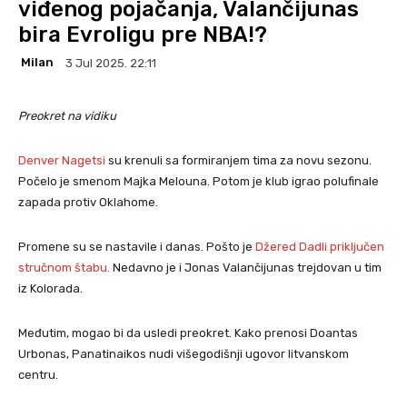
viđenog pojačanja, Valančijunas
bira Evroligu pre NBA!?
Milan
3 Jul 2025. 22:11
Preokret na vidiku
Denver Nagetsi
su krenuli sa formiranjem tima za novu sezonu.
Počelo je smenom Majka Melouna. Potom je klub igrao polufinale
zapada protiv Oklahome.
Promene su se nastavile i danas. Pošto je
Džered Dadli priključen
stručnom štabu.
Nedavno je i Jonas Valančijunas trejdovan u tim
iz Kolorada.
Međutim, mogao bi da usledi preokret. Kako prenosi Doantas
Urbonas, Panatinaikos nudi višegodišnji ugovor litvanskom
centru.