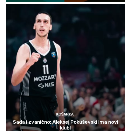
KOŠARKA
Sada i zvanično: Aleksej Pokuševski ima novi
klub!