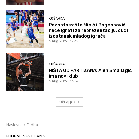
KOŠARKA
Poznato zašto Micić i Bogdanović
neće igrati za reprezentaciju, čudi
izostanak mladog igrača
6 Aug 2026. 17:39
KOŠARKA
NIŠTA OD PARTIZANA: Alen Smailagić
ima novi klub
6 Aug 2026. 16:52
Učitaj još