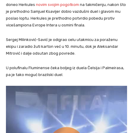
doneo Herkules
novim svojim pogotkom
na takmičenju, nakon što
je prethodno Samjuel Ksavijer dobio vazdušni duel i glavom mu
poslao loptu. Herkules je prethodno potvrdio pobedu protiv
vicešampiona Evrope Intera u osmini finala.
Sergej Milinković-Savić je odigrao celu utakmicu za poraženu
ekipu i zaradio žuti karton već u 10. minutu, dok je Aleksandar
Mitrović i dalje odsutan zbog povrede.
U polufinalu Fluminense čeka boljeg iz duela Čelsija i Palmeirasa,
pa je tako moguć brazilski duel.