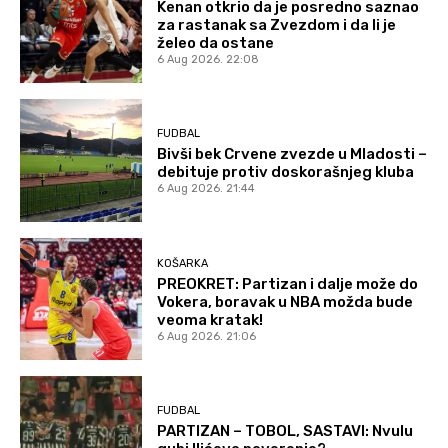
Kenan otkrio da je posredno saznao
za rastanak sa Zvezdom i da li je
želeo da ostane
6 Aug 2026. 22:08
FUDBAL
Bivši bek Crvene zvezde u Mladosti –
debituje protiv doskorašnjeg kluba
6 Aug 2026. 21:44
KOŠARKA
PREOKRET: Partizan i dalje može do
Vokera, boravak u NBA možda bude
veoma kratak!
6 Aug 2026. 21:06
FUDBAL
PARTIZAN – TOBOL, SASTAVI: Nvulu