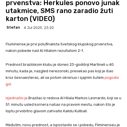
prvenstva: Herkules ponovo junak
utakmice, SMS rano zaradio žuti
karton (VIDEO)
Stefan
4 Jul 2025. 23:20
Fluminense je prvi polufinalista Svetskog klupskog prvenstva,
nakon pobede nad Al Hilalom rezultatom 2-1.
Prednost brazilskom klubu je doneo 23-godišnji Martineli u 40.
minutu, kada je, nazgled nerezonski, presekao pas koji je išao
kroz šesnaesterac, ali se potom okrenuo i sjajnim šutem
pogodio
gol
.
Izjednačio je
Brazilac iz redova Al Hilala Markos Leonardo, koji se u
51. minutu usled kornera našao na pravom mestu, nakon što je
loptu prvobitno glavom zahvatio Kalidu Kulibali.
Međutim, novu prednost, a ispostavilo se i pobedu, Fliminenseu je