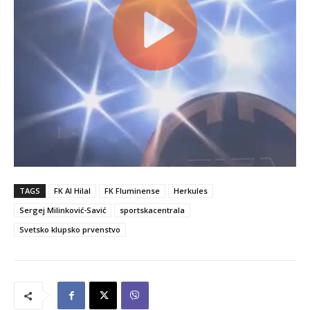
TAGS
FK Al Hilal
FK Fluminense
Herkules
Sergej Milinković-Savić
sportskacentrala
Svetsko klupsko prvenstvo