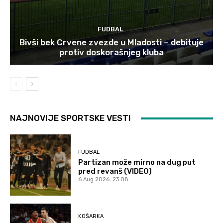
FUDBAL
Bivši bek Crvene zvezde u Mladosti – debituje
protiv doskorašnjeg kluba
NAJNOVIJE SPORTSKE VESTI
FUDBAL
Partizan može mirno na dug put
pred revanš (VIDEO)
6 Aug 2026. 23:08
KOŠARKA