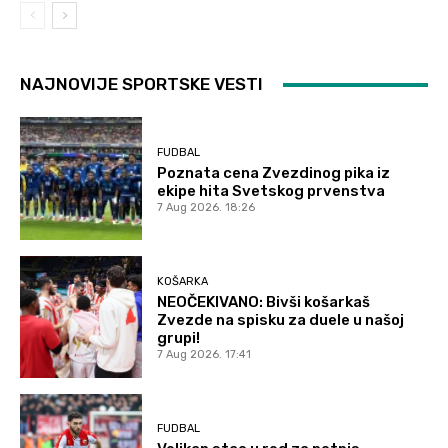
NAJNOVIJE SPORTSKE VESTI
FUDBAL
Poznata cena Zvezdinog pika iz
ekipe hita Svetskog prvenstva
7 Aug 2026. 18:26
KOŠARKA
NEOČEKIVANO: Bivši košarkaš
Zvezde na spisku za duele u našoj
grupi!
7 Aug 2026. 17:41
FUDBAL