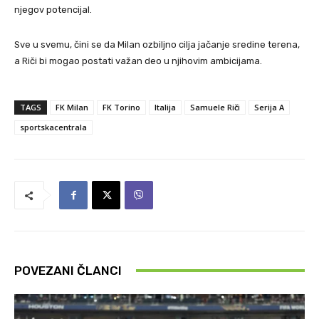
njegov potencijal.
Sve u svemu, čini se da Milan ozbiljno cilja jačanje sredine terena,
a Riči bi mogao postati važan deo u njihovim ambicijama.
TAGS
FK Milan
FK Torino
Italija
Samuele Riči
Serija A
sportskacentrala
POVEZANI ČLANCI