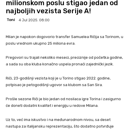
milionskom poslu stigao jedan od
najboljih vezista Serije A!
Toni
4 Jul 2025. 08:00
Milan je napokon dogovorio transfer Samuelea Ričija sa Torinom, u
poslu vrednom ukupno 25 miliona evra.
Pregovori su trajali nekoliko meseci, preciznije od početka godine,
a sada su oba kluba konačno uspela pronaći zajednički jezik.
Riči, 23-godišnji vezista koji je u Torino stigao 2022. godine,
potpisao je petogodišnji ugovor sa klubom sa San Sira.
Prošle sezone Riči je bio jedan od nosilaca igre Torina i zasigurno
će doneti dodatni kvalitet i energiju u redove Milana.
Uz to, već ima iskustvo i na međunarodnom nivou, sa deset
nastupa za italijansku reprezentaciju, što dodatno potvrđuje