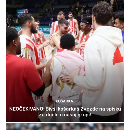
KOŠARKA
NEOČEKIVANO: Bivši košarkaš Zvezde na spisku
za duele u našoj grupi!