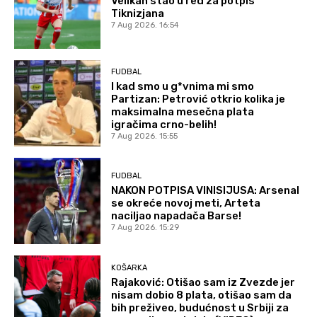
Velikan stao u red za potpis
Tiknizjana
7 Aug 2026. 16:54
FUDBAL
I kad smo u g*vnima mi smo
Partizan: Petrović otkrio kolika je
maksimalna mesečna plata
igračima crno-belih!
7 Aug 2026. 15:55
FUDBAL
NAKON POTPISA VINISIJUSA: Arsenal
se okreće novoj meti, Arteta
naciljao napadača Barse!
7 Aug 2026. 15:29
KOŠARKA
Rajaković: Otišao sam iz Zvezde jer
nisam dobio 8 plata, otišao sam da
bih preživeo, budućnost u Srbiji za