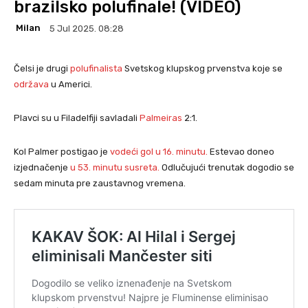
brazilsko polufinale! (VIDEO)
Milan
5 Jul 2025. 08:28
Čelsi je drugi
polufinalista
Svetskog klupskog prvenstva koje se
održava
u Americi.
Plavci su u Filadelfiji savladali
Palmeiras
2:1.
Kol Palmer postigao je
vodeći gol u 16. minutu.
Estevao doneo
izjednačenje
u 53.
min
utu susreta.
Odlučujući trenutak dogodio se
sedam minuta pre zaustavnog vremena.