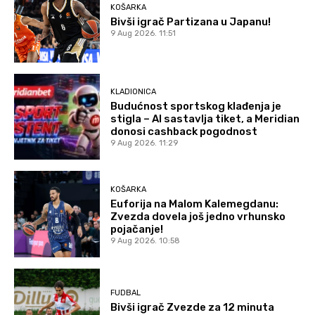
KOŠARKA
Bivši igrač Partizana u Japanu!
9 Aug 2026. 11:51
KLADIONICA
Budućnost sportskog klađenja je
stigla – AI sastavlja tiket, a Meridian
donosi cashback pogodnost
9 Aug 2026. 11:29
KOŠARKA
Euforija na Malom Kalemegdanu:
Zvezda dovela još jedno vrhunsko
pojačanje!
9 Aug 2026. 10:58
FUDBAL
Bivši igrač Zvezde za 12 minuta