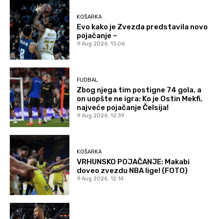
KOŠARKA
Evo kako je Zvezda predstavila novo
pojačanje –
9 Aug 2026. 13:06
FUDBAL
Zbog njega tim postigne 74 gola, a
on uopšte ne igra: Ko je Ostin Mekfi,
najveće pojačanje Čelsija!
9 Aug 2026. 12:39
KOŠARKA
VRHUNSKO POJAČANJE: Makabi
doveo zvezdu NBA lige! (FOTO)
9 Aug 2026. 12:14