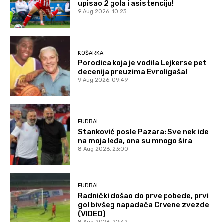
upisao 2 gola i asistenciju!
9 Aug 2026. 10:23
KOŠARKA
Porodica koja je vodila Lejkerse pet
decenija preuzima Evroligaša!
9 Aug 2026. 09:49
FUDBAL
Stanković posle Pazara: Sve nek ide
na moja leđa, ona su mnogo šira
8 Aug 2026. 23:00
FUDBAL
Radnički došao do prve pobede, prvi
gol bivšeg napadača Crvene zvezde
(VIDEO)
8 Aug 2026. 22:42