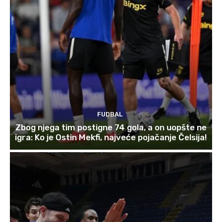
FUDBAL
Zbog njega tim postigne 74 gola, a on uopšte ne
igra: Ko je Ostin Mekfi, najveće pojačanje Čelsija!