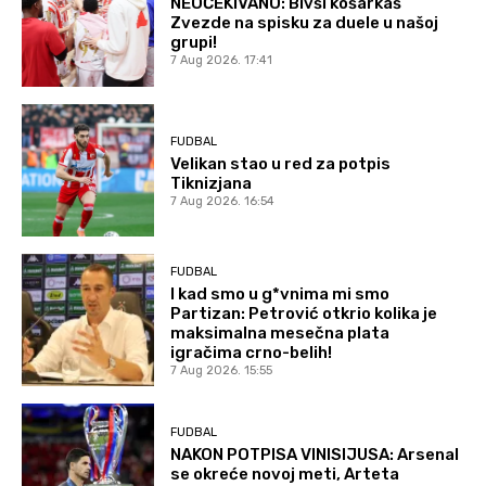
NEOČEKIVANO: Bivši košarkaš
Zvezde na spisku za duele u našoj
grupi!
7 Aug 2026. 17:41
FUDBAL
Velikan stao u red za potpis
Tiknizjana
7 Aug 2026. 16:54
FUDBAL
I kad smo u g*vnima mi smo
Partizan: Petrović otkrio kolika je
maksimalna mesečna plata
igračima crno-belih!
7 Aug 2026. 15:55
FUDBAL
NAKON POTPISA VINISIJUSA: Arsenal
se okreće novoj meti, Arteta