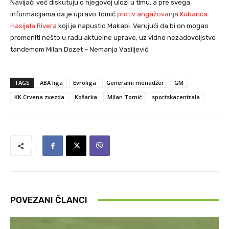
Navijači već diskutuju o njegovoj ulozi u timu, a pre svega
informacijama da je upravo Tomić
protiv angažovanja Kubanca
Hasijela Rivera
koji je napustio Makabi. Verujući da bi on mogao
promeniti nešto u radu aktuelne uprave, uz vidno nezadovoljstvo
tandemom Milan Dozet – Nemanja Vasiljević.
TAGS
ABA liga
Evroliga
Generalni menadžer
GM
KK Crvena zvezda
Košarka
Milan Tomić
sportskacentrala
POVEZANI ČLANCI