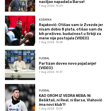
naciljao napadača Barse!
7 Aug 2026. 15:29
KOŠARKA
Rajaković: Otišao sam iz Zvezde jer
nisam dobio 8 plata, otišao sam da
bih preživeo, budućnost u Srbiji za
mene nije postojala (VIDEO)
7 Aug 2026. 14:58
FUDBAL
Partizan doveo novo pojačanje!
(VIDEO)
7 Aug 2026. 14:31
FUDBAL
KAO GROM IZ VEDRA NEBA: Ni
Bešiktaš, ni Real, ni Barsa, Vlahović
ima novi klub?!
7 Aug 2026. 13:59