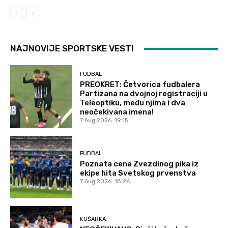
NAJNOVIJE SPORTSKE VESTI
FUDBAL
PREOKRET: Četvorica fudbalera
Partizana na dvojnoj registraciji u
Teleoptiku, među njima i dva
neočekivana imena!
7 Aug 2026. 19:15
FUDBAL
Poznata cena Zvezdinog pika iz
ekipe hita Svetskog prvenstva
7 Aug 2026. 18:26
KOŠARKA