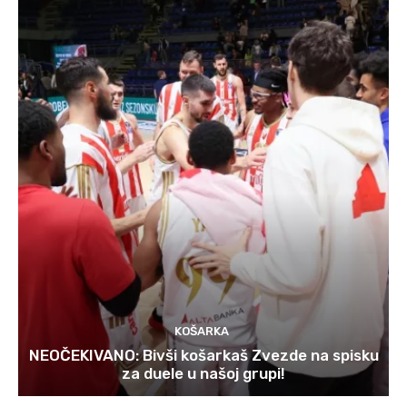
KOŠARKA
NEOČEKIVANO: Bivši košarkaš Zvezde na spisku
za duele u našoj grupi!