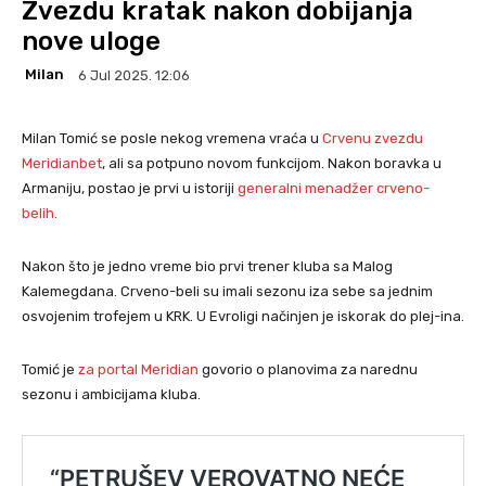
Zvezdu kratak nakon dobijanja
nove uloge
Milan
6 Jul 2025. 12:06
Milan Tomić se posle nekog vremena vraća u
Crvenu zvezdu
Meridianbet
, ali sa potpuno novom funkcijom. Nakon boravka u
Armaniju, postao je prvi u istoriji
generalni menadžer crveno-
belih.
Nakon što je jedno vreme bio prvi trener kluba sa Malog
Kalemegdana. Crveno-beli su imali sezonu iza sebe sa jednim
osvojenim trofejem u KRK. U Evroligi načinjen je iskorak do plej-ina.
Tomić je
za portal Meridian
govorio o planovima za narednu
sezonu i ambicijama kluba.