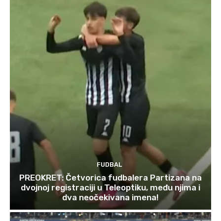
FUDBAL
PREOKRET: Četvorica fudbalera Partizana na
dvojnoj registraciji u Teleoptiku, među njima i
dva neočekivana imena!