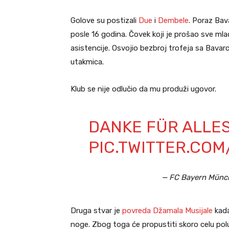
Golove su postizali
Due
i
Dembele
. Poraz Bava
posle 16 godina. Čovek koji je prošao sve ml
asistencije. Osvojio bezbroj trofeja sa Bava
utakmica.
Klub se nije odlučio da mu produži ugovor.
DANKE FÜR ALLES
PIC.TWITTER.CO
— FC Bayern Münc
Druga stvar je
povreda Džamala Musijale
kad
noge. Zbog toga će propustiti skoro celu pol