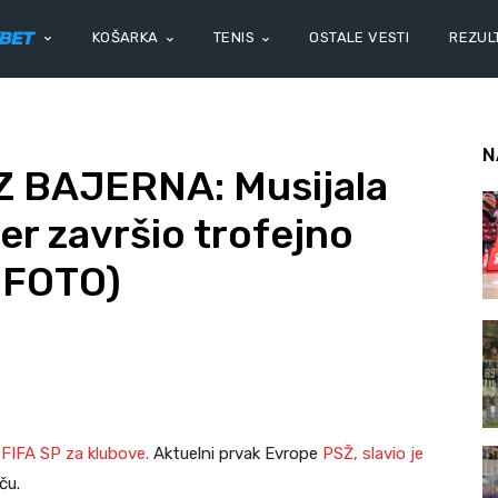
KOŠARKA
TENIS
OSTALE VESTI
REZULT
N
 BAJERNA: Musijala
ler završio trofejno
, FOTO)
e
FIFA SP za klubove.
Aktuelni prvak Evrope
PSŽ, slavio je
ču.