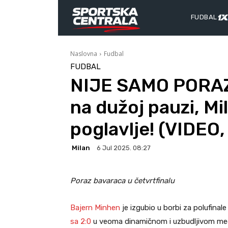
FUDBAL
Naslovna
Fudbal
FUDBAL
NIJE SAMO PORAZ
na dužoj pauzi, Mi
poglavlje! (VIDEO
Milan
6 Jul 2025. 08:27
Poraz bavaraca u četvrtfinalu
Bajern Minhen
je izgubio u borbi za polufinal
sa 2:0
u veoma dinamičnom i uzbudljivom me