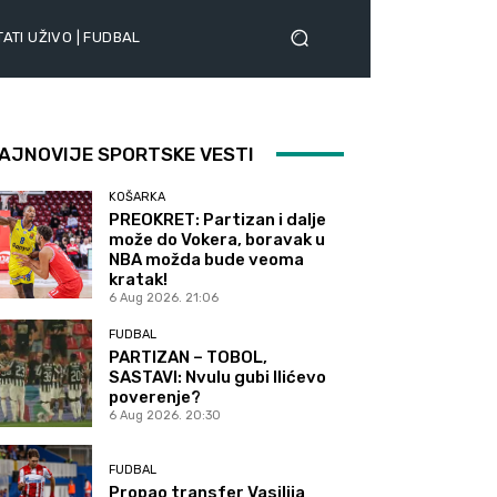
ATI UŽIVO | FUDBAL
AJNOVIJE SPORTSKE VESTI
KOŠARKA
PREOKRET: Partizan i dalje
može do Vokera, boravak u
NBA možda bude veoma
kratak!
6 Aug 2026. 21:06
FUDBAL
PARTIZAN – TOBOL,
SASTAVI: Nvulu gubi Ilićevo
poverenje?
6 Aug 2026. 20:30
FUDBAL
Propao transfer Vasilija