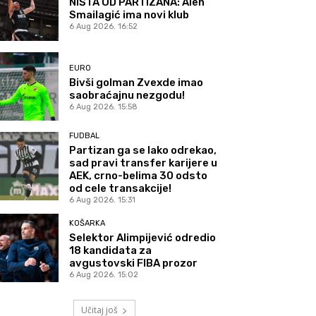
NIŠTA OD PARTIZANA: Alen
Smailagić ima novi klub
6 Aug 2026. 16:52
EURO
Bivši golman Zvexde imao
saobraćajnu nezgodu!
6 Aug 2026. 15:58
FUDBAL
Partizan ga se lako odrekao,
sad pravi transfer karijere u
AEK, crno-belima 30 odsto
od cele transakcije!
6 Aug 2026. 15:31
KOŠARKA
Selektor Alimpijević odredio
18 kandidata za
avgustovski FIBA prozor
6 Aug 2026. 15:02
Učitaj još