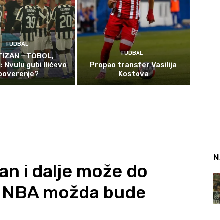
FUDBAL
FUDBAL
TIZAN – TOBOL,
 Nvulu gubi Ilićevo
Propao transfer Vasilija
poverenje?
Kostova