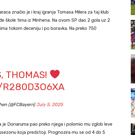
raca značio je i kraj igranja Tomasa Milera za taj klub
ađe škole tima iz Minhena. Na ovom SP dao 2 gola uz 2
rcima tokom deceniju i po boravka. Na preko 750
, THOMAS!
M/R280D3O6XA
hen (@FCBayern)
July 5, 2025
a je Donaruma pao preko njega i polomio mu zglob leve
usezonu koja predstoji. Prognozira mu se od 4 do 5