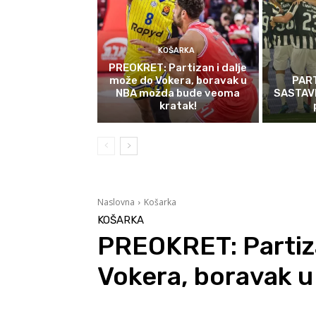
KOŠARKA
PREOKRET: Partizan i dalje
može do Vokera, boravak u
PAR
NBA možda bude veoma
SASTAVI:
kratak!