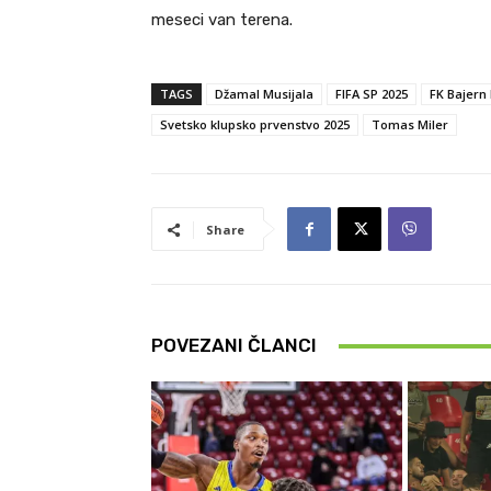
meseci van terena.
TAGS
Džamal Musijala
FIFA SP 2025
FK Bajern
Svetsko klupsko prvenstvo 2025
Tomas Miler
Share
POVEZANI ČLANCI