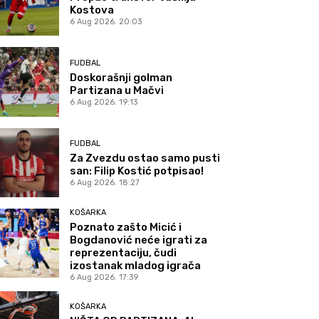
Kostova
6 Aug 2026. 20:03
FUDBAL
Doskorašnji golman
Partizana u Mačvi
6 Aug 2026. 19:13
FUDBAL
Za Zvezdu ostao samo pusti
san: Filip Kostić potpisao!
6 Aug 2026. 18:27
KOŠARKA
Poznato zašto Micić i
Bogdanović neće igrati za
reprezentaciju, čudi
izostanak mladog igrača
6 Aug 2026. 17:39
KOŠARKA