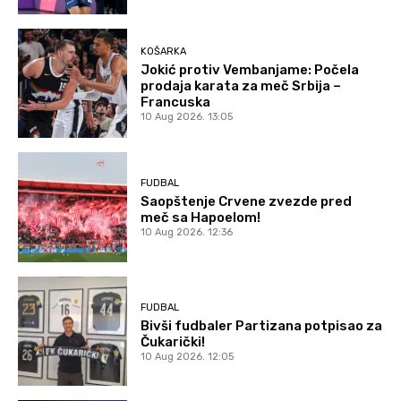
KOŠARKA
Jokić protiv Vembanjame: Počela
prodaja karata za meč Srbija –
Francuska
10 Aug 2026. 13:05
FUDBAL
Saopštenje Crvene zvezde pred
meč sa Hapoelom!
10 Aug 2026. 12:36
FUDBAL
Bivši fudbaler Partizana potpisao za
Čukarički!
10 Aug 2026. 12:05