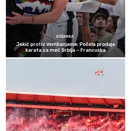
KOŠARKA
Jokić protiv Vembanjame: Počela prodaja
karata za meč Srbija – Francuska