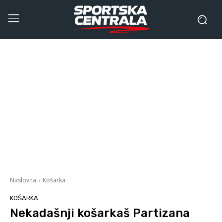
Naslovna
Košarka
KOŠARKA
Nekadašnji košarkaš Partizana