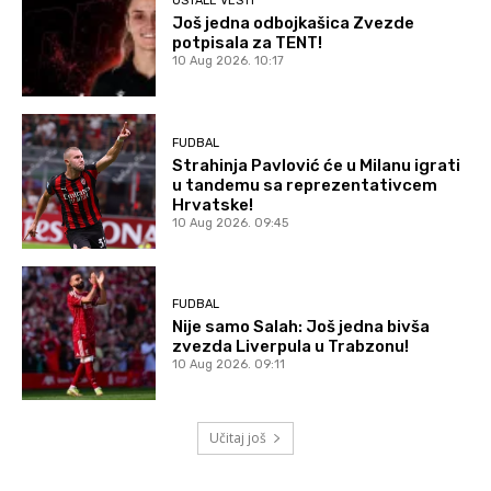
OSTALE VESTI
Još jedna odbojkašica Zvezde
potpisala za TENT!
10 Aug 2026. 10:17
FUDBAL
Strahinja Pavlović će u Milanu igrati
u tandemu sa reprezentativcem
Hrvatske!
10 Aug 2026. 09:45
FUDBAL
Nije samo Salah: Još jedna bivša
zvezda Liverpula u Trabzonu!
10 Aug 2026. 09:11
Učitaj još