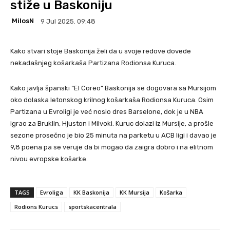
stiže u Baskoniju
MilosN
9 Jul 2025. 09:48
Kako stvari stoje Baskonija želi da u svoje redove dovede
nekadašnjeg košarkaša Partizana Rodionsa Kuruca.
Kako javlja španski “El Coreo” Baskonija se dogovara sa Mursijom
oko dolaska letonskog krilnog košarkaša Rodionsa Kuruca. Osim
Partizana u Evroligi je već nosio dres Barselone, dok je u NBA
igrao za Bruklin, Hjuston i Milvoki. Kuruc dolazi iz Mursije, a prošle
sezone prosečno je bio 25 minuta na parketu u ACB ligi i davao je
9,8 poena pa se veruje da bi mogao da zaigra dobro i na elitnom
nivou evropske košarke.
TAGS
Evroliga
KK Baskonija
KK Mursija
Košarka
Rodions Kurucs
sportskacentrala