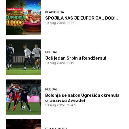
KLADIONICA
SPOJILA NAS JE EUFORIJA… DOĐI…
10 Aug 2026. 11:44
FUDBAL
Još jedan Srbin u Rendžersu!
10 Aug 2026. 11:14
FUDBAL
Bolonja se nakon Ugrešića okrenula
ofanzivcu Zvezde!
10 Aug 2026. 10:46