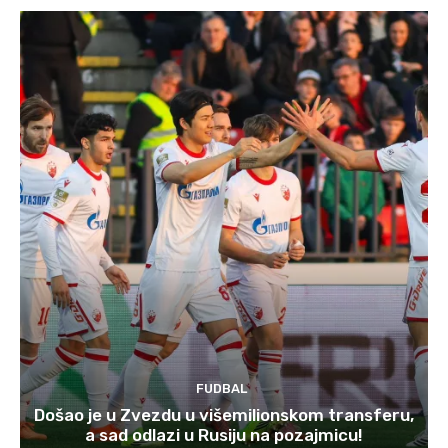
FUDBAL
Došao je u Zvezdu u višemilionskom transferu,
a sad odlazi u Rusiju na pozajmicu!