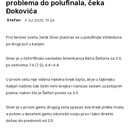
problema do polufinala, čeka
Đokovića
Stefan
9 Jul 2025. 19:26
Prvi teniser sveta Janik Siner plasirao se u polufinale Vimbldona
po drugi put u karijeri.
Siner je u četvrtfinalu savladao Amerikanca Bena Šeltona sa 3:0,
po setovima 7:6 (7:2), 6:4 i 6:4.
U prvom setu nije viđena nijedna brejk lopta, ali je u tajbrejku
Italijan načinio čak četiri mini-brejka i nanizao sedam uzastopnih
poena, nakon što je Šelton poveo sa 2:0.
Siner je u prvom gemu drugog seta spasao dve brejk prilike rivala,
a potom u desetom gemu iskoristio svoju prvu i tako direkto
došao do prednosti od 2:0.