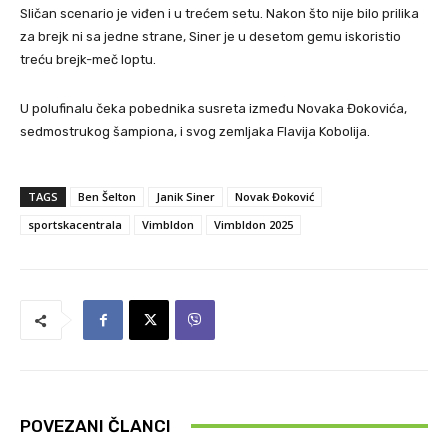
Sličan scenario je viđen i u trećem setu. Nakon što nije bilo prilika
za brejk ni sa jedne strane, Siner je u desetom gemu iskoristio
treću brejk-meč loptu.
U polufinalu čeka pobednika susreta između Novaka Đokovića,
sedmostrukog šampiona, i svog zemljaka Flavija Kobolija.
TAGS
Ben Šelton
Janik Siner
Novak Đoković
sportskacentrala
Vimbldon
Vimbldon 2025
POVEZANI ČLANCI