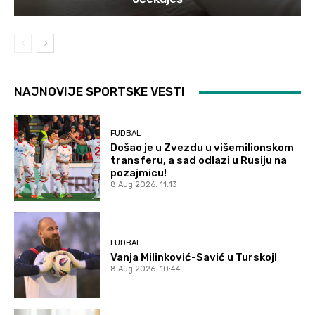
NAJNOVIJE SPORTSKE VESTI
FUDBAL
Došao je u Zvezdu u višemilionskom
transferu, a sad odlazi u Rusiju na
pozajmicu!
8 Aug 2026. 11:13
FUDBAL
Vanja Milinković-Savić u Turskoj!
8 Aug 2026. 10:44