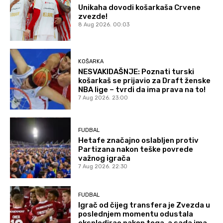
Unikaha dovodi košarkaša Crvene
zvezde!
8 Aug 2026. 00:03
KOŠARKA
NESVAKIDAŠNJE: Poznati turski
košarkaš se prijavio za Draft ženske
NBA lige – tvrdi da ima prava na to!
7 Aug 2026. 23:00
FUDBAL
Hetafe značajno oslabljen protiv
Partizana nakon teške povrede
važnog igrača
7 Aug 2026. 22:30
FUDBAL
Igrač od čijeg transfera je Zvezda u
poslednjem momentu odustala
eksplodirao nakon toga, a sada ima