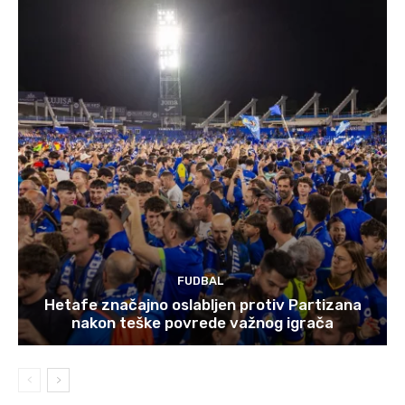
FUDBAL
Hetafe značajno oslabljen protiv Partizana
nakon teške povrede važnog igrača