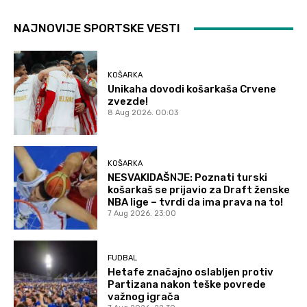
NAJNOVIJE SPORTSKE VESTI
KOŠARKA
Unikaha dovodi košarkaša Crvene
zvezde!
8 Aug 2026. 00:03
KOŠARKA
NESVAKIDAŠNJE: Poznati turski
košarkaš se prijavio za Draft ženske
NBA lige – tvrdi da ima prava na to!
7 Aug 2026. 23:00
FUDBAL
Hetafe značajno oslabljen protiv
Partizana nakon teške povrede
važnog igrača