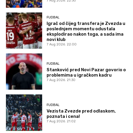
7 Aug 2026. 22:30
FUDBAL
Igrač od čijeg transfera je Zvezda u
poslednjem momentu odustala
eksplodirao nakon toga, a sada ima
novi klub
7 Aug 2026. 22:00
FUDBAL
Stanković pred Novi Pazar govorio o
problemima u igračkom kadru
7 Aug 2026. 21:30
FUDBAL
Vezista Zvezde pred odlaskom,
poznata i cena!
7 Aug 2026. 21:02