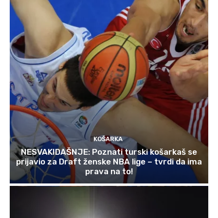
KOŠARKA
NESVAKIDAŠNJE: Poznati turski košarkaš se
prijavio za Draft ženske NBA lige – tvrdi da ima
prava na to!