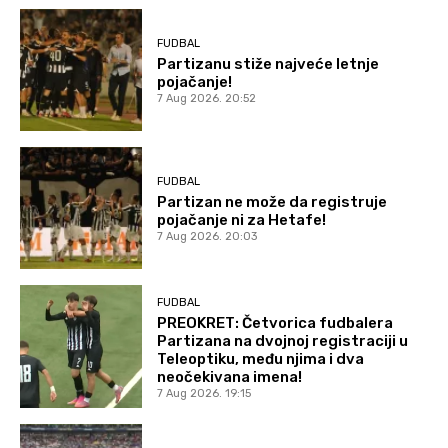
FUDBAL
Partizanu stiže najveće letnje
pojačanje!
7 Aug 2026. 20:52
FUDBAL
Partizan ne može da registruje
pojačanje ni za Hetafe!
7 Aug 2026. 20:03
FUDBAL
PREOKRET: Četvorica fudbalera
Partizana na dvojnoj registraciji u
Teleoptiku, među njima i dva
neočekivana imena!
7 Aug 2026. 19:15