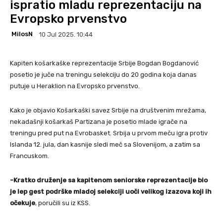
ispratio mladu reprezentaciju na
Evropsko prvenstvo
MilosN
10 Jul 2025. 10:44
Kapiten košarkaške reprezentacije Srbije Bogdan Bogdanović
posetio je juče na treningu selekciju do 20 godina koja danas
putuje u Heraklion na Evropsko prvenstvo.
Kako je objavio Košarkaški savez Srbije na društvenim mrežama,
nekadašnji košarkaš Partizana je posetio mlade igrače na
treningu pred put na Evrobasket. Srbija u prvom meču igra protiv
Islanda 12. jula, dan kasnije sledi meč sa Slovenijom, a zatim sa
Francuskom.
-Kratko druženje sa kapitenom seniorske reprezentacije bio
je lep gest podrške mladoj selekciji uoči velikog izazova koji ih
očekuje
, poručili su iz KSS.