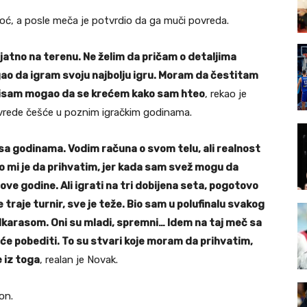
oć, a posle meča je potvrdio da ga muči povreda.
jatno na terenu. Ne želim da pričam o detaljima
o da igram svoju najbolju igru. Moram da čestitam
o nisam mogao da se krećem kako sam hteo
, rekao je
ovrede češće u poznim igračkim godinama.
a godinama. Vodim računa o svom telu, ali realnost
ško mi je da prihvatim, jer kada sam svež mogu da
ove godine. Ali igrati na tri dobijena seta, pogotovo
že traje turnir, sve je teže. Bio sam u polufinalu svakog
Alkarasom. Oni su mladi, spremni… Idem na taj meč sa
e pobediti. To su stvari koje moram da prihvatim,
 iz toga
, realan je Novak.
on.