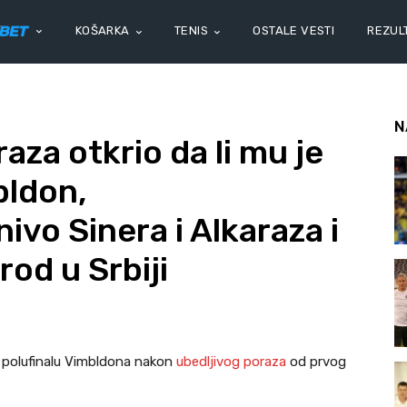
KOŠARKA
TENIS
OSTALE VESTI
REZULT
N
za otkrio da li mu je
bldon,
vo Sinera i Alkaraza i
od u Srbiji
u polufinalu Vimbldona nakon
ubedljivog poraza
od prvog