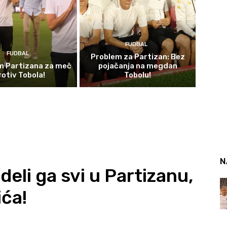
FUDBAL
FUDBAL
Problem za Partizan: Bez
im Partizana za meč
pojačanja na megdan
rotiv Tobola!
Tobolu!