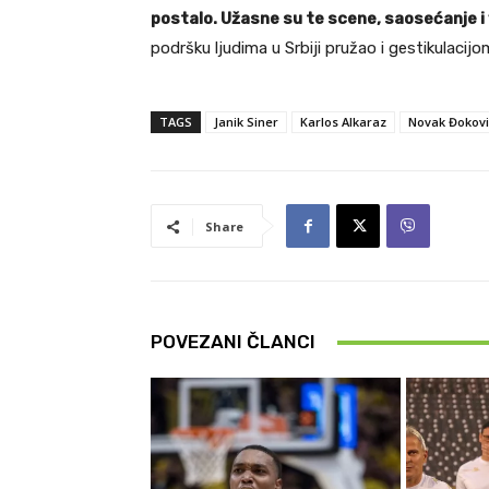
postalo. Užasne su te scene, saosećanje i
podršku ljudima u Srbiji pružao i gestikulaci
TAGS
Janik Siner
Karlos Alkaraz
Novak Đokovi
Share
POVEZANI ČLANCI