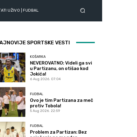
ATI UŽIVO | FUDBAL
AJNOVIJE SPORTSKE VESTI
KOŠARKA
NEVEROVATNO: Videli ga svi
u Partizanu, on otišao kod
Jokića!
6 Aug 2026. 07:04
FUDBAL
Ovo je tim Partizana za meč
protiv Tobola!
5 Aug 2026. 22:59
FUDBAL
Problem za Partizan: Bez