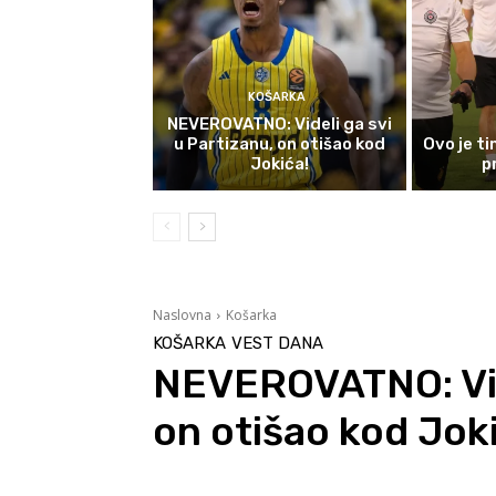
KOŠARKA
NEVEROVATNO: Videli ga svi
u Partizanu, on otišao kod
Ovo je t
Jokića!
p