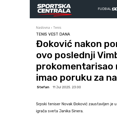
FUDBAL
Naslovna
Tenis
TENIS
VEST DANA
Đoković nakon pora
ovo poslednji Vim
prokomentarisao ni
imao poruku za nar
Stefan
11 Jul 2025. 23:00
Srpski teniser Novak Đoković zaustavljen je 
igrača sveta Janika Sinera.