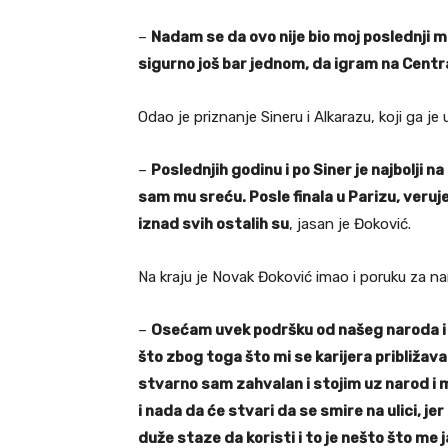
–
Nadam se da ovo nije bio moj poslednji m
sigurno još bar jednom, da igram na Cent
Odao je priznanje Sineru i Alkarazu, koji ga j
–
Poslednjih godinu i po Siner je najbolji 
sam mu sreću. Posle finala u Parizu, veruj
iznad svih ostalih su
, jasan je Đoković.
Na kraju je Novak Đoković imao i poruku za nar
–
Osećam uvek podršku od našeg naroda i 
što zbog toga što mi se karijera približava 
stvarno sam zahvalan i stojim uz narod i 
i nada da će stvari da se smire na ulici, 
duže staze da koristi i to je nešto što me ja