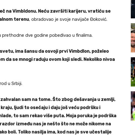
eč na Vimbldonu. Neću završiti karijeru, vratiću se
ralnom terenu
, obradovao je svoje navijače Đoković.
e u prethodne dve godine pobeđivao u finalima.
na svetu, ima šansu da osvoji prvi Vimbdlon, poželeo
em da se mnogi raduju ovom koji sledi. Nekoliko nivoa
od u Srbiji.
zahvalan sam na tome. Što zbog dešavanja u zemlji,
kraju, ljudi to osećaju i daju još veću podršku i
mlade, to sam rekao više puta. Moja poruka je podrška
jer razdor između nas je nešto što ne može nikome na
ko boli. Toliko nasilja ima, kod nas je sve učestalije