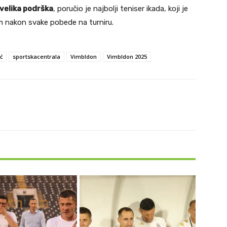
 velika podrška
, poručio je najbolji teniser ikada, koji je
jom nakon svake pobede na turniru.
ć
sportskacentrala
Vimbldon
Vimbldon 2025