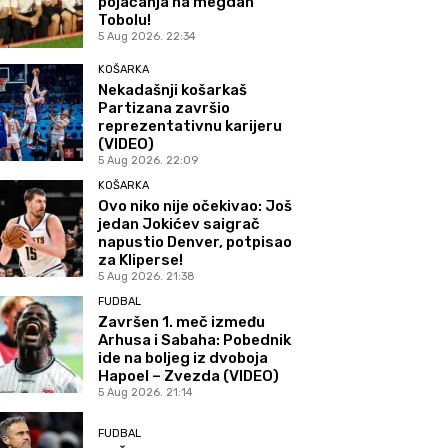
pojačanja na megdan
Tobolu!
5 Aug 2026. 22:34
KOŠARKA
Nekadašnji košarkaš
Partizana završio
reprezentativnu karijeru
(VIDEO)
5 Aug 2026. 22:09
KOŠARKA
Ovo niko nije očekivao: Još
jedan Jokićev saigrač
napustio Denver, potpisao
za Kliperse!
5 Aug 2026. 21:38
FUDBAL
Završen 1. meč između
Arhusa i Sabaha: Pobednik
ide na boljeg iz dvoboja
Hapoel – Zvezda (VIDEO)
5 Aug 2026. 21:14
FUDBAL