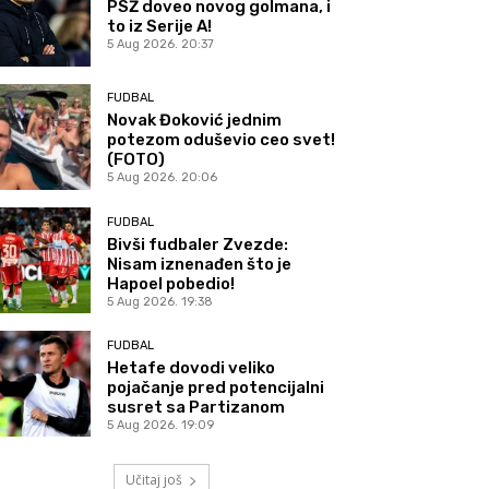
PSŽ doveo novog golmana, i
to iz Serije A!
5 Aug 2026. 20:37
FUDBAL
Novak Đoković jednim
potezom oduševio ceo svet!
(FOTO)
5 Aug 2026. 20:06
FUDBAL
Bivši fudbaler Zvezde:
Nisam iznenađen što je
Hapoel pobedio!
5 Aug 2026. 19:38
FUDBAL
Hetafe dovodi veliko
pojačanje pred potencijalni
susret sa Partizanom
5 Aug 2026. 19:09
Učitaj još