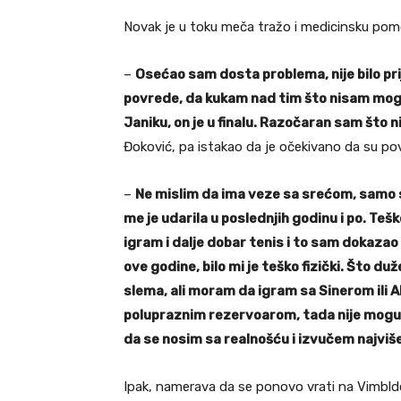
Novak je u toku meča tražo i medicinsku pom
–
Osećao sam dosta problema, nije bilo pri
povrede, da kukam nad tim što nisam moga
Janiku, on je u finalu. Razočaran sam št
Đoković, pa istakao da je očekivano da su p
–
Ne mislim da ima veze sa srećom, samo s
me je udarila u poslednjih godinu i po. Te
igram i dalje dobar tenis i to sam dokazao 
ove godine, bilo mi je teško fizički. Što du
slema, ali moram da igram sa Sinerom ili 
polupraznim rezervoarom, tada nije moguć
da se nosim sa realnošću i izvučem najviše
Ipak, namerava da se ponovo vrati na Vimbld