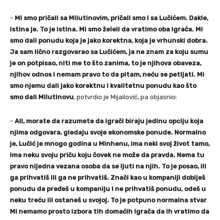
–
Mi smo pričali sa Milutinovim, pričali smo i sa Lučićem. Dakle,
istina je. To je istina. Mi smo želeli da vratimo oba igrača. Mi
smo dali ponudu koja je jako korektna, koja je vrhunski dobra.
Ja sam lično razgovarao sa Lučićem, ja ne znam za koju sumu
je on potpisao, niti me to što zanima, to je njihova obaveza,
njihov odnos i nemam pravo to da pitam, neću se petljati. Mi
smo njemu dali jako korektnu i kvalitetnu ponudu kao što
smo dali Milutinovu
, potvrdio je Mijailović, pa objasnio:
–
Ali, morate da razumete da igrači biraju jedinu opciju koja
njima odgovara, gledaju svoje ekonomske ponude. Normalno
je, Lučić je mnogo godina u Minhenu, ima neki svoj život tamo,
ima neku svoju priču koju čovek ne može da pravda. Nema tu
pravo nijedna vezana osoba da se ljuti na njih. To je posao, ili
ga prihvatiš ili ga ne prihvatiš. Znači kao u kompaniji dobiješ
ponudu da pređeš u kompaniju i ne prihvatiš ponudu, odeš u
neku treću ili ostaneš u svojoj. To je potpuno normalna stvar
.
Mi nemamo prosto izbora tih domaćih igrača da ih vratimo da