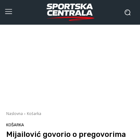
Naslovna
Košarka
KOŠARKA
Mijailović govorio o pregovorima