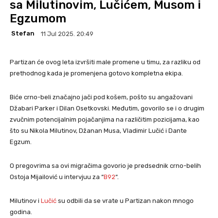
sa Milutinovim, Lučićem, Musom i
Egzumom
Stefan
11 Jul 2025. 20:49
Partizan će ovog leta izvršiti male promene u timu, za razliku od
prethodnog kada je promenjena gotovo kompletna ekipa.
Biće crno-beli značajno jači pod košem, pošto su angažovani
Džabari Parker i Dilan Osetkovski. Međutim, govorilo se i o drugim
zvučnim potencijalnim pojačanjima na različitim pozicijama, kao
što su Nikola Milutinov, Džanan Musa, Vladimir Lučić i Dante
Egzum.
O pregovrima sa ovi migračima govorio je predsednik crno-belih
Ostoja Mijailović u intervjuu za “
B92
“.
Milutinov i
Lučić
su odbili da se vrate u Partizan nakon mnogo
godina.