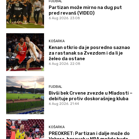
FUDBAL
Partizan može mirno na dug put
pred revanš (VIDEO)
6 Aug 2026. 23:08
KOŠARKA
Kenan otkrio da je posredno saznao
za rastanak sa Zvezdom i da li je
želeo da ostane
6 Aug 2026. 22:08
FUDBAL
Bivši bek Crvene zvezde u Mladosti –
debituje protiv doskorašnjeg kluba
6 Aug 2026. 21:44
KOŠARKA
PREOKRET: Partizan i dalje može do
Vokera, boravak u NBA možda bude