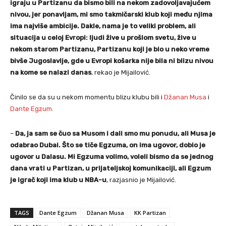
igraju u Partizanu da bismo bili na nekom zadovoljavajućem
nivou, jer ponavljam, mi smo takmičarski klub koji među njima
ima najviše ambicije. Dakle, nama je to veliki problem, ali
situacija u celoj Evropi: ljudi žive u prošlom svetu, žive u
nekom starom Partizanu, Partizanu koji je bio u neko vreme
bivše Jugoslavije, gde u Evropi košarka nije bila ni blizu nivou
na kome se nalazi danas
, rekao je Mijailović.
Činilo se da su u nekom momentu blizu klubu bili i
Džanan Musa
i
Dante Egzum
.
–
Da, ja sam se čuo sa Musom i dali smo mu ponudu, ali Musa je
odabrao Dubai. Što se tiče Egzuma, on ima ugovor, dobio je
ugovor u Dalasu. Mi Egzuma volimo, voleli bismo da se jednog
dana vrati u Partizan, u prijateljskoj komunikaciji, ali Egzum
je igrač koji ima klub u NBA-u
, razjasnio je Mijailović.
TAGS
Dante Egzum
Džanan Musa
KK Partizan