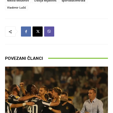
Nikola Milutinov
Ostoja Mijailović
sportskacentrala
Vladimir Lučić
POVEZANI ČLANCI