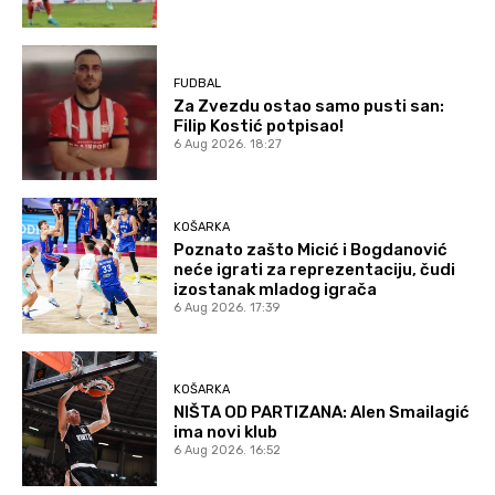
FUDBAL
Za Zvezdu ostao samo pusti san:
Filip Kostić potpisao!
6 Aug 2026. 18:27
KOŠARKA
Poznato zašto Micić i Bogdanović
neće igrati za reprezentaciju, čudi
izostanak mladog igrača
6 Aug 2026. 17:39
KOŠARKA
NIŠTA OD PARTIZANA: Alen Smailagić
ima novi klub
6 Aug 2026. 16:52