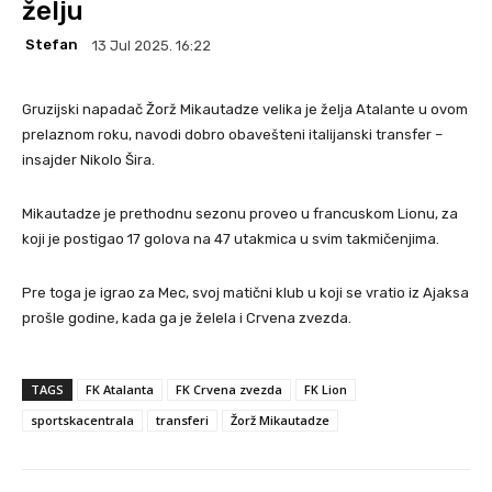
želju
Stefan
13 Jul 2025. 16:22
Gruzijski napadač Žorž Mikautadze velika je želja Atalante u ovom
prelaznom roku, navodi dobro obavešteni italijanski transfer –
insajder Nikolo Šira.
Mikautadze je prethodnu sezonu proveo u francuskom Lionu, za
koji je postigao 17 golova na 47 utakmica u svim takmičenjima.
Pre toga je igrao za Mec, svoj matični klub u koji se vratio iz Ajaksa
prošle godine, kada ga je želela i Crvena zvezda.
TAGS
FK Atalanta
FK Crvena zvezda
FK Lion
sportskacentrala
transferi
Žorž Mikautadze