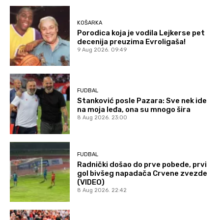
KOŠARKA
Porodica koja je vodila Lejkerse pet
decenija preuzima Evroligaša!
9 Aug 2026. 09:49
FUDBAL
Stanković posle Pazara: Sve nek ide
na moja leđa, ona su mnogo šira
8 Aug 2026. 23:00
FUDBAL
Radnički došao do prve pobede, prvi
gol bivšeg napadača Crvene zvezde
(VIDEO)
8 Aug 2026. 22:42