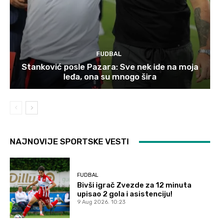
FUDBAL
Stanković posle Pazara: Sve nek ide na moja
leđa, ona su mnogo šira
NAJNOVIJE SPORTSKE VESTI
FUDBAL
Bivši igrač Zvezde za 12 minuta
upisao 2 gola i asistenciju!
9 Aug 2026. 10:23