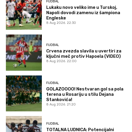
FUDBAL
Lukaku novo veliko ime u Turskoj,
Napoli dovodi zamenu iz šampiona
Engleske
8 Aug 2026. 22:30
FUDBAL
Crvena zvezda slavila u uvertiri za
ključni meč protiv Hapoela (VIDEO)
8 Aug 2026. 22:00
FUDBAL
GOLAZOOOO! Nestvaran gol sa pola
terena u Rosariju u stilu Dejana
Stankovića!
8 Aug 2026. 21:20
FUDBAL
TOTALNA LUDNICA: Potencijalni