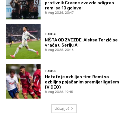
protivnik Crvene zvezde odigrao
remi sa 10 golova!
8 Aug 2026. 20:47
FUDBAL
NIŠTA OD ZVEZDE: Aleksa Terzić se
vraća u Seriju A!
8 Aug 2026. 20:16
FUDBAL
Hetafe je ozbiljan tim: Remi sa
ozbiljno pojačanim premijerligašem
(VIDEO)
8 Aug 2026. 19:45
Učitaj još