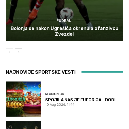
FUDBAL
Bolonja se nakon Ugrešića okrenula ofanzivcu
Zvezde!
NAJNOVIJE SPORTSKE VESTI
KLADIONICA
SPOJILA NAS JE EUFORIJA… DOĐI…
10 Aug 2026. 11:44