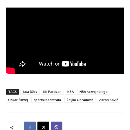
TAGS
Juta Džez
KK Partizan
NBA
NBA razvojna liga
Oskar Šibvej
sportskacentrala
Željko Obradović
Zoran Savić