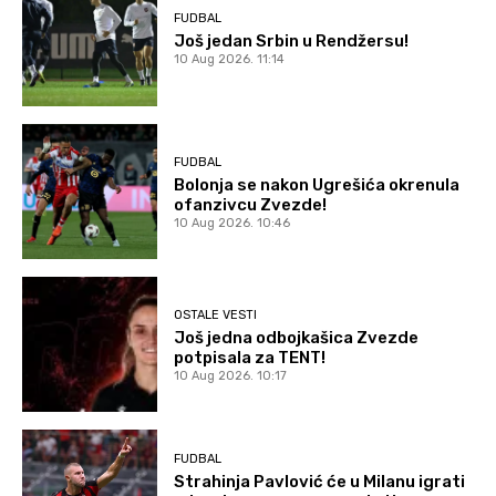
FUDBAL
Još jedan Srbin u Rendžersu!
10 Aug 2026. 11:14
FUDBAL
Bolonja se nakon Ugrešića okrenula
ofanzivcu Zvezde!
10 Aug 2026. 10:46
OSTALE VESTI
Još jedna odbojkašica Zvezde
potpisala za TENT!
10 Aug 2026. 10:17
FUDBAL
Strahinja Pavlović će u Milanu igrati