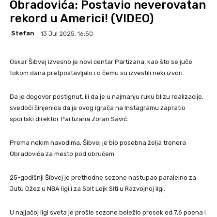
Obradovića: Postavio neverovatan
rekord u Americi! (VIDEO)
Stefan
13 Jul 2025. 16:50
Oskar Šibvej izvesno je novi centar Partizana, kao što se juče
tokom dana pretpostavljalo i o čemu su izvestili neki izvori.
Da je dogovor postignut, ili da je u najmanju ruku blizu realizacije,
svedoči činjenica da je ovog igrača na Instagramu zapratio
sportski direktor Partizana Zoran Savić.
Prema nekim navodima, Šibvej je bio posebna želja trenera
Obradovića za mesto pod obručem.
25-godišnji Šibvej je prethodne sezone nastupao paralelno za
Jutu Džez u NBA ligi i za Solt Lejk Siti u Razvojnoj ligi.
U najjačoj ligi sveta je prošle sezone beležio prosek od 7,6 poena i