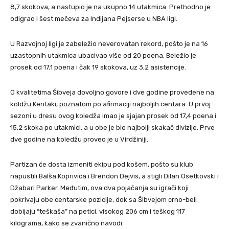
8,7 skokova, a nastupio je na ukupno 14 utakmica. Prethodno je
odigrao i šest mečeva za Indijana Pejserse u NBA ligi.
U Razvojnoj ligi je zabeležio neverovatan rekord, pošto je na 16
uzastopnih utakmica ubacivao više od 20 poena. Beležio je
prosek od 17,1 poena i čak 19 skokova, uz 3,2 asistencije.
O kvalitetima Šibveja dovoljno govore i dve godine provedene na
koldžu Kentaki, poznatom po afirmaciji najboljih centara. U prvoj
sezoni u dresu ovog koledža imao je sjajan prosek od 17,4 poena i
15,2 skoka po utakmici, a u obe je bio najbolji skakač divizije. Prve
dve godine na koledžu proveo je u Virdžiniji.
Partizan će dosta izmeniti ekipu pod košem, pošto su klub
napustili Balša Koprivica i Brendon Dejvis, a stigli Dilan Osetkovski i
Džabari Parker. Međutim, ova dva pojačanja su igrači koji
pokrivaju obe centarske pozicije, dok sa Šibvejom crno-beli
dobijaju “teškaša” na petici, visokog 206 cm i teškog 117
kilograma, kako se zvanično navodi.