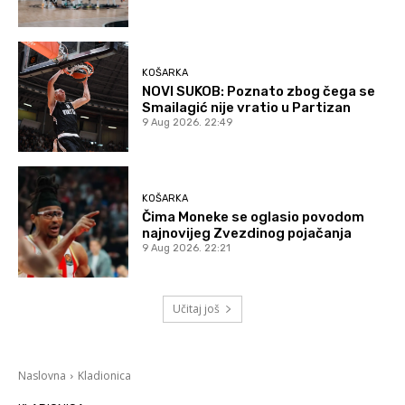
KOŠARKA
NOVI SUKOB: Poznato zbog čega se
Smailagić nije vratio u Partizan
9 Aug 2026. 22:49
KOŠARKA
Čima Moneke se oglasio povodom
najnovijeg Zvezdinog pojačanja
9 Aug 2026. 22:21
Učitaj još