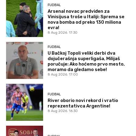
FUDBAL
Arsenal novac predviđen za
Vinisijusa troše u Italiji: Sprema se
nova bomba od preko 130 miliona
evra!
8 Aug 2026. 17:30
FUDBAL
U Bačkoj Topoli veliki derbi dva
dojučerašnja superligaša, Milijaš
poručuje: Ako hoćemo prvo mesto,
moramo da gledamo sebe!
8 Aug 2026. 17:00
FUDBAL
River oborio novi rekord i vratio
reprezentativca Argentine!
8 Aug 2026. 16:30