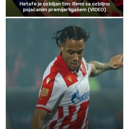
Hetafe je ozbiljan tim: Remi sa ozbiljno
pojačanim premijerligašem (VIDEO)