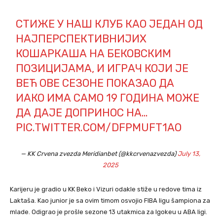
СТИЖЕ У НАШ КЛУБ КАО ЈЕДАН ОД
НАЈПЕРСПЕКТИВНИЈИХ
КОШАРКАША НА БЕКОВСКИМ
ПОЗИЦИЈАМА, И ИГРАЧ КОЈИ ЈЕ
ВЕЋ ОВЕ СЕЗОНЕ ПОКАЗАО ДА
ИАКО ИМА САМО 19 ГОДИНА МОЖЕ
ДА ДАЈЕ ДОПРИНОС НА…
PIC.TWITTER.COM/DFPMUFT1AO
— KK Crvena zvezda Meridianbet (@kkcrvenazvezda)
July 13,
2025
Karijeru je gradio u KK Beko i Vizuri odakle stiže u redove tima iz
Laktaša. Kao junior je sa ovim timom osvojio FIBA ligu šampiona za
mlade. Odigrao je prošle sezone 13 utakmica za Igokeu u ABA ligi.