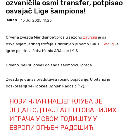
ozvaničila osmi transfer, potpisao
osvajač Lige šampiona!
Milan
13 Jul 2025. 11:23
Crvena zvezda Meridianbet prošlu sezonu
završila
je sa
osvajanjem jednog trofeja. Odbranjen je samo KRK. U
Evroligi
je
igran plej-in, a četvrtfinala ABA lige i KLS.
Crveno-beli su doveli do sada sedmoricu igrača.
Zvezda je danas predstavila i osmo pojačanje. U pitanju je
doskorašnji bek Igokee Ognjen Radošić (19).
НОВИ ЧЛАН НАШЕГ КЛУБА ЈЕ
ЈЕДАН ОД НАЈТАЛЕНТОВАНИЈИХ
ИГРАЧА У СВОМ ГОДИШТУ У
ЕВРОПИ ОГЊЕН РАДОШИЋ.