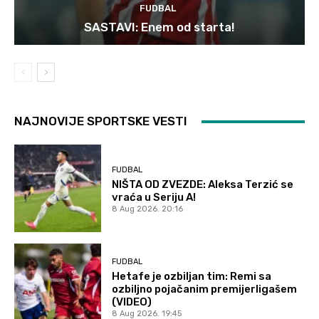
FUDBAL
SASTAVI: Enem od starta!
NAJNOVIJE SPORTSKE VESTI
FUDBAL
NIŠTA OD ZVEZDE: Aleksa Terzić se
vraća u Seriju A!
8 Aug 2026. 20:16
FUDBAL
Hetafe je ozbiljan tim: Remi sa
ozbiljno pojačanim premijerligašem
(VIDEO)
8 Aug 2026. 19:45