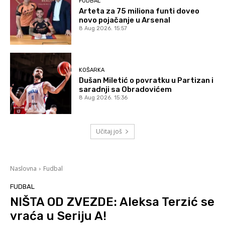
FUDBAL
Arteta za 75 miliona funti doveo
novo pojačanje u Arsenal
8 Aug 2026. 15:57
KOŠARKA
Dušan Miletić o povratku u Partizan i
saradnji sa Obradovićem
8 Aug 2026. 15:36
Učitaj još