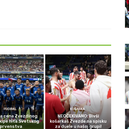
FUDBAL
KOŠARKA
a cena Zvezdinog
NEOČEKIVANO: Bivši
ekipe hita Svetskog
košarkaš Zvezde na spisku
prvenstva
za duele u našoj grupi!