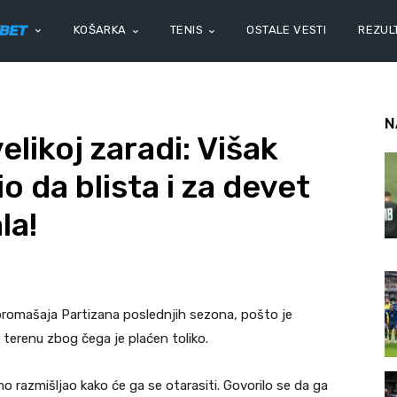
KOŠARKA
TENIS
OSTALE VESTI
REZULT
N
velikoj zaradi: Višak
o da blista i za devet
la!
promašaja Partizana poslednjih sezona, pošto je
 terenu zbog čega je plaćen toliko.
razmišljao kako će ga se otarasiti. Govorilo se da ga