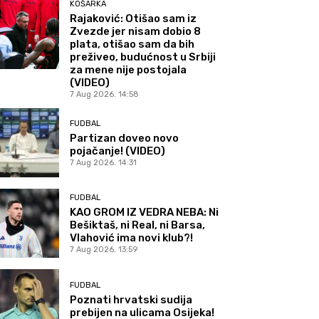
KOŠARKA
Rajaković: Otišao sam iz
Zvezde jer nisam dobio 8
plata, otišao sam da bih
preživeo, budućnost u Srbiji
za mene nije postojala
(VIDEO)
7 Aug 2026. 14:58
FUDBAL
Partizan doveo novo
pojačanje! (VIDEO)
7 Aug 2026. 14:31
FUDBAL
KAO GROM IZ VEDRA NEBA: Ni
Bešiktaš, ni Real, ni Barsa,
Vlahović ima novi klub?!
7 Aug 2026. 13:59
FUDBAL
Poznati hrvatski sudija
prebijen na ulicama Osijeka!