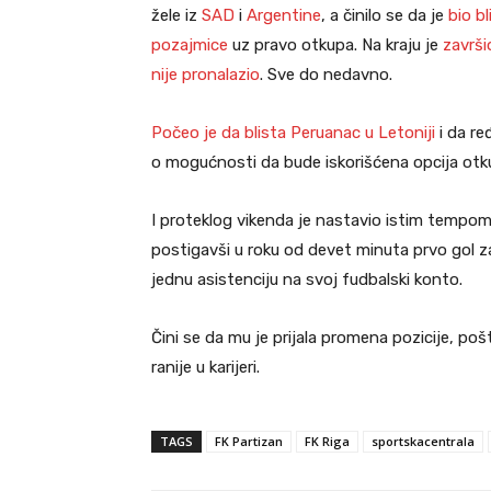
žele iz
SAD
i
Argentine
, a činilo se da je
bio b
pozajmice
uz pravo otkupa. Na kraju je
završi
nije pronalazio
. Sve do nedavno.
Počeo je da blista Peruanac u Letoniji
i da re
o mogućnosti da bude iskorišćena opcija otk
I proteklog vikenda je nastavio istim tempom
postigavši u roku od devet minuta prvo gol za
jednu asistenciju na svoj fudbalski konto.
Čini se da mu je prijala promena pozicije, poš
ranije u karijeri.
TAGS
FK Partizan
FK Riga
sportskacentrala