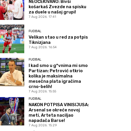
NEOČEKIVANO: Bivši
košarkaš Zvezde na spisku
za duele u našoj grupi!
7 Aug 2026. 17:41
FUDBAL
Velikan stao u red za potpis
Tiknizjana
7 Aug 2026. 16:54
FUDBAL
I kad smo u g*vnima mi smo
Partizan: Petrović otkrio
kolika je maksimalna
mesečna plata igračima
crno-belih!
7 Aug 2026. 15:55
FUDBAL
NAKON POTPISA VINISIJUSA:
Arsenal se okreće novoj
meti, Arteta naciljao
napadača Barse!
7 Aug 2026. 15:29