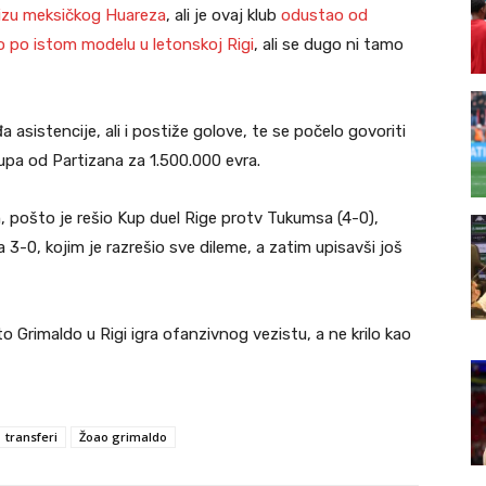
lizu meksičkog Huareza
, ali je ovaj klub
odustao od
o po istom modelu u letonskoj Rigi
, ali se dugo ni tamo
đa asistencije, ali i postiže golove, te se počelo govoriti
upa od Partizana za 1.500.000 evra.
, pošto je rešio Kup duel Rige protv Tukumsa (4-0),
 3-0, kojim je razrešio sve dileme, a zatim upisavši još
to Grimaldo u Rigi igra ofanzivnog vezistu, a ne krilo kao
transferi
Žoao grimaldo