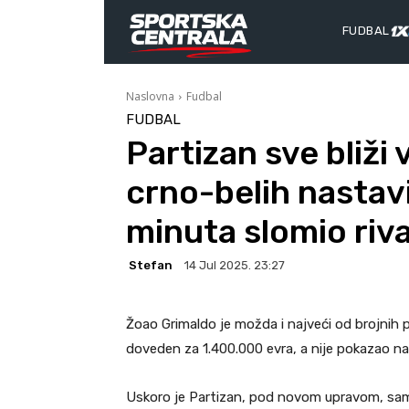
FUDBAL
Naslovna
Fudbal
FUDBAL
Partizan sve bliži 
crno-belih nastavi
minuta slomio riva
Stefan
14 Jul 2025. 23:27
Žoao Grimaldo je možda i najveći od brojnih 
doveden za 1.400.000 evra, a nije pokazao na
Uskoro je Partizan, pod novom upravom, samo 