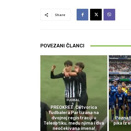
Share
POVEZANI ČLANCI
FUDBAL
PREOKRET: Četvorica
fudbalera Partizana na
dvojnoj registraciji u
Poznat
Teleoptiku, među njima i dva
pika iz 
neočekivana imena!