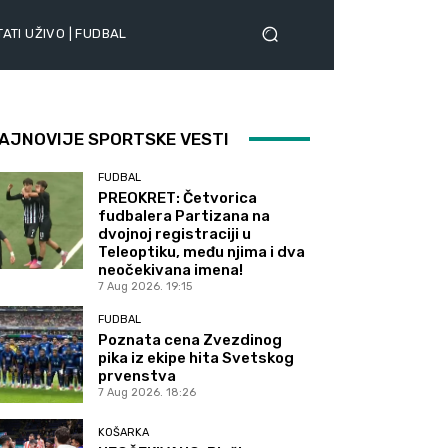
ATI UŽIVO | FUDBAL
AJNOVIJE SPORTSKE VESTI
FUDBAL
PREOKRET: Četvorica
fudbalera Partizana na
dvojnoj registraciji u
Teleoptiku, među njima i dva
neočekivana imena!
7 Aug 2026. 19:15
FUDBAL
Poznata cena Zvezdinog
pika iz ekipe hita Svetskog
prvenstva
7 Aug 2026. 18:26
KOŠARKA