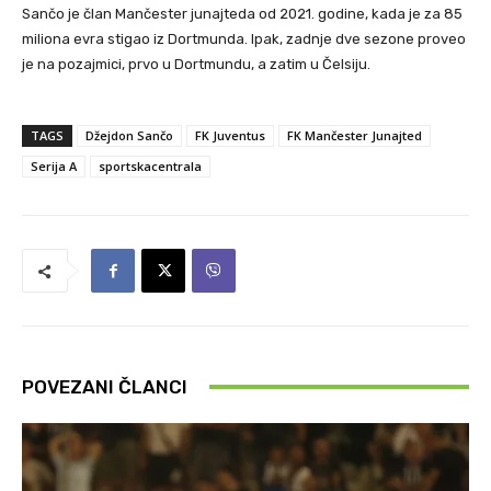
Sančo je član Mančester junajteda od 2021. godine, kada je za 85
miliona evra stigao iz Dortmunda. Ipak, zadnje dve sezone proveo
je na pozajmici, prvo u Dortmundu, a zatim u Čelsiju.
TAGS
Džejdon Sančo
FK Juventus
FK Mančester Junajted
Serija A
sportskacentrala
POVEZANI ČLANCI