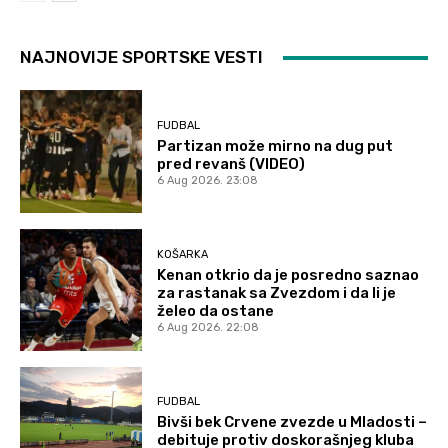
NAJNOVIJE SPORTSKE VESTI
FUDBAL
Partizan može mirno na dug put
pred revanš (VIDEO)
6 Aug 2026. 23:08
KOŠARKA
Kenan otkrio da je posredno saznao
za rastanak sa Zvezdom i da li je
želeo da ostane
6 Aug 2026. 22:08
FUDBAL
Bivši bek Crvene zvezde u Mladosti –
debituje protiv doskorašnjeg kluba