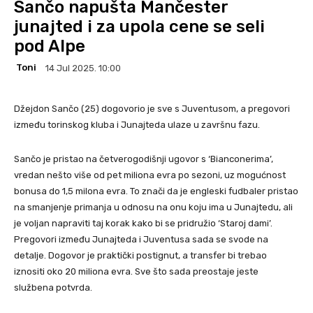
Sančo napušta Mančester
junajted i za upola cene se seli
pod Alpe
Toni
14 Jul 2025. 10:00
Džejdon Sančo (25) dogovorio je sve s Juventusom, a pregovori
između torinskog kluba i Junajteda ulaze u završnu fazu.
Sančo je pristao na četverogodišnji ugovor s ‘Bianconerima’,
vredan nešto više od pet miliona evra po sezoni, uz mogućnost
bonusa do 1,5 milona evra. To znači da je engleski fudbaler pristao
na smanjenje primanja u odnosu na onu koju ima u Junajtedu, ali
je voljan napraviti taj korak kako bi se pridružio ‘Staroj dami’.
Pregovori između Junajteda i Juventusa sada se svode na
detalje. Dogovor je praktički postignut, a transfer bi trebao
iznositi oko 20 miliona evra. Sve što sada preostaje jeste
službena potvrda.