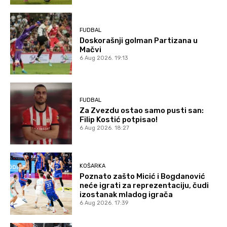
FUDBAL
Doskorašnji golman Partizana u
Mačvi
6 Aug 2026. 19:13
FUDBAL
Za Zvezdu ostao samo pusti san:
Filip Kostić potpisao!
6 Aug 2026. 18:27
KOŠARKA
Poznato zašto Micić i Bogdanović
neće igrati za reprezentaciju, čudi
izostanak mladog igrača
6 Aug 2026. 17:39