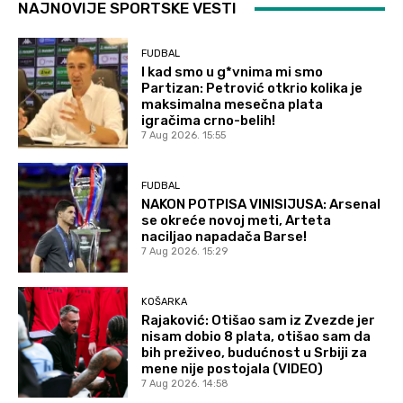
NAJNOVIJE SPORTSKE VESTI
FUDBAL
I kad smo u g*vnima mi smo
Partizan: Petrović otkrio kolika je
maksimalna mesečna plata
igračima crno-belih!
7 Aug 2026. 15:55
FUDBAL
NAKON POTPISA VINISIJUSA: Arsenal
se okreće novoj meti, Arteta
naciljao napadača Barse!
7 Aug 2026. 15:29
KOŠARKA
Rajaković: Otišao sam iz Zvezde jer
nisam dobio 8 plata, otišao sam da
bih preživeo, budućnost u Srbiji za
mene nije postojala (VIDEO)
7 Aug 2026. 14:58