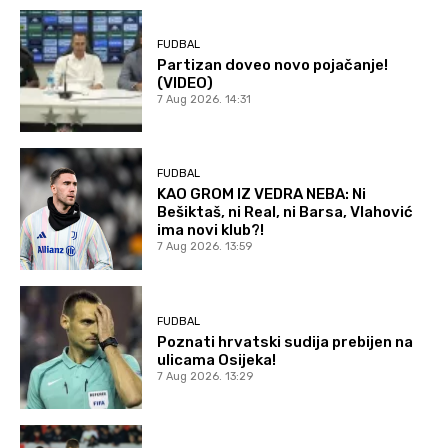
FUDBAL
Partizan doveo novo pojačanje!
(VIDEO)
7 Aug 2026. 14:31
FUDBAL
KAO GROM IZ VEDRA NEBA: Ni
Bešiktaš, ni Real, ni Barsa, Vlahović
ima novi klub?!
7 Aug 2026. 13:59
FUDBAL
Poznati hrvatski sudija prebijen na
ulicama Osijeka!
7 Aug 2026. 13:29