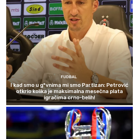
FUDBAL
I kad smo u g*vnima mi smo Partizan: Petrović
otkrio kolika je maksimalna mesečna plata
igračima crno-belih!