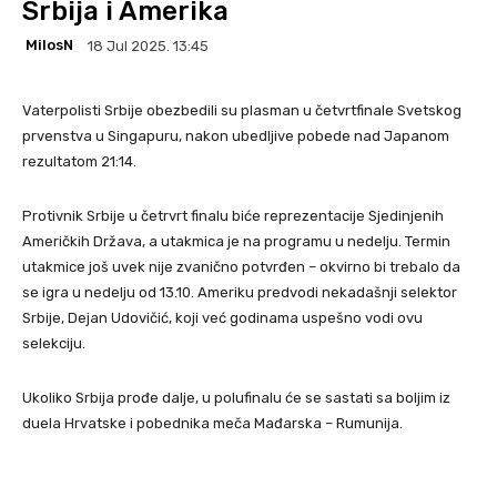
Srbija i Amerika
MilosN
18 Jul 2025. 13:45
Vaterpolisti Srbije obezbedili su plasman u četvrtfinale Svetskog
prvenstva u Singapuru, nakon ubedljive pobede nad Japanom
rezultatom 21:14.
Protivnik Srbije u četrvrt finalu biće reprezentacije Sjedinjenih
Američkih Država, a utakmica je na programu u nedelju. Termin
utakmice još uvek nije zvanično potvrđen – okvirno bi trebalo da
se igra u nedelju od 13.10. Ameriku predvodi nekadašnji selektor
Srbije, Dejan Udovičić, koji već godinama uspešno vodi ovu
selekciju.
Ukoliko Srbija prođe dalje, u polufinalu će se sastati sa boljim iz
duela Hrvatske i pobednika meča Mađarska – Rumunija.