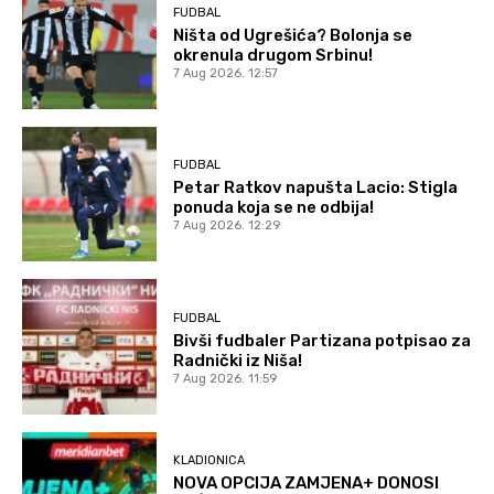
FUDBAL
Ništa od Ugrešića? Bolonja se
okrenula drugom Srbinu!
7 Aug 2026. 12:57
FUDBAL
Petar Ratkov napušta Lacio: Stigla
ponuda koja se ne odbija!
7 Aug 2026. 12:29
FUDBAL
Bivši fudbaler Partizana potpisao za
Radnički iz Niša!
7 Aug 2026. 11:59
KLADIONICA
NOVA OPCIJA ZAMJENA+ DONOSI