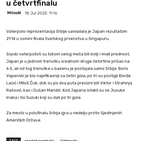
u četvrtfinalu
MilosN
18 Jul 2025. 11:16
Vaterpolo reprezentacija Srbije savladala je Japan rezultatom
21:14 u osmini finala Svetskog prvenstva u Singapuru.
Srpski vaterpolisti su tokom celog meča bili bolji i imali prednost,
Japan je u jednom trenutku sredinom druge četvrtine prišao na
6:5, ali od tog trenutka u bazenu je postojala samo Srbija. Boris
Vapenski je bio najefikasniji sa četiri gola, po tri su postigli Đorđe
Lazić i Miloš Ćuk, dok su po dva puta precizni bili Viktor i Strahinja
Rašović, kao i Dušan Mandić. Kod Japana istakli su se Jusuke
Inaba i toi Suzuki koji su dali po tri gola.
Za mesto u polufinalu Srbija igra u nedelju protiv Sjedinjenih
Američkih Država.
TAGS
sportskacentrala
Vaterpolo