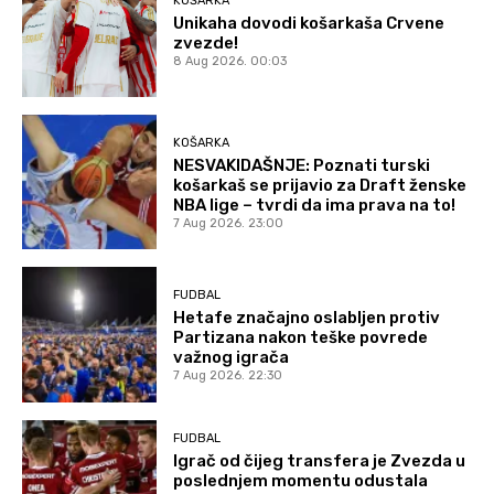
KOŠARKA
Unikaha dovodi košarkaša Crvene
zvezde!
8 Aug 2026. 00:03
KOŠARKA
NESVAKIDAŠNJE: Poznati turski
košarkaš se prijavio za Draft ženske
NBA lige – tvrdi da ima prava na to!
7 Aug 2026. 23:00
FUDBAL
Hetafe značajno oslabljen protiv
Partizana nakon teške povrede
važnog igrača
7 Aug 2026. 22:30
FUDBAL
Igrač od čijeg transfera je Zvezda u
poslednjem momentu odustala