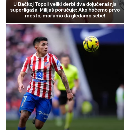
U Bačkoj Topoli veliki derbi dva dojučerašnja
superligaša, Milijaš poručuje: Ako hoćemo prvo
mesto, moramo da gledamo sebe!