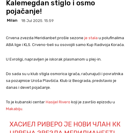
Kalemegdan stiglo i osmo
pojačanje!
Milan
18 Jul 2025. 15:59
Crvena zvezda Meridianbet prošle sezone
je stala
u polufinalima
ABA lige i KLS. Crveno-beli su osovojili samo Kup Radivoja Koraća.
U Evroligi, napravljen je iskorak plasmanom u plej-in.
Do sada su u klub stigla osmorica igrača, računajući i povratnika
sa pozajmice Uroša Plavšića. Klub iz Beograda, predstavio je
danas i devet pojačanje.
To je kubanski centar
Hasijel Rivero
koji je završio epizodu u
Makabiju.
ХАСИЕЛ РИВЕРО ЈЕ НОВИ ЧЛАН КК