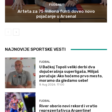
FUDBAL
Arteta za 75 miliona funti doveo novo
pojačanje u Arsenal
NAJNOVIJE SPORTSKE VESTI
FUDBAL
U Bačkoj Topoli veliki derbi dva
dojučerašnja superligaša, Milijaš
poručuje: Ako hoćemo prvo mesto,
moramo da gledamo sebe!
8 Aug 2026. 17:00
FUDBAL
River oborio novi rekord i vratio
reprezentativca Argentine!