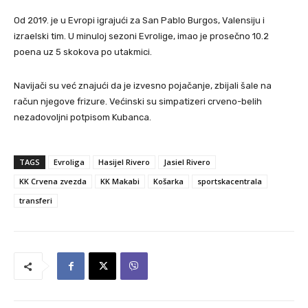
Od 2019. je u Evropi igrajući za San Pablo Burgos, Valensiju i
izraelski tim. U minuloj sezoni Evrolige, imao je prosečno 10.2
poena uz 5 skokova po utakmici.
Navijači su već znajući da je izvesno pojačanje, zbijali šale na
račun njegove frizure. Većinski su simpatizeri crveno-belih
nezadovoljni potpisom Kubanca.
TAGS
Evroliga
Hasijel Rivero
Jasiel Rivero
KK Crvena zvezda
KK Makabi
Košarka
sportskacentrala
transferi