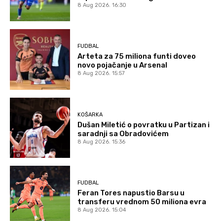
8 Aug 2026. 16:30
FUDBAL
Arteta za 75 miliona funti doveo
novo pojačanje u Arsenal
8 Aug 2026. 15:57
KOŠARKA
Dušan Miletić o povratku u Partizan i
saradnji sa Obradovićem
8 Aug 2026. 15:36
FUDBAL
Feran Tores napustio Barsu u
transferu vrednom 50 miliona evra
8 Aug 2026. 15:04