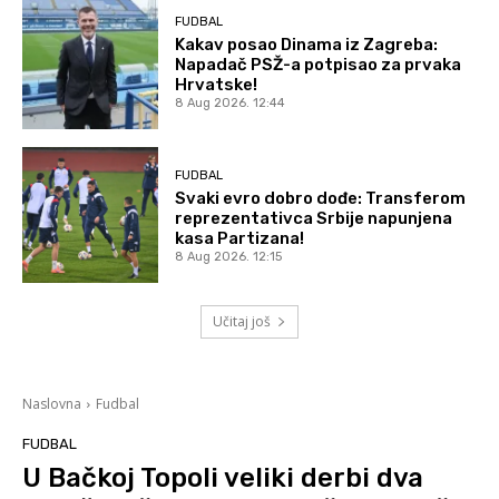
FUDBAL
Kakav posao Dinama iz Zagreba:
Napadač PSŽ-a potpisao za prvaka
Hrvatske!
8 Aug 2026. 12:44
FUDBAL
Svaki evro dobro dođe: Transferom
reprezentativca Srbije napunjena
kasa Partizana!
8 Aug 2026. 12:15
Učitaj još