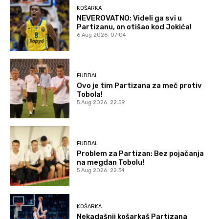
KOŠARKA
NEVEROVATNO: Videli ga svi u
Partizanu, on otišao kod Jokića!
6 Aug 2026. 07:04
FUDBAL
Ovo je tim Partizana za meč protiv
Tobola!
5 Aug 2026. 22:59
FUDBAL
Problem za Partizan: Bez pojačanja
na megdan Tobolu!
5 Aug 2026. 22:34
KOŠARKA
Nekadašnji košarkaš Partizana