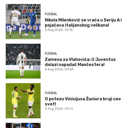
FUDBAL
Nikola Milenković se vraća u Seriju A i
pojačava italijanskog velikana!
6 Aug 2026. 10:18
FUDBAL
Zamena za Vlahovića: U Juventus
dolazi napadač Mančestera!
6 Aug 2026. 09:44
FUDBAL
O potezu Vinisijusa Žuniora bruji ceo
svet!
6 Aug 2026. 09:12