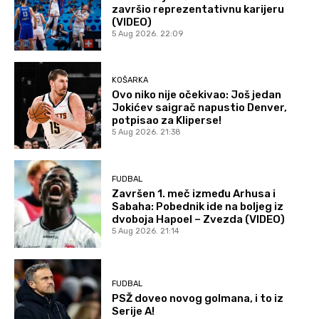
završio reprezentativnu karijeru
(VIDEO)
5 Aug 2026. 22:09
KOŠARKA
Ovo niko nije očekivao: Još jedan
Jokićev saigrač napustio Denver,
potpisao za Kliperse!
5 Aug 2026. 21:38
FUDBAL
Završen 1. meč između Arhusa i
Sabaha: Pobednik ide na boljeg iz
dvoboja Hapoel – Zvezda (VIDEO)
5 Aug 2026. 21:14
FUDBAL
PSŽ doveo novog golmana, i to iz
Serije A!