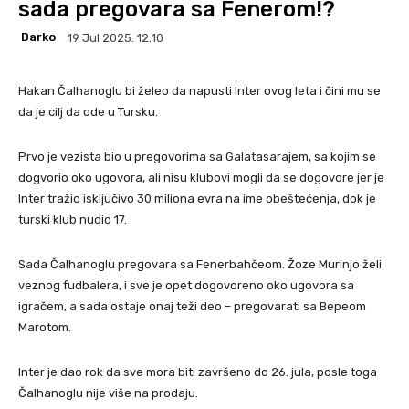
sada pregovara sa Fenerom!?
Darko
19 Jul 2025. 12:10
Hakan Čalhanoglu bi želeo da napusti Inter ovog leta i čini mu se
da je cilj da ode u Tursku.
Prvo je vezista bio u pregovorima sa Galatasarajem, sa kojim se
dogvorio oko ugovora, ali nisu klubovi mogli da se dogovore jer je
Inter tražio isključivo 30 miliona evra na ime obeštećenja, dok je
turski klub nudio 17.
Sada Čalhanoglu pregovara sa Fenerbahčeom. Žoze Murinjo želi
veznog fudbalera, i sve je opet dogovoreno oko ugovora sa
igračem, a sada ostaje onaj teži deo – pregovarati sa Bepeom
Marotom.
Inter je dao rok da sve mora biti završeno do 26. jula, posle toga
Čalhanoglu nije više na prodaju.