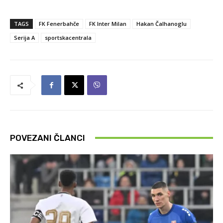
TAGS
FK Fenerbahče
FK Inter Milan
Hakan Čalhanoglu
Serija A
sportskacentrala
POVEZANI ČLANCI