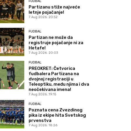
FUDBAL
Partizanu stiže najveće
letnje pojačanje!
7 Aug 2026. 20:52
FUDBAL
Partizan ne može da
registruje pojačanje ni za
Hetafe!
7 Aug 2026. 20:03
FUDBAL
PREOKRET: Četvorica
fudbalera Partizana na
dvojnoj registraciji u
Teleoptiku, među njima i dva
neočekivana imena!
7 Aug 2026. 19:15
FUDBAL
Poznata cena Zvezdinog
pika iz ekipe hita Svetskog
prvenstva
7 Aug 2026. 18:26