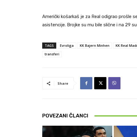
Američki košarkaš je za Real odigrao prošle 
asistencije. Brojke su mu bile slične i na 29 s
TAGS
Evroliga
KK Bajern Minhen
KK Real Mad
transferi
Share
POVEZANI ČLANCI