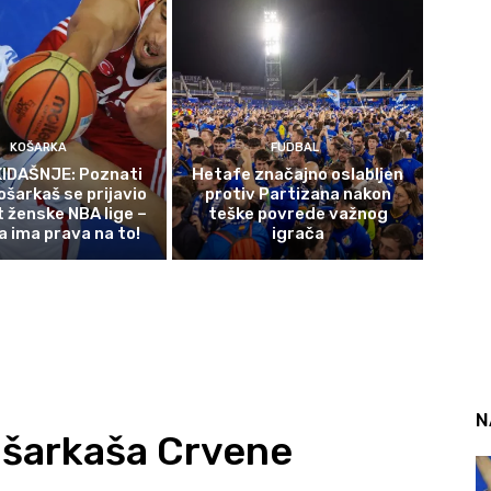
KOŠARKA
FUDBAL
IDAŠNJE: Poznati
Hetafe značajno oslabljen
ošarkaš se prijavio
protiv Partizana nakon
t ženske NBA lige –
teške povrede važnog
a ima prava na to!
igrača