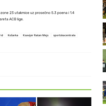
sezone 23 utakmice uz prosečno 5.3 poena i 1.4
usreta ACB lige.
rid
Košarka
Ksavijer Ratan Mejs
sportskacentrala