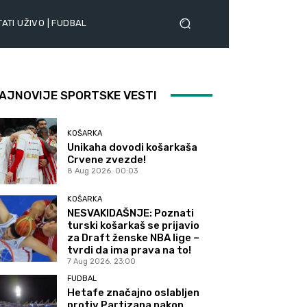
ATI UŽIVO | FUDBAL
AJNOVIJE SPORTSKE VESTI
KOŠARKA
Unikaha dovodi košarkaša
Crvene zvezde!
8 Aug 2026. 00:03
KOŠARKA
NESVAKIDAŠNJE: Poznati
turski košarkaš se prijavio
za Draft ženske NBA lige –
tvrdi da ima prava na to!
7 Aug 2026. 23:00
FUDBAL
Hetafe značajno oslabljen
protiv Partizana nakon