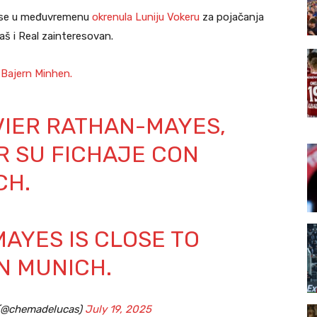
a se u međuvremenu
okrenula Luniju Vokeru
za pojačanja
aš i Real zainteresovan.
u
Bajern Minhen.
VIER RATHAN-MAYES,
R SU FICHAJE CON
CH.
AYES IS CLOSE TO
N MUNICH.
(@chemadelucas)
July 19, 2025