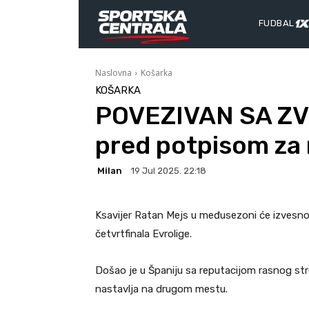
FUDBAL
Naslovna
Košarka
KOŠARKA
POVEZIVAN SA ZV
pred potpisom za 
Milan
19 Jul 2025. 22:18
Ksavijer Ratan Mejs u međusezoni će izvesno
četvrtfinala Evrolige.
Došao je u Španiju sa reputacijom rasnog strel
nastavlja na drugom mestu.