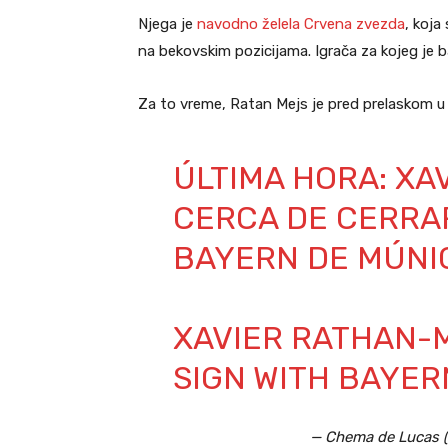
Njega je
navodno želela Crvena zvezda
, koj
na bekovskim pozicijama. Igrača za kojeg je b
Za to vreme, Ratan Mejs je pred prelaskom 
ÚLTIMA HORA: XA
CERCA DE CERRA
BAYERN DE MÚNI
XAVIER RATHAN-M
SIGN WITH BAYER
— Chema de Lucas 