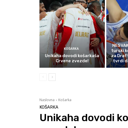
NESVAK
KOŠARKA
turski k
Unikaha dovodi košarkaša
za Draf
Crvene zvezde!
tvrdi d