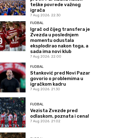
teške povrede važnog
igrača
7 Aug 2026. 22:30
FUDBAL
Igrač od čijeg transfera je
Zvezda u poslednjem
momentu odustala
eksplodirao nakon toga, a
sada ima novi klub
7 Aug 2026. 22:00
FUDBAL
Stanković pred Novi Pazar
govorio o problemima u
igračkom kadru
7 Aug 2026. 21:30
FUDBAL
Vezista Zvezde pred
odlaskom, poznata i cena!
7 Aug 2026. 21:02