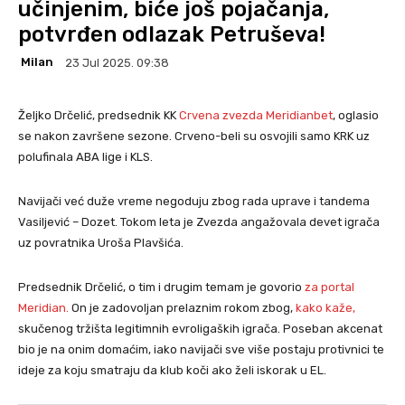
učinjenim, biće još pojačanja,
potvrđen odlazak Petruševa!
Milan
23 Jul 2025. 09:38
Željko Drčelić, predsednik KK
Crvena zvezda Meridianbet
, oglasio
se nakon završene sezone. Crveno-beli su osvojili samo KRK uz
polufinala ABA lige i KLS.
Navijači već duže vreme negoduju zbog rada uprave i tandema
Vasiljević – Dozet. Tokom leta je Zvezda angažovala devet igrača
uz povratnika Uroša Plavšića.
Predsednik Drčelić, o tim i drugim temam je govorio
za portal
Meridian.
On je zadovoljan prelaznim rokom zbog,
kako kaže,
skučenog tržišta legitimnih evroligaških igrača. Poseban akcenat
bio je na onim domaćim, iako navijači sve više postaju protivnici te
ideje za koju smatraju da klub koči ako želi iskorak u EL.