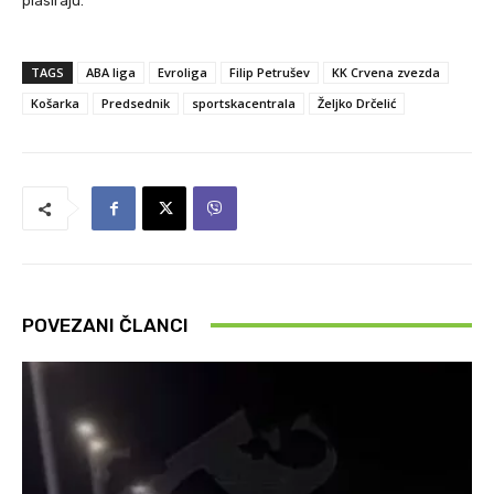
plasiraju.
TAGS
ABA liga
Evroliga
Filip Petrušev
KK Crvena zvezda
Košarka
Predsednik
sportskacentrala
Željko Drčelić
POVEZANI ČLANCI