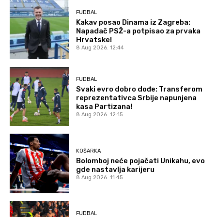
FUDBAL
Kakav posao Dinama iz Zagreba:
Napadač PSŽ-a potpisao za prvaka
Hrvatske!
8 Aug 2026. 12:44
FUDBAL
Svaki evro dobro dođe: Transferom
reprezentativca Srbije napunjena
kasa Partizana!
8 Aug 2026. 12:15
KOŠARKA
Bolomboj neće pojačati Unikahu, evo
gde nastavlja karijeru
8 Aug 2026. 11:45
FUDBAL