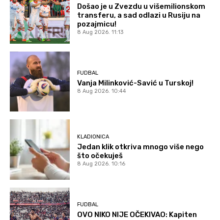
Došao je u Zvezdu u višemilionskom
transferu, a sad odlazi u Rusiju na
pozajmicu!
8 Aug 2026. 11:13
FUDBAL
Vanja Milinković-Savić u Turskoj!
8 Aug 2026. 10:44
KLADIONICA
Jedan klik otkriva mnogo više nego
što očekuješ
8 Aug 2026. 10:16
FUDBAL
OVO NIKO NIJE OČEKIVAO: Kapiten