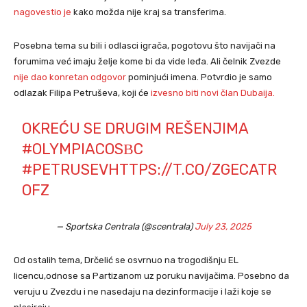
nagovestio je
kako možda nije kraj sa transferima.
Posebna tema su bili i odlasci igrača, pogotovu što navijači na
forumima već imaju želje kome bi da vide leđa. Ali čelnik Zvezde
nije dao konretan odgovor
pominjući imena. Potvrdio je samo
odlazak Filipa Petruševa, koji će
izvesno biti novi član Dubaija.
OKREĆU SE DRUGIM REŠENJIMA
#OLYMPIACOSΒC
#PETRUSEV
HTTPS://T.CO/ZGECATR
OFZ
— Sportska Centrala (@scentrala)
July 23, 2025
Od ostalih tema, Drčelić se osvrnuo na trogodišnju EL
licencu,odnose sa Partizanom uz poruku navijačima. Posebno da
veruju u Zvezdu i ne nasedaju na dezinformacije i laži koje se