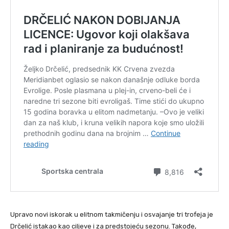
Upravo novi iskorak u elitnom takmičenju i osvajanje tri trofeja je
Drčelić istakao kao ciljeve i za predstojeću sezonu. Takođe,