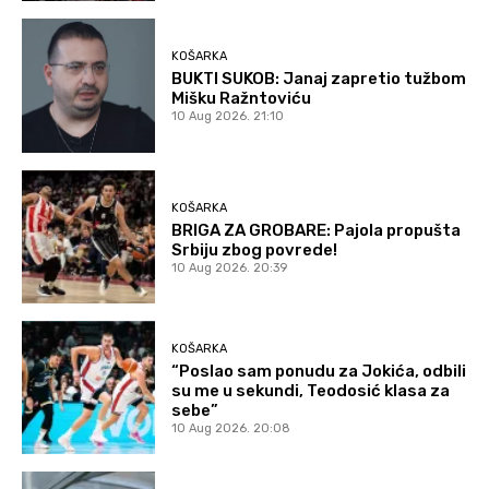
KOŠARKA
BUKTI SUKOB: Janaj zapretio tužbom
Mišku Ražntoviću
10 Aug 2026. 21:10
KOŠARKA
BRIGA ZA GROBARE: Pajola propušta
Srbiju zbog povrede!
10 Aug 2026. 20:39
KOŠARKA
“Poslao sam ponudu za Jokića, odbili
su me u sekundi, Teodosić klasa za
sebe”
10 Aug 2026. 20:08