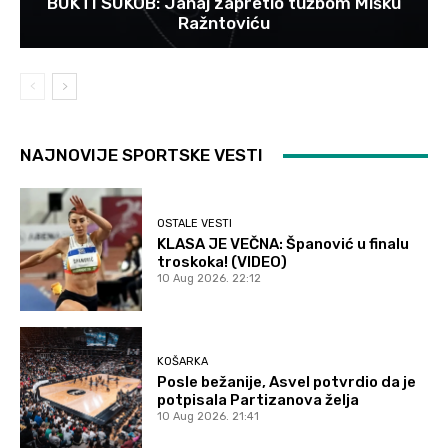
BUKTI SUKOB: Janaj zapretio tužbom Mišku
Ražntoviću
NAJNOVIJE SPORTSKE VESTI
OSTALE VESTI
KLASA JE VEČNA: Španović u finalu
troskoka! (VIDEO)
10 Aug 2026. 22:12
KOŠARKA
Posle bežanije, Asvel potvrdio da je
potpisala Partizanova želja
10 Aug 2026. 21:41