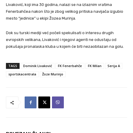
Livaković, koji ima 30 godina, nalazi se na izlaznim vratima
Fenerbahčea nakon što je zbog velikog pritiska navijača izgubio
mesto “jedinice” u ekipi Žozea Murinja.
Dok su turski mediji već počeli spekulisati o interesu drugih
evropskih velikana, Livaković i njegovi agenti ne odustaju od
pokušaja pronalaska kluba u kojem će biti nezaobilazan na golu.
TAGS
Dominik Livaković
FK Fenerbahče
FK Milan
Serija A
sportskacentrala
Žoze Murinjo