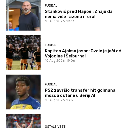
FUDBAL
Stanković pred Hapoel: Znaju da
nema više fazona i fora!
10 Aug 2026. 19:37
FUDBAL
Kapiten Ajaksa jasan: Cvole je jači od
Vojodine i Šelburna!
10 Aug 2026. 19:06
FUDBAL
PSŽ završio transfer hit golmana,
možda ostane u Seriji A!
10 Aug 2026. 18:35
OSTALE VESTI