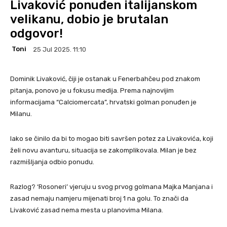
Livaković ponuđen italijanskom
velikanu, dobio je brutalan
odgovor!
Toni
25 Jul 2025. 11:10
Dominik Livaković, čiji je ostanak u Fenerbahčeu pod znakom
pitanja, ponovo je u fokusu medija. Prema najnovijim
informacijama “Calciomercata”, hrvatski golman ponuđen je
Milanu.
Iako se činilo da bi to mogao biti savršen potez za Livakovića, koji
želi novu avanturu, situacija se zakomplikovala. Milan je bez
razmišljanja odbio ponudu.
Razlog? ‘Rosoneri’ vjeruju u svog prvog golmana Majka Manjana i
zasad nemaju namjeru mijenati broj 1 na golu. To znači da
Livaković zasad nema mesta u planovima Milana.