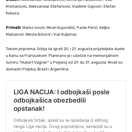
Krsmanović, Aleksandar Stefanović, Vladimir Gajović i Stefan
Kokeza.
Primači
: Marko Ivović, Miran Kujundžić, Pavle Perić, Veljko
Mašulović, Nikola Brborić i Vuk Kulpinac.
Tokom priprema, Srbija će igrati 20. i 21. avgusta prijateljske duele
u Kanu sa Francuskom. Planirano je i učešće na memorijalnom
turniru “Hubert Vagner” u Poljskoj od 29. do 31. avgusta. Rivali su
domaćin Poljska, Brazil i Argentina.