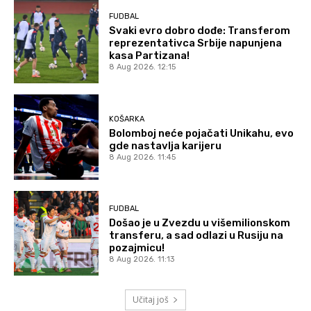
FUDBAL
Svaki evro dobro dođe: Transferom
reprezentativca Srbije napunjena
kasa Partizana!
8 Aug 2026. 12:15
KOŠARKA
Bolomboj neće pojačati Unikahu, evo
gde nastavlja karijeru
8 Aug 2026. 11:45
FUDBAL
Došao je u Zvezdu u višemilionskom
transferu, a sad odlazi u Rusiju na
pozajmicu!
8 Aug 2026. 11:13
Učitaj još