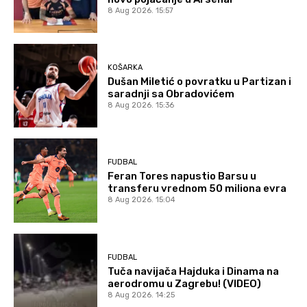
8 Aug 2026. 15:57
KOŠARKA
Dušan Miletić o povratku u Partizan i
saradnji sa Obradovićem
8 Aug 2026. 15:36
FUDBAL
Feran Tores napustio Barsu u
transferu vrednom 50 miliona evra
8 Aug 2026. 15:04
FUDBAL
Tuča navijača Hajduka i Dinama na
aerodromu u Zagrebu! (VIDEO)
8 Aug 2026. 14:25