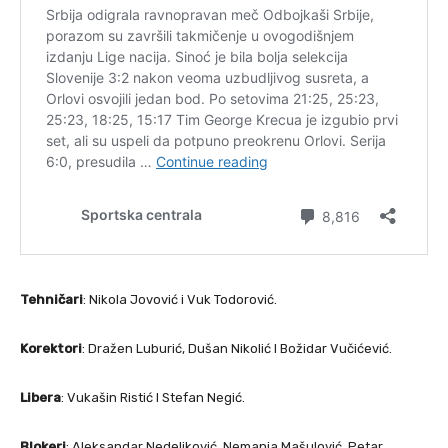
Tehničari
: Nikola Jovović i Vuk Todorović.
Korektori
: Dražen Luburić, Dušan Nikolić I Božidar Vučićević.
Libera
: Vukašin Ristić I Stefan Negić.
Blokeri
: Aleksandar Nedeljković, Nemanja Mašulović, Petar