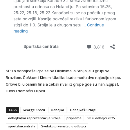
SP za odbojkaše igra se na Filipinima, a Srbija je u grupi sa
Brazilom, Češkom i Kinom. Ukoliko bude među dve najbolje ekipe,
Orlove bi u osmini finala čekali rivali iz grupe gde su Iran, Egipat,
Tunis i domaćin Filipini.
TAGS
George Krecu
Odbojka
Odbojkaši Srbije
odbojkaška reprezentacija Srbije
pripreme
SP u odbojci 2025
sportskacentrala
Svetsko prvenstvo u odbojci