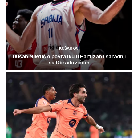
KOŠARKA
Dušan Miletić o povratku u Partizan i saradnji
sa Obradovićem