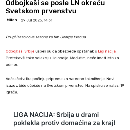
Odbojkaši se posle LN okreću
Svetskom prvenstvu
Milan
29 Jul 2025. 14:31
Drugi izazov ove sezone za tim George Krecua
Odbojkaši Srbije
uspeli su da obezbede opstanak u
Ligi nacija.
Pretekavši tako selekciju Holandije. Međutim, neće imati leto za
odmor.
Već u četvrtka počinju pripreme za naredno takmičenje. Novi
izazov, biće učešće na Svetskom prvenstvu. Na spisku se nalazi 19
igrača.