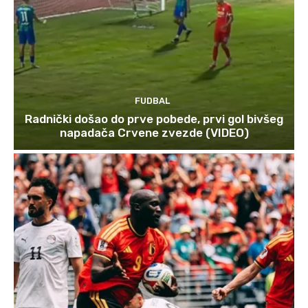
FUDBAL
Radnički došao do prve pobede, prvi gol bivšeg
napadača Crvene zvezde (VIDEO)