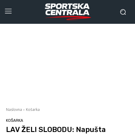
Naslovna
Košarka
KOŠARKA
LAV ŽELI SLOBODU: Napušta