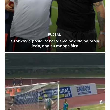
FUDBAL
Stanković posle Pazara: Sve nek ide na moja
leđa, ona su mnogo šira