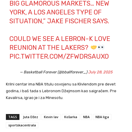
BIG GLAMOROUS MARKETS… NEW
YORK, A LOS ANGELES TYPE OF
SITUATION,” JAKE FISCHER SAYS.
COULD WE SEE A LEBRON-K LOVE
REUNION AT THE LAKERS?
PIC.TWITTER.COM/ZFWDRSAUXO
— Basketball Forever (@bballforever_)
July 28, 2025
Krilni centar ima NBA titulu osvojenu sa Klivlendom pre devet
godina, i baš tada s Lebronom Džejmsom kao saigračem. Pre
Kavalirsa, igrao je i za Minesotu.
TAGS
Juta Džez
Kevin lav
Košarka
NBA
NBA liga
sportskacentrala