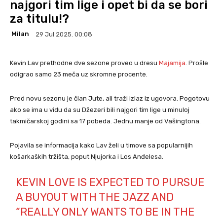
najgori tim lige i opet bi da se bori
za titulu!?
Milan
29 Jul 2025. 00:08
Kevin Lav prethodne dve sezone proveo u dresu
Majamija
. Prošle
odigrao samo 23 meča uz skromne procente.
Pred novu sezonu je član Jute, ali traži izlaz iz ugovora. Pogotovu
ako se ima u vidu da su Džezeri bili najgori tim lige u minuloj
takmičarskoj godini sa 17 pobeda. Jednu manje od Vašingtona.
Pojavila se informacija kako Lav želi u timove sa popularnijih
košarkaških tržišta, poput Njujorka i Los Anđelesa.
KEVIN LOVE IS EXPECTED TO PURSUE
A BUYOUT WITH THE JAZZ AND
“REALLY ONLY WANTS TO BE IN THE