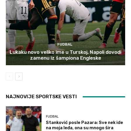
FUDBAL
Lukaku novo veliko ime u Turskoj, Napoli dovodi
zamenu iz šampiona Engleske
NAJNOVIJE SPORTSKE VESTI
FUDBAL
Stanković posle Pazara: Sve nek ide
na moja leđa, ona su mnogo šira